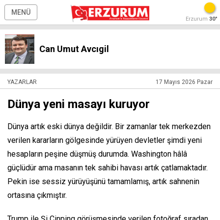
MENÜ
Erzurum
30°
Can Umut Avcıgil
YAZARLAR
17 Mayıs 2026 Pazar
Dünya yeni masayı kuruyor
Dünya artık eski dünya değildir. Bir zamanlar tek merkezden
verilen kararların gölgesinde yürüyen devletler şimdi yeni
hesapların peşine düşmüş durumda. Washington hâlâ
güçlüdür ama masanın tek sahibi havası artık çatlamaktadır.
Pekin ise sessiz yürüyüşünü tamamlamış, artık sahnenin
ortasına çıkmıştır.
Trump ile Şi Cinping görüşmesinde verilen fotoğraf sıradan