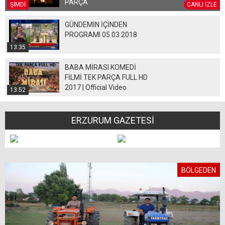
PARÇA
ŞİMDİ
CANLI İZLE
GÜNDEMİN İÇİNDEN
PROGRAMI 05.03.2018
13:35
BABA MİRASI KOMEDİ
FİLMİ TEK PARÇA FULL HD
2017 | Official Video
13:52
ERZURUM GAZETESİ
BÖLGEDEN