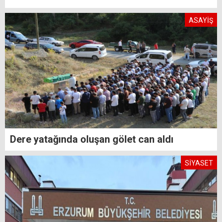
ASAYİŞ
Dere yatağında oluşan gölet can aldı
SİYASET