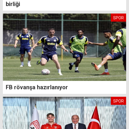
birliği
SPOR
FB rövanşa hazırlanıyor
SPOR