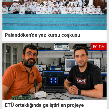
Palandöken'de yaz kursu coşkusu
EĞİTİM
ETÜ ortaklığında geliştirilen projeye