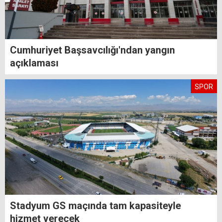
Cumhuriyet Başsavcılığı'ndan yangın
açıklaması
SPOR
Stadyum GS maçında tam kapasiteyle
hizmet verecek