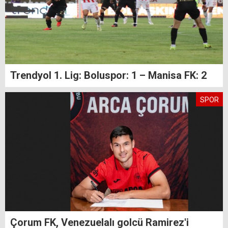
Trendyol 1. Lig: Boluspor: 1 – Manisa FK: 2
SPOR
Çorum FK, Venezuelalı golcü Ramirez'i