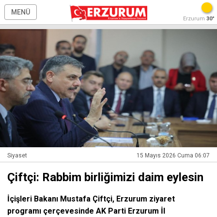
MENÜ
Erzurum
30°
Siyaset
15 Mayıs 2026 Cuma 06:07
Çiftçi: Rabbim birliğimizi daim eylesin
İçişleri Bakanı Mustafa Çiftçi, Erzurum ziyaret
programı çerçevesinde AK Parti Erzurum İl