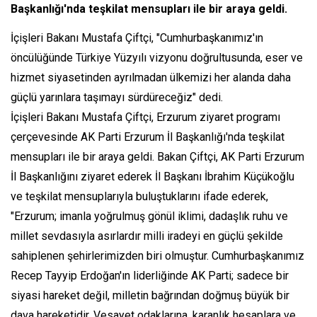
Başkanlığı'nda teşkilat mensupları ile bir araya geldi.
İçişleri Bakanı Mustafa Çiftçi, "Cumhurbaşkanımız'ın
öncülüğünde Türkiye Yüzyılı vizyonu doğrultusunda, eser ve
hizmet siyasetinden ayrılmadan ülkemizi her alanda daha
güçlü yarınlara taşımayı sürdüreceğiz" dedi.
İçişleri Bakanı Mustafa Çiftçi, Erzurum ziyaret programı
çerçevesinde AK Parti Erzurum İl Başkanlığı'nda teşkilat
mensupları ile bir araya geldi. Bakan Çiftçi, AK Parti Erzurum
İl Başkanlığını ziyaret ederek İl Başkanı İbrahim Küçükoğlu
ve teşkilat mensuplarıyla buluştuklarını ifade ederek,
"Erzurum; imanla yoğrulmuş gönül iklimi, dadaşlık ruhu ve
millet sevdasıyla asırlardır milli iradeyi en güçlü şekilde
sahiplenen şehirlerimizden biri olmuştur. Cumhurbaşkanımız
Recep Tayyip Erdoğan'ın liderliğinde AK Parti; sadece bir
siyasi hareket değil, milletin bağrından doğmuş büyük bir
dava hareketidir. Vesayet odaklarına, karanlık hesaplara ve