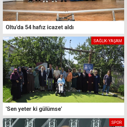
Oltu'da 54 hafız icazet aldı
SAĞLIK-YAŞAM
'Sen yeter ki gülümse'
SPOR