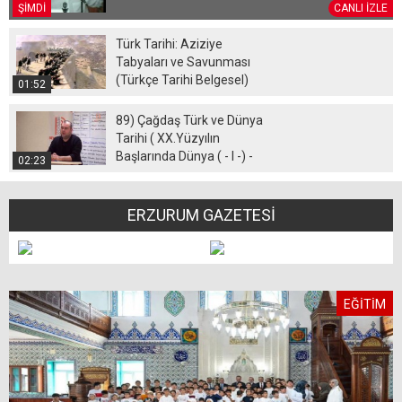
ŞİMDİ
CANLI İZLE
Türk Tarihi: Aziziye
Tabyaları ve Savunması
(Türkçe Tarihi Belgesel)
01:52
89) Çağdaş Türk ve Dünya
Tarihi ( XX.Yüzyılın
Başlarında Dünya ( - I -) -
02:23
Ramazan Yetgin (2017)
ERZURUM GAZETESİ
EĞİTİM