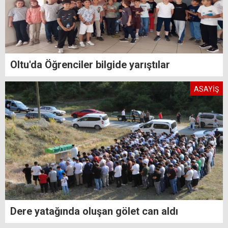
Oltu'da Öğrenciler bilgide yarıştılar
ASAYİŞ
Dere yatağında oluşan gölet can aldı