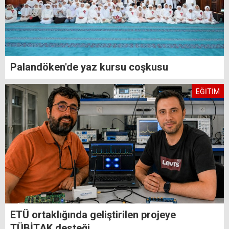
Palandöken'de yaz kursu coşkusu
EĞİTİM
ETÜ ortaklığında geliştirilen projeye
TÜBİTAK desteği