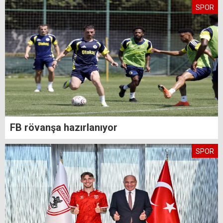
SPOR
FB rövanşa hazırlanıyor
SPOR