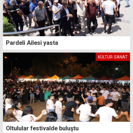
Pardeli Ailesi yasta
KÜLTÜR-SANAT
Oltulular festivalde buluştu