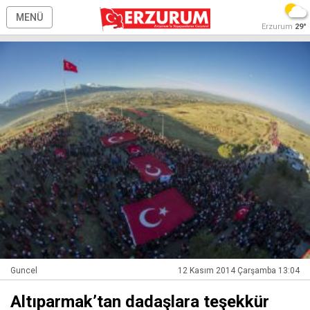
MENÜ
Erzurum
29°
Guncel
12 Kasım 2014 Çarşamba 13:04
Altıparmak’tan dadaşlara teşekkür