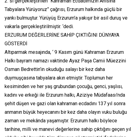
2. si gerçekleştirilen “Kahraman Ecdadımızın Anısına
Tabyalara Yürüyoruz” çağrısı, Erzurum halkında güçlü bir
yankı bulmuştur. Yürüyüş Erzurum’a yakışır bir asil duruş ve
vakarla gerçekleştirilmiştir. ‘dedi.
ERZURUM DEĞERLERİNE SAHİP ÇIKTIĞINI DÜNYAYA
GÖSTERDİ
Altıparmak mesajında, ‘ 9 Kasım günü Kahraman Erzurum
Halkı bayram namazı vaktinde Ayaz Paşa Camii Müezzini
Osman Bedrettin’in okuduğu salayı bir kez daha
duymuşçasına tabyalara akın etmiştir. Toplumun her
kesiminden ve her yaş grubundan çocuğu, genci, yaşlısı,
kadını ve erkeği ile Erzurum halkı, Aziziye Müdafaası’nda
şehit düşen ve gazi olan kahraman ecdadını 137 yıl sonra
anmanın büyük heyecanını bir kez daha olayın vuku buluğu
zaman ve mekânda yaşamıştır. Erzurum halkı böylece
tarihine, milli ve manevi değerlerine sahip çıktığını geçen yıl