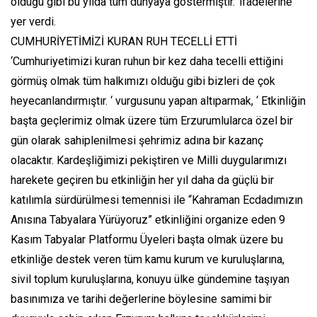
olduğu gibi bu yılda tüm dünyaya göstermiştir.’ ifadelerine
yer verdi.
CUMHURİYETİMİZİ KURAN RUH TECELLİ ETTİ
‘Cumhuriyetimizi kuran ruhun bir kez daha tecelli ettiğini
görmüş olmak tüm halkımızı olduğu gibi bizleri de çok
heyecanlandırmıştır. ‘ vurgusunu yapan altıparmak, ‘ Etkinliğin
başta geçlerimiz olmak üzere tüm Erzurumlularca özel bir
gün olarak sahiplenilmesi şehrimiz adına bir kazanç
olacaktır. Kardeşliğimizi pekiştiren ve Milli duygularımızı
harekete geçiren bu etkinliğin her yıl daha da güçlü bir
katılımla sürdürülmesi temennisi ile “Kahraman Ecdadımızın
Anısına Tabyalara Yürüyoruz” etkinliğini organize eden 9
Kasım Tabyalar Platformu Üyeleri başta olmak üzere bu
etkinliğe destek veren tüm kamu kurum ve kuruluşlarına,
sivil toplum kuruluşlarına, konuyu ülke gündemine taşıyan
basınımıza ve tarihi değerlerine böylesine samimi bir