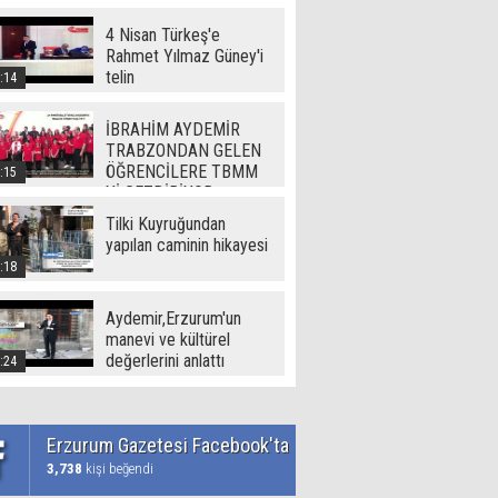
(720p)
4 Nisan Türkeş'e
Rahmet Yılmaz Güney'i
telin
:14
İBRAHİM AYDEMİR
TRABZONDAN GELEN
ÖĞRENCİLERE TBMM
:15
Yİ GEZDİRİYOR
Tilki Kuyruğundan
yapılan caminin hikayesi
:18
Aydemir,Erzurum'un
manevi ve kültürel
değerlerini anlattı
:24
Erzurum Gazetesi Facebook'ta
3,738
kişi beğendi