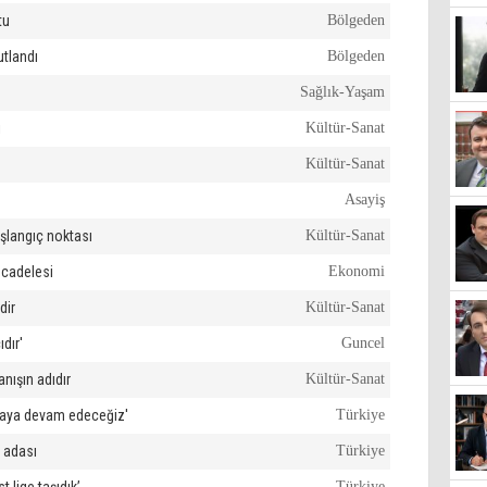
tu
Bölgeden
utlandı
Bölgeden
Sağlık-Yaşam
i
Kültür-Sanat
Kültür-Sanat
Asayiş
aşlangıç noktası
Kültür-Sanat
ücadelesi
Ekonomi
dir
Kültür-Sanat
ıdır'
Guncel
anışın adıdır
Kültür-Sanat
lmaya devam edeceğiz'
Türkiye
r adası
Türkiye
Türkiye