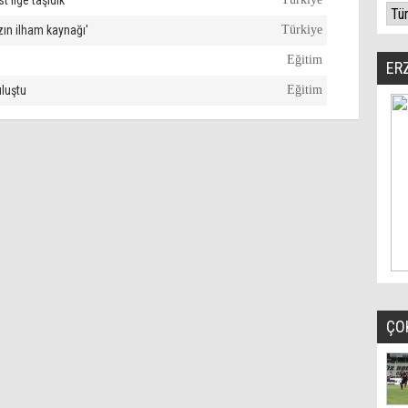
t lige taşıdık’
zın ilham kaynağı'
Türkiye
Eğitim
ER
uluştu
Eğitim
ÇO