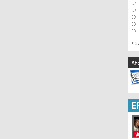
So
AR
E
Şİ