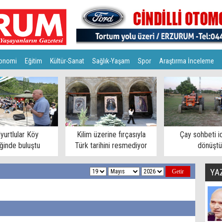
onomi
Eğitim
Kültür-Sanat
Sağlık-Yaşam
Spor
Araştırma İnceleme
lyurtlular Köy
Kilim üzerine fırçasıyla
Çay sohbeti i
iğinde buluştu
Türk tarihini resmediyor
dönüştü
YA