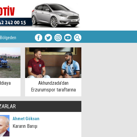
Bölgeden
ddiaya
Akhundzada’dan
Erzurumspor taraftarına
mesaj
ZARLAR
Ahmet Göksan
Kararın Barışı