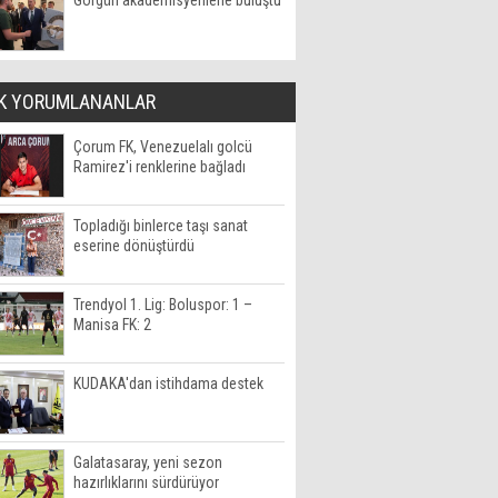
Görgün akademisyenlerle buluştu
K YORUMLANANLAR
Çorum FK, Venezuelalı golcü
Ramirez'i renklerine bağladı
Topladığı binlerce taşı sanat
eserine dönüştürdü
Trendyol 1. Lig: Boluspor: 1 –
Manisa FK: 2
KUDAKA'dan istihdama destek
Galatasaray, yeni sezon
hazırlıklarını sürdürüyor