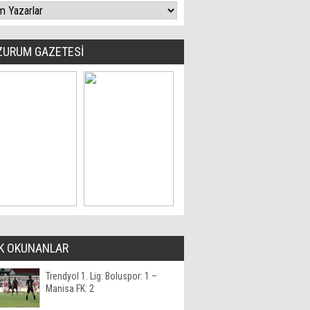
ZURUM GAZETESİ
K OKUNANLAR
Trendyol 1. Lig: Boluspor: 1 –
Manisa FK: 2