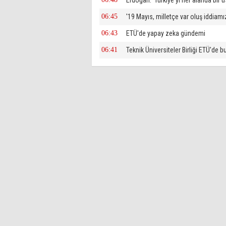
Erdoğan: ‘Türkiye'yi her alanda bir üs
06:45
'19 Mayıs, milletçe var oluş iddiamı
06:43
ETÜ'de yapay zeka gündemi
06:41
Teknik Üniversiteler Birliği ETÜ'de b