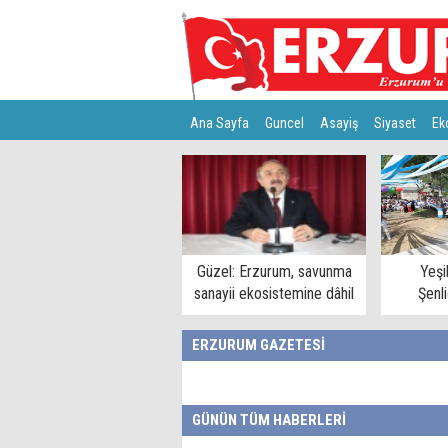
Ana Sayfa
Guncel
Asayiş
Siyaset
Ek
Türkiye
Teknoloji
Güzel: Erzurum, savunma
Yeşi
sanayii ekosistemine dâhil
Şenl
edilmeli
ERZURUM GAZETESİ
GÜNÜN TÜM HABERLERİ