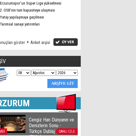
Erzurumspor’un Süper Lige yükselmesi
2. OSB’nin tam kapasiteye ulaşması
Yatay yapılaşmaya geçilmesi
Tarımsal sanayi yatırımları
nuçları göster
Anket arşivi
ŞİV
RZURUM
Cengiz Han Dünyanın ve
Denizlerin Sonu -
Türkçe Dublaj film izle
MDİ
CANLI İZLE