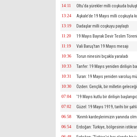
14:11
Oltu'da yürekler milli coşkuda buluş
13:24
Aşkale’de 19 Mayıs milli coşkuyla k
13:19
Dadaşlar milli coşkuyu paylaştı
11:20
19 Mayıs Bayrak Devir Teslim Tören
11:19
Vali Baruş’tan 19 Mayıs mesajı
10:36
Torun ninesini bıçakla yaraladı
10:33
Tanfer: 19 Mayıs yeniden dirilişin b
10:31
Turan: 19 Mayıs yeniden varoluş m
10:30
Özden: Gençlik, bir milletin geleceği
07:04
'19 Mayıs kutlu bir dirilişin başlangıc
07:02
Güzel: 19 Mayıs 1919, tarihi bir şahl
06:58
'Kırımlı kardeşlerimizin yanında o
06:54
Erdoğan: Türkiye, bölgesinin istikra
06:48