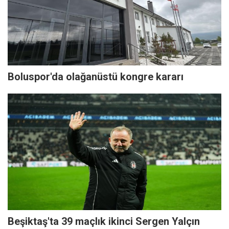
Boluspor'da olağanüstü kongre kararı
Beşiktaş'ta 39 maçlık ikinci Sergen Yalçın