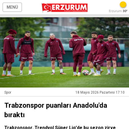
MENÜ
Erzurum
30°
Spor
18 Mayıs 2026 Pazartesi 17:10
Trabzonspor puanları Anadolu'da
bıraktı
Trabzonspor, Trendyol Süper Lig'de bu sezon zirve