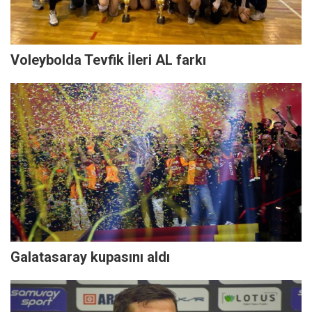
Voleybolda Tevfik İleri AL farkı
Galatasaray kupasını aldı