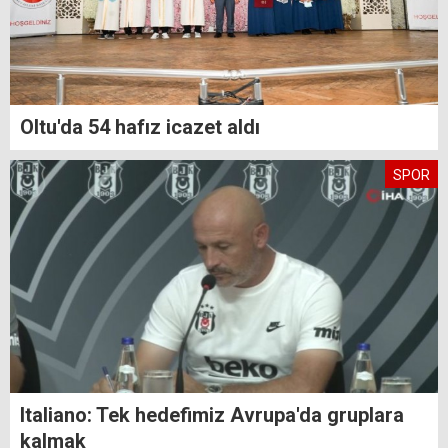
Oltu'da 54 hafız icazet aldı
SPOR
Italiano: Tek hedefimiz Avrupa'da gruplara
kalmak