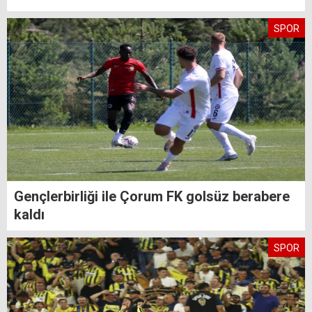
SPOR
Gençlerbirliği ile Çorum FK golsüz berabere
kaldı
SPOR