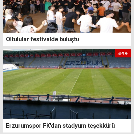
Oltulular festivalde buluştu
SPOR
Erzurumspor FK'dan stadyum teşekkürü