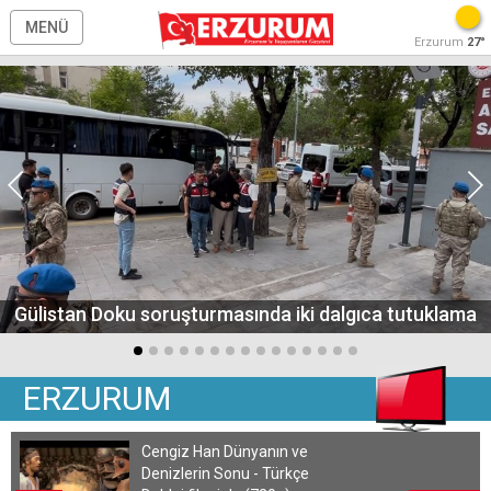
MENÜ
Erzurum
27°
Gülistan Doku soruşturmasında iki dalgıca tutuklama
ERZURUM
Cengiz Han Dünyanın ve
Denizlerin Sonu - Türkçe