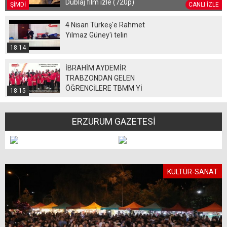
Dublaj film izle (720p)
ŞİMDİ
CANLI İZLE
4 Nisan Türkeş'e Rahmet
Yılmaz Güney'i telin
18:14
İBRAHİM AYDEMİR
TRABZONDAN GELEN
ÖĞRENCİLERE TBMM Yİ
18:15
GEZDİRİYOR
ERZURUM GAZETESİ
KÜLTÜR-SANAT