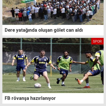
Dere yatağında oluşan gölet can aldı
SPOR
FB rövanşa hazırlanıyor