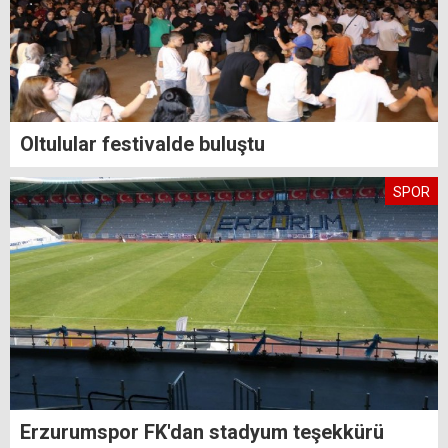
Oltulular festivalde buluştu
SPOR
Erzurumspor FK'dan stadyum teşekkürü