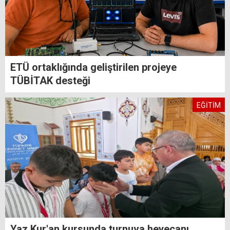
ETÜ ortaklığında geliştirilen projeye
TÜBİTAK desteği
EĞİTİM
Yaz Kur'an kursunda turnuva heyecanı