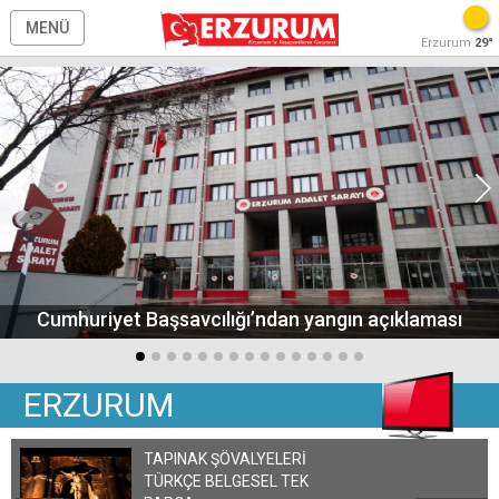
MENÜ
Erzurum
29°
Cumhuriyet Başsavcılığı’ndan yangın açıklaması
ERZURUM
TAPINAK ŞÖVALYELERİ
TÜRKÇE BELGESEL TEK