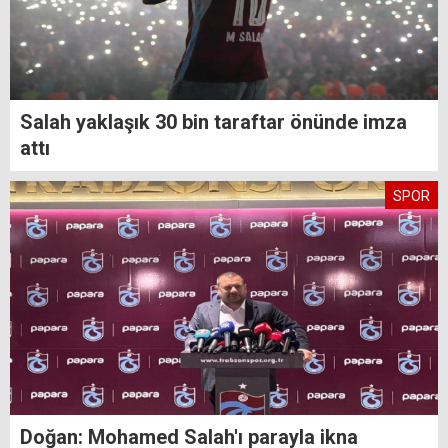
Salah yaklaşık 30 bin taraftar önünde imza
attı
SPOR
Doğan: Mohamed Salah'ı parayla ikna