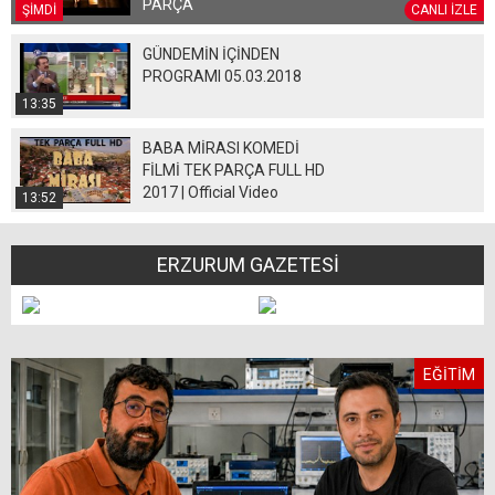
PARÇA
ŞİMDİ
CANLI İZLE
GÜNDEMİN İÇİNDEN
PROGRAMI 05.03.2018
13:35
BABA MİRASI KOMEDİ
FİLMİ TEK PARÇA FULL HD
2017 | Official Video
13:52
ERZURUM GAZETESİ
EĞİTİM