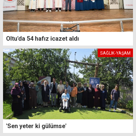
Oltu'da 54 hafız icazet aldı
SAĞLIK-YAŞAM
'Sen yeter ki gülümse'