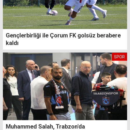
Gençlerbirliği ile Çorum FK golsüz berabere
kaldı
SPOR
Muhammed Salah, Trabzon'da