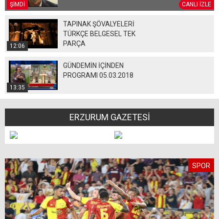
ŞİMDİ
CANLI İZLE
TAPINAK ŞÖVALYELERİ
TÜRKÇE BELGESEL TEK
PARÇA
12:06
GÜNDEMİN İÇİNDEN
PROGRAMI 05.03.2018
13:35
ERZURUM GAZETESİ
SPOR