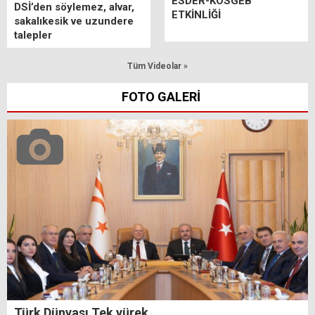
ESDER-KOSGEB
DSİ’den söylemez, alvar,
ETKİNLİĞİ
sakalıkesik ve uzundere
talepler
Tüm Videolar »
FOTO GALERİ
Türk Dünyası Tek yürek