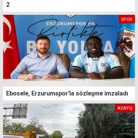
2
SPOR
Ebosele, Erzurumspor'la sözleşme imzaladı
ASAYİŞ