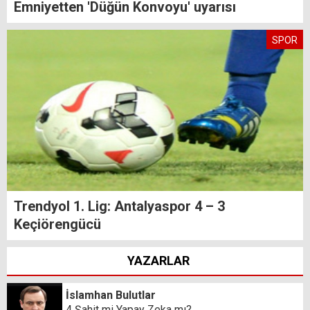
Emniyetten 'Düğün Konvoyu' uyarısı
SPOR
Trendyol 1. Lig: Antalyaspor 4 – 3
Keçiörengücü
YAZARLAR
İslamhan Bulutlar
4 Şahit mi Yapay Zeka mı?