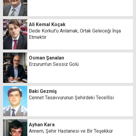
Ali Kemal Koçak
Dede Korkut'u Anlamak, Ortak Geleceği İnşa
Etmektir
Osman Şanalan
Erzurum'un Sessiz Golü
Baki Gezmiş
Cennet Tasavvurunun Şehirdeki Tecellîsi
Ayhan Kara
Annem, Şehir Hastanesi ve Bir Teşekkür