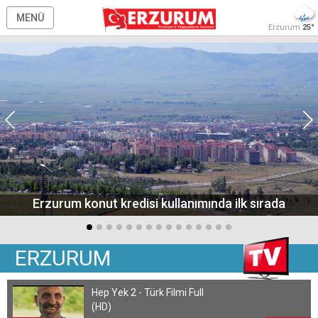
MENÜ
Erzurum
25°
Erzurum konut kredisi kullanımında ilk sırada
ERZURUM
Hep Yek 2 - Türk Filmi Full
(HD)