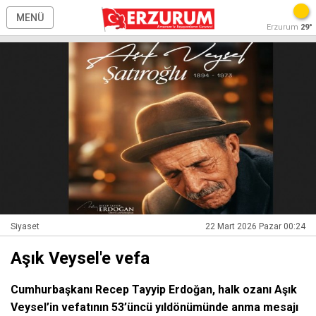
MENÜ
Erzurum
29°
Siyaset
22 Mart 2026 Pazar 00:24
Aşık Veysel'e vefa
Cumhurbaşkanı Recep Tayyip Erdoğan, halk ozanı Aşık
Veysel’in vefatının 53’üncü yıldönümünde anma mesajı