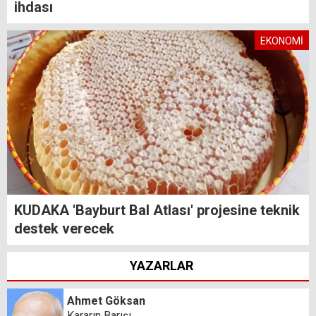
ihdası
EKONOMİ
KUDAKA 'Bayburt Bal Atlası' projesine teknik
destek verecek
YAZARLAR
Ahmet Göksan
Kararın Barışı