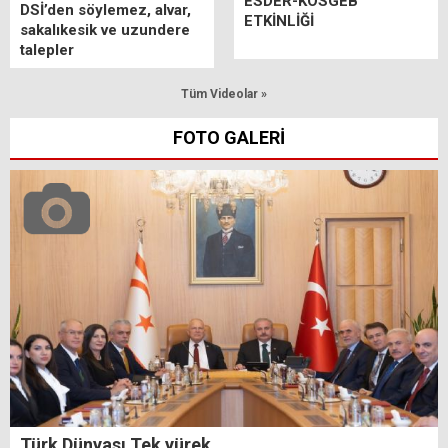
ESDER-KOSGEB
DSİ’den söylemez, alvar,
ETKİNLİĞİ
sakalıkesik ve uzundere
talepler
Tüm Videolar »
FOTO GALERİ
Türk Dünyası Tek yürek