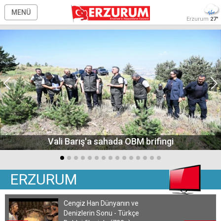
MENÜ
Erzurum
27°
Vali Barış'a sahada OBM brifingi
ERZURUM
Cengiz Han Dünyanın ve
Denizlerin Sonu - Türkçe