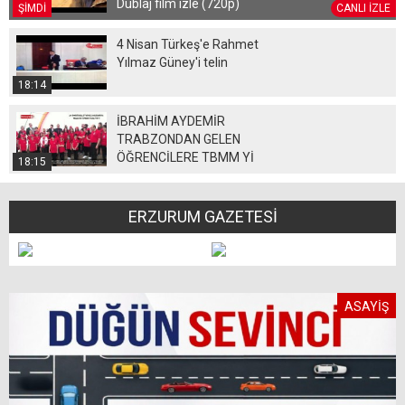
Dublaj film izle (720p)
ŞİMDİ
CANLI İZLE
4 Nisan Türkeş'e Rahmet
Yılmaz Güney'i telin
18:14
İBRAHİM AYDEMİR
TRABZONDAN GELEN
ÖĞRENCİLERE TBMM Yİ
18:15
GEZDİRİYOR
ERZURUM GAZETESİ
ASAYİŞ