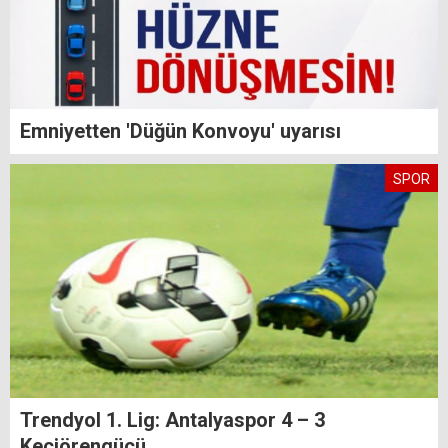
Emniyetten 'Düğün Konvoyu' uyarısı
SPOR
Trendyol 1. Lig: Antalyaspor 4 – 3
Keçiörengücü