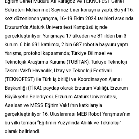
Eğitim Genel Müdürü Ali Karagöz ve TEKNOFEST Genel
Sekreteri Muhammet Saymaz birer konuşma yaptı. Bu yıl 16.
kez düzenlenen yarışma, 16-19 Ekim 2024 tarihleri arasında
Erzurum'da Atatürk Üniversitesi Kampüsü içinde
gerçekleştiriliyor. Yarışmaya 17 ülkeden ve 81 ilden bin 3
kurum, 6 bin 691 katılımcı, 2 bin 687 robotla başvuru yaptı.
Yarışma, protokol kapsamında; Türkiye Bilimsel ve
Teknolojik Araştırma Kurumu (TÜBİTAK), Türkiye Teknoloji
Takımı Vakfı Havacılık, Uzay ve Teknoloji Festivali
(TEKNOFEST) ile Türk iş birliği ve Koordinasyon Ajansı
Başkanlığı (TİKA); paydaş olarak Erzurum Valiliği, Erzurum
Büyükşehir Belediyesi, Erzurum Atatürk Üniversitesi,
Aselsan ve MESS Eğitim Vakfı'nın katkılarıyla
gerçekleştiriliyor 16. Uluslararası MEB Robot Yarışması'nın
bu yılki teması “Eğitimin Yüzyılında Ahilik ve Teknoloji”
olarak belirlendi.