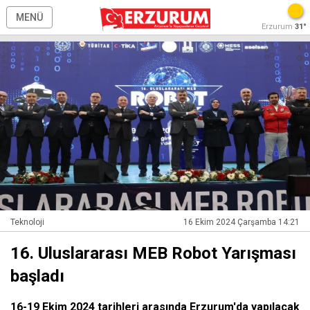
MENÜ
Erzurum
31°
Teknoloji
16 Ekim 2024 Çarşamba 14:21
16. Uluslararası MEB Robot Yarışması
başladı
16-19 Ekim 2024 tarihleri arasında Erzurum'da yapılacak