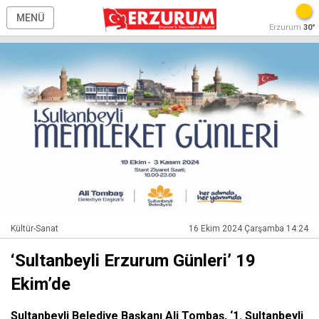
MENÜ
Erzurum
30°
Kültür-Sanat
16 Ekim 2024 Çarşamba 14:24
‘Sultanbeyli Erzurum Günleri’ 19
Ekim’de
Sultanbeyli Belediye Başkanı Ali Tombaş, ‘1. Sultanbeyli