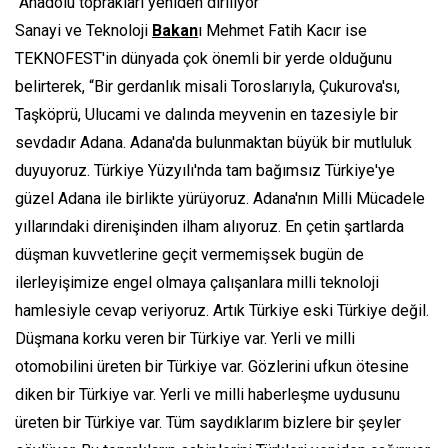
“Anadolu toprakları yeniden diriliyor”
Sanayi ve Teknoloji
Bakan
ı Mehmet Fatih Kacır ise
TEKNOFEST'in dünyada çok önemli bir yerde olduğunu
belirterek, “Bir gerdanlık misali Toroslarıyla, Çukurova'sı,
Taşköprü, Ulucami ve dalında meyvenin en tazesiyle bir
sevdadır Adana. Adana'da bulunmaktan büyük bir mutluluk
duyuyoruz. Türkiye Yüzyılı'nda tam bağımsız Türkiye'ye
güzel Adana ile birlikte yürüyoruz. Adana'nın Milli Mücadele
yıllarındaki direnişinden ilham alıyoruz. En çetin şartlarda
düşman kuvvetlerine geçit vermemişsek bugün de
ilerleyişimize engel olmaya çalışanlara milli teknoloji
hamlesiyle cevap veriyoruz. Artık Türkiye eski Türkiye değil.
Düşmana korku veren bir Türkiye var. Yerli ve milli
otomobilini üreten bir Türkiye var. Gözlerini ufkun ötesine
diken bir Türkiye var. Yerli ve milli haberleşme uydusunu
üreten bir Türkiye var. Tüm saydıklarım bizlere bir şeyler