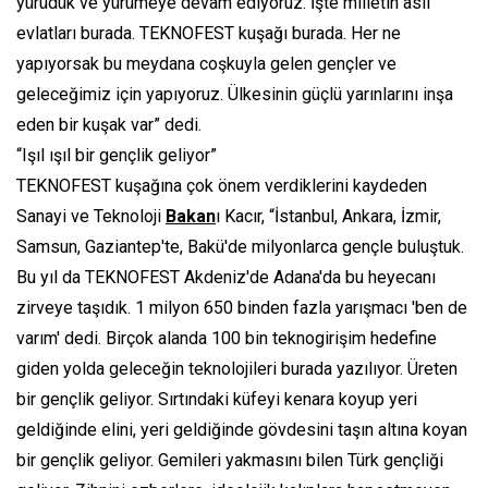
yürüdük ve yürümeye devam ediyoruz. İşte milletin asil
evlatları burada. TEKNOFEST kuşağı burada. Her ne
yapıyorsak bu meydana coşkuyla gelen gençler ve
geleceğimiz için yapıyoruz. Ülkesinin güçlü yarınlarını inşa
eden bir kuşak var” dedi.
“Işıl ışıl bir gençlik geliyor”
TEKNOFEST kuşağına çok önem verdiklerini kaydeden
Sanayi ve Teknoloji
Bakan
ı Kacır, “İstanbul, Ankara, İzmir,
Samsun, Gaziantep'te, Bakü'de milyonlarca gençle buluştuk.
Bu yıl da TEKNOFEST Akdeniz'de Adana'da bu heyecanı
zirveye taşıdık. 1 milyon 650 binden fazla yarışmacı 'ben de
varım' dedi. Birçok alanda 100 bin teknogirişim hedefine
giden yolda geleceğin teknolojileri burada yazılıyor. Üreten
bir gençlik geliyor. Sırtındaki küfeyi kenara koyup yeri
geldiğinde elini, yeri geldiğinde gövdesini taşın altına koyan
bir gençlik geliyor. Gemileri yakmasını bilen Türk gençliği