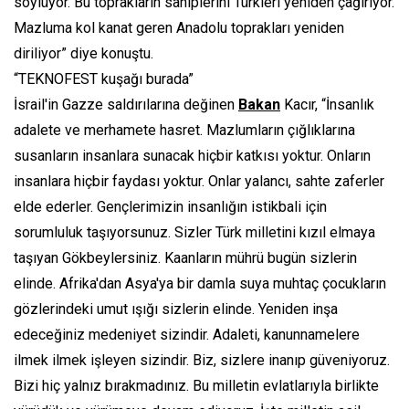
söylüyor. Bu toprakların sahiplerini Türkleri yeniden çağırıyor.
Mazluma kol kanat geren Anadolu toprakları yeniden
diriliyor” diye konuştu.
“TEKNOFEST kuşağı burada”
İsrail'in Gazze saldırılarına değinen
Bakan
Kacır, “İnsanlık
adalete ve merhamete hasret. Mazlumların çığlıklarına
susanların insanlara sunacak hiçbir katkısı yoktur. Onların
insanlara hiçbir faydası yoktur. Onlar yalancı, sahte zaferler
elde ederler. Gençlerimizin insanlığın istikbali için
sorumluluk taşıyorsunuz. Sizler Türk milletini kızıl elmaya
taşıyan Gökbeylersiniz. Kaanların mührü bugün sizlerin
elinde. Afrika'dan Asya'ya bir damla suya muhtaç çocukların
gözlerindeki umut ışığı sizlerin elinde. Yeniden inşa
edeceğiniz medeniyet sizindir. Adaleti, kanunnamelere
ilmek ilmek işleyen sizindir. Biz, sizlere inanıp güveniyoruz.
Bizi hiç yalnız bırakmadınız. Bu milletin evlatlarıyla birlikte