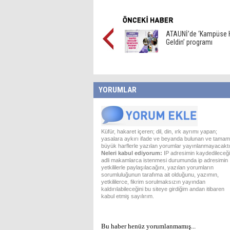
ATAUNİ’de ‘Kampüse 
Geldin’ programı
YORUMLAR
Küfür, hakaret içeren; dil, din, ırk ayrımı yapan;
yasalara aykırı ifade ve beyanda bulunan ve tamam
büyük harflerle yazılan yorumlar yayınlanmayacaktı
Neleri kabul ediyorum:
IP adresimin kaydedileceği
adli makamlarca istenmesi durumunda ip adresimin
yetkililerle paylaşılacağını, yazılan yorumların
sorumluluğunun tarafıma ait olduğunu, yazımın,
yetkililerce, fikrim sorulmaksızın yayından
kaldırılabileceğini bu siteye girdiğim andan itibaren
kabul etmiş sayılırım.
Bu haber henüz yorumlanmamış...