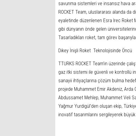
savunma sistemleri ve insansız hava araç
ROCKET Team, uluslararası alanda da di
eyaletinde düzenlenen Esra Irec Roket M
gibi dünyanın önde gelen üniversitelerind
Tasarladıkları roket, tam görev başarıyla 
Dikey İnişli Roket Teknolojisinde Öncü
TTURKS ROCKET Team’in üzerinde çalıştığı 
gaz itki sistemi ile güvenli ve kontrollü
sanayii ihtiyaçlarına çözüm bulma hedefiy
projede Muhammet Emir Akdeniz, Arda 
Abdussamet Mehlep, Muhammet Veli Sarı,
Yağmur Yurdigül’den oluşan ekip, Türki
inovatif tasarımlarını sergileyerek büyük 