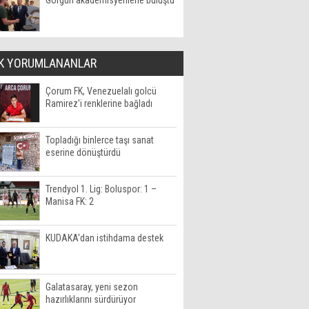
Görgün akademisyenlerle buluştu
K YORUMLANANLAR
Çorum FK, Venezuelalı golcü
Ramirez'i renklerine bağladı
Topladığı binlerce taşı sanat
eserine dönüştürdü
Trendyol 1. Lig: Boluspor: 1 –
Manisa FK: 2
KUDAKA'dan istihdama destek
Galatasaray, yeni sezon
hazırlıklarını sürdürüyor