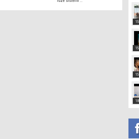
füze sistemi ...
15
15
15
18