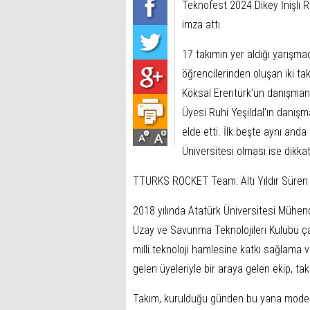
Teknofest 2024 Dikey İnişli 
imza attı.
17 takımın yer aldığı yarışma
öğrencilerinden oluşan iki tak
Köksal Erentürk’ün danışmanl
Üyesi Ruhi Yeşildal’ın danış
elde etti. İlk beşte aynı anda
Üniversitesi olması ise dikkat
TTURKS ROCKET Team: Altı Yıldır Süren 
2018 yılında Atatürk Üniversitesi Mühendi
Uzay ve Savunma Teknolojileri Kulübü ç
milli teknoloji hamlesine katkı sağlama v
gelen üyeleriyle bir araya gelen ekip, tak
Takım, kurulduğu günden bu yana model rok