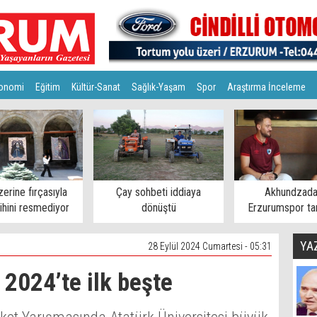
onomi
Eğitim
Kültür-Sanat
Sağlık-Yaşam
Spor
Araştırma İnceleme
zerine fırçasıyla
Çay sohbeti iddiaya
Akhundzada
rihini resmediyor
dönüştü
Erzurumspor tar
mesaj
YA
28 Eylül 2024 Cumartesi - 05:31
2024’te ilk beşte