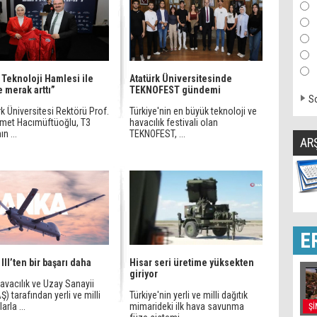
i Teknoloji Hamlesi ile
Atatürk Üniversitesinde
e merak arttı”
TEKNOFEST gündemi
So
k Üniversitesi Rektörü Prof.
Türkiye'nin en büyük teknoloji ve
hmet Hacımüftüoğlu, T3
havacılık festivali olan
n ...
TEKNOFEST, ...
AR
E
III’ten bir başarı daha
Hisar seri üretime yüksekten
giriyor
avacılık ve Uzay Sanayii
) tarafından yerli ve milli
Türkiye'nin yerli ve milli dağıtık
arla ...
mimarideki ilk hava savunma
Şİ