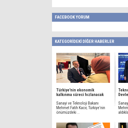
FACEBOOK YORUM
KATEGORİDEKİ DİĞER HABERLER
Türkiye'nin ekonomik
Tekno
kalkınma süreci hızlanacak
Devle
Sanayi ve Teknoloji Bakanı
Sanay
Mehmet Fatih Kacır, Türkiye'nin
Mehme
önümüzdeki ...
aldıkla