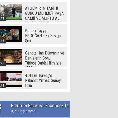
Video
AYDEMİR'İN TARİHİ
GÜRCÜ MEHMET PAŞA
CAMİİ VE MÜFTÜ ALİ
:14
AVNİ'Yİ TANITIM
Recep Tayyip
ERDOĞAN - Ey Sevgili
Şiiri
:16
Cengiz Han Dünyanın ve
Denizlerin Sonu -
Türkçe Dublaj film izle
:21
(720p)
4 Nisan Türkeş'e
Rahmet Yılmaz Güney'i
telin
:14
Erzurum Gazetesi Facebook'ta
3,738
kişi beğendi