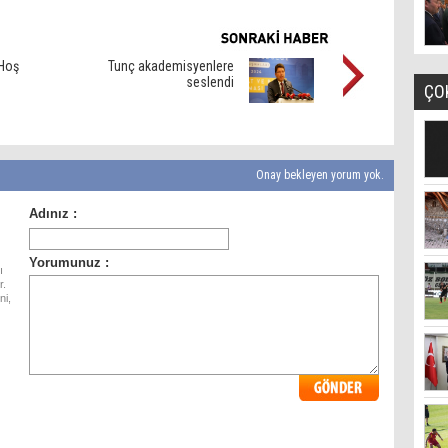
Hoş
Tunç akademisyenlere
seslendi
ÇO
Onay bekleyen yorum yok.
ı
r.
ni,