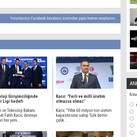
Yorumlarınızı Facebook hesabınız üzerinden yapın hemen onaylansın...
AN
Erzu
loji Girişimciliğinde
Kacır: 'Yerli ve millî üretim
r Ligi hedefi
olmazsa olmaz'
i ve Teknoloji Bakanı
Kacır, “Yıllık 60 milyon ton üretim
t Fatih Kacır, devreye
kapasitesine sahip Türk demir-
rı her yeni ...
çelik ...