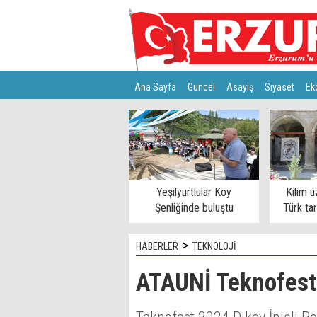
Ana Sayfa
Guncel
Asayiş
Siyaset
Ek
Türkiye
Teknoloji
Yeşilyurtlular Köy
Kilim ü
Şenliğinde buluştu
Türk ta
>
HABERLER
TEKNOLOJİ
ATAUNİ Teknofest 