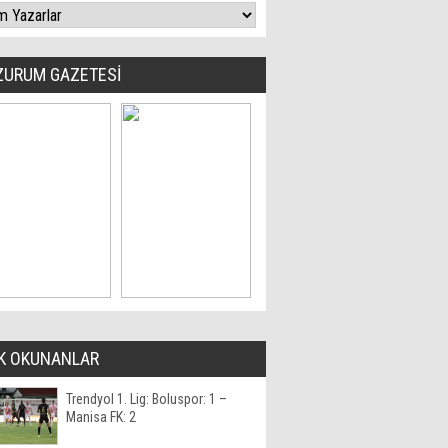
ZURUM GAZETESİ
K OKUNANLAR
Trendyol 1. Lig: Boluspor: 1 –
Manisa FK: 2