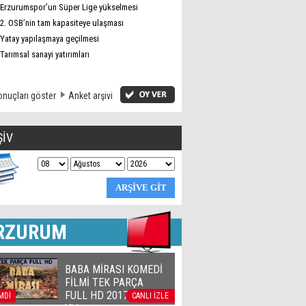
Erzurumspor’un Süper Lige yükselmesi
2. OSB’nin tam kapasiteye ulaşması
Yatay yapılaşmaya geçilmesi
Tarımsal sanayi yatırımları
nuçları göster
Anket arşivi
ŞİV
RZURUM
BABA MİRASI KOMEDİ
FİLMİ TEK PARÇA
FULL HD 2017 | Official
MDİ
CANLI İZLE