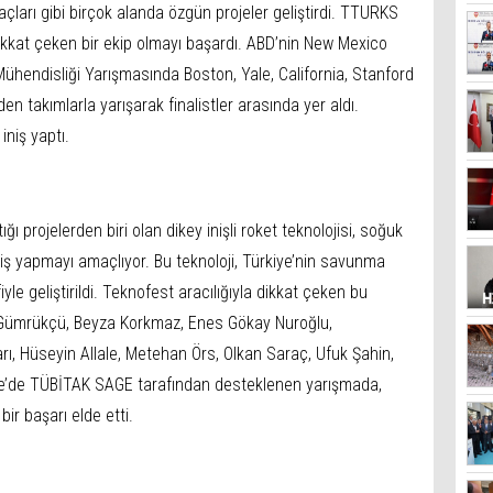
ları gibi birçok alanda özgün projeler geliştirdi. TTURKS
kkat çeken bir ekip olmayı başardı. ABD’nin New Mexico
ühendisliği Yarışmasında Boston, Yale, California, Stanford
en takımlarla yarışarak finalistler arasında yer aldı.
iniş yaptı.
projelerden biri olan dikey inişli roket teknolojisi, soğuk
 iniş yapmayı amaçlıyor. Bu teknoloji, Türkiye’nin savunma
le geliştirildi. Teknofest aracılığıyla dikkat çeken bu
Gümrükçü, Beyza Korkmaz, Enes Gökay Nuroğlu,
 Hüseyin Allale, Metehan Örs, Olkan Saraç, Ufuk Şahin,
ye’de TÜBİTAK SAGE tarafından desteklenen yarışmada,
bir başarı elde etti.