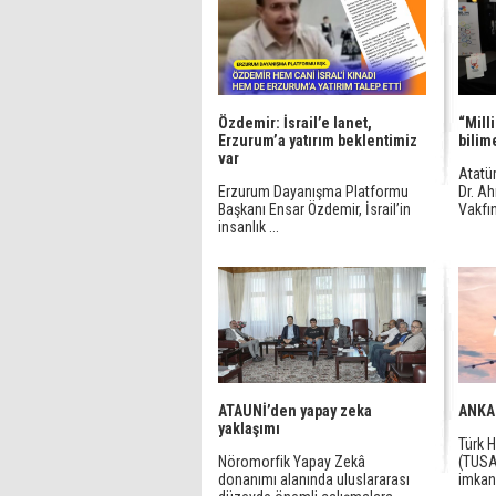
Özdemir: İsrail’e lanet,
“Mill
Erzurum’a yatırım beklentimiz
bilim
var
Atatür
Erzurum Dayanışma Platformu
Dr. A
Başkanı Ensar Özdemir, İsrail’in
Vakfını
insanlık ...
ATAUNİ’den yapay zeka
ANKA 
yaklaşımı
Türk H
Nöromorfik Yapay Zekâ
(TUSAŞ
donanımı alanında uluslararası
imkanl