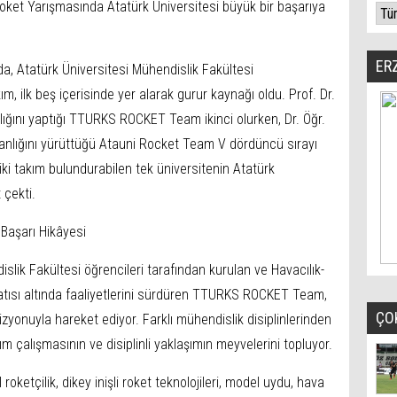
Roket Yarışmasında Atatürk Üniversitesi büyük bir başarıya
ER
da, Atatürk Üniversitesi Mühendislik Fakültesi
ım, ilk beş içerisinde yer alarak gurur kaynağı oldu. Prof. Dr.
ığını yaptığı TTURKS ROCKET Team ikinci olurken, Dr. Öğr.
manlığını yürüttüğü Atauni Rocket Team V dördüncü sırayı
 iki takım bulundurabilen tek üniversitenin Atatürk
 çekti.
Başarı Hikâyesi
slik Fakültesi öğrencileri tarafından kurulan ve Havacılık-
atısı altında faaliyetlerini sürdüren TTURKS ROCKET Team,
ÇO
izyonuyla hareket ediyor. Farklı mühendislik disiplinlerinden
ım çalışmasının ve disiplinli yaklaşımın meyvelerini topluyor.
etçilik, dikey inişli roket teknolojileri, model uydu, hava