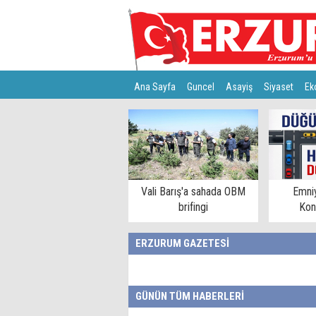
Ana Sayfa
Guncel
Asayiş
Siyaset
Ek
Türkiye
Teknoloji
Vali Barış'a sahada OBM
Emni
brifingi
Kon
ERZURUM GAZETESİ
GÜNÜN TÜM HABERLERİ