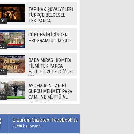
TAPINAK ŞÖVALYELERİ
TÜRKÇE BELGESEL
TEK PARÇA
:06
GÜNDEMİN İÇİNDEN
PROGRAMI 05.03.2018
:35
BABA MİRASI KOMEDİ
FİLMİ TEK PARÇA
FULL HD 2017 | Official
:52
Video
AYDEMİR'İN TARİHİ
GÜRCÜ MEHMET PAŞA
CAMİİ VE MÜFTÜ ALİ
:14
AVNİ'Yİ TANITIM
Erzurum Gazetesi Facebook'ta
3,738
kişi beğendi