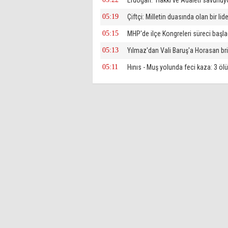
Erdoğan: 'Hakkı ve Adaleti savunuy
05:19
Çiftçi: Milletin duasında olan bir lid
05:15
MHP'de ilçe Kongreleri süreci başla
05:13
Yılmaz'dan Vali Baruş'a Horasan bri
05:11
Hınıs - Muş yolunda feci kaza: 3 ölü,