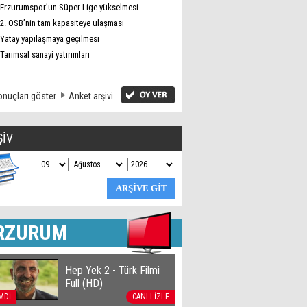
Erzurumspor’un Süper Lige yükselmesi
2. OSB’nin tam kapasiteye ulaşması
Yatay yapılaşmaya geçilmesi
Tarımsal sanayi yatırımları
nuçları göster
Anket arşivi
ŞİV
RZURUM
Hep Yek 2 - Türk Filmi
Full (HD)
MDİ
CANLI İZLE