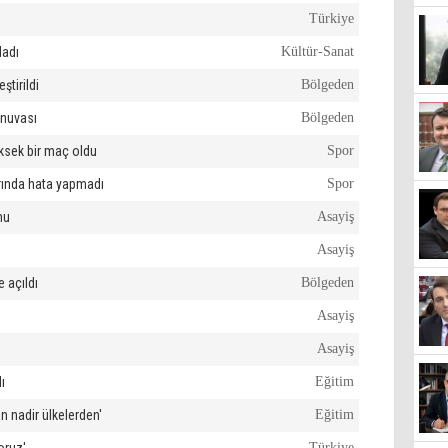
Türkiye
ladı
Kültür-Sanat
ştirildi
Bölgeden
rnuvası
Bölgeden
üksek bir maç oldu
Spor
arında hata yapmadı
Spor
nu
Asayiş
Asayiş
e açıldı
Bölgeden
Asayiş
Asayiş
ı
Eğitim
n nadir ülkelerden'
Eğitim
Türkiye