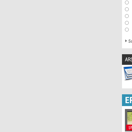
So
AR
E
Şİ