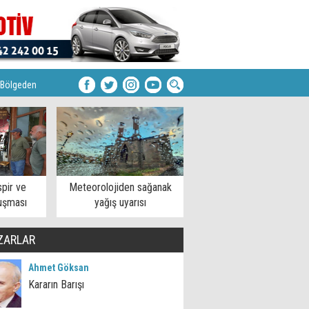
Bölgeden
pir ve
Meteorolojiden sağanak
uşması
yağış uyarısı
ZARLAR
Ahmet Göksan
Kararın Barışı