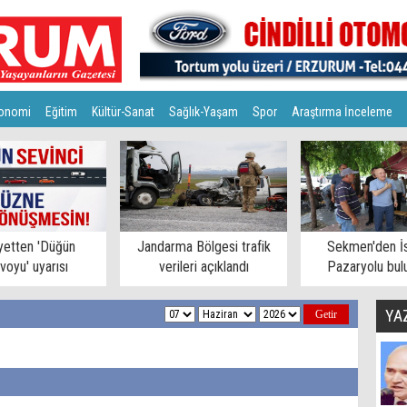
onomi
Eğitim
Kültür-Sanat
Sağlık-Yaşam
Spor
Araştırma İnceleme
yetten 'Düğün
Jandarma Bölgesi trafik
Sekmen'den İs
voyu' uyarısı
verileri açıklandı
Pazaryolu bul
YA