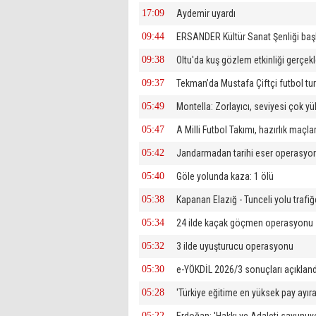
17:09
Aydemir uyardı
09:44
ERSANDER Kültür Sanat Şenliği baş
09:38
Oltu'da kuş gözlem etkinliği gerçekle
09:37
Tekman’da Mustafa Çiftçi futbol tu
05:49
Montella: Zorlayıcı, seviyesi çok y
05:47
A Milli Futbol Takımı, hazırlık maçl
05:42
Jandarmadan tarihi eser operasyo
05:40
Göle yolunda kaza: 1 ölü
05:38
Kapanan Elazığ - Tunceli yolu trafiğ
05:34
24 ilde kaçak göçmen operasyonu
05:32
3 ilde uyuşturucu operasyonu
05:30
e-YÖKDİL 2026/3 sonuçları açıkland
05:28
'Türkiye eğitime en yüksek pay ayıra
05:22