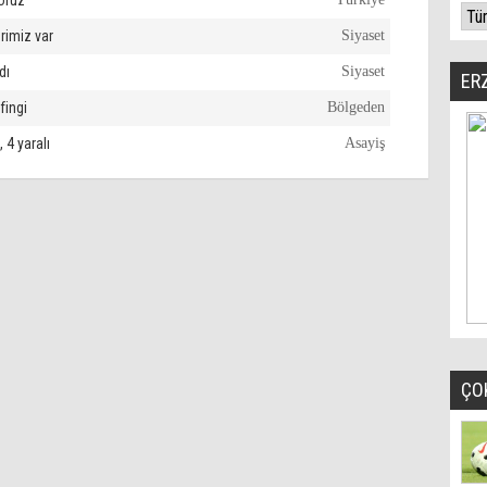
oruz'
erimiz var
Siyaset
dı
Siyaset
ER
fingi
Bölgeden
 4 yaralı
Asayiş
ÇO