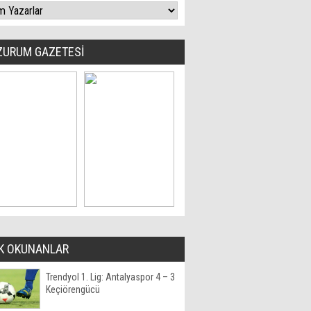
ZURUM GAZETESİ
K OKUNANLAR
Trendyol 1. Lig: Antalyaspor 4 – 3
Keçiörengücü