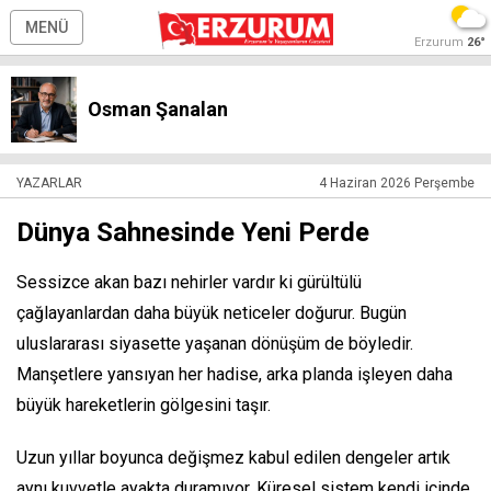
MENÜ
Erzurum
26°
Osman Şanalan
YAZARLAR
4 Haziran 2026 Perşembe
Dünya Sahnesinde Yeni Perde
Sessizce akan bazı nehirler vardır ki gürültülü
çağlayanlardan daha büyük neticeler doğurur. Bugün
uluslararası siyasette yaşanan dönüşüm de böyledir.
Manşetlere yansıyan her hadise, arka planda işleyen daha
büyük hareketlerin gölgesini taşır.
Uzun yıllar boyunca değişmez kabul edilen dengeler artık
aynı kuvvetle ayakta duramıyor. Küresel sistem kendi içinde