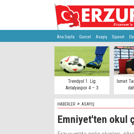
Ana Sayfa
Guncel
Asayiş
Siyaset
Ek
Türkiye
Teknoloji
Trendyol 1. Lig:
İsmet Ta
Antalyaspor 4 – 3
dah
Keçiörengücü
>
HABERLER
ASAYİŞ
Emniyet'ten okul 