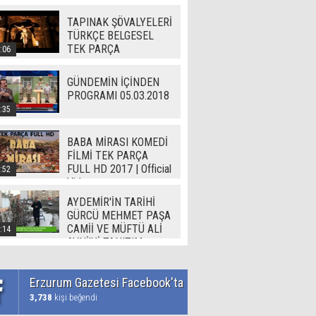
TAPINAK ŞÖVALYELERİ
TÜRKÇE BELGESEL
TEK PARÇA
:06
GÜNDEMİN İÇİNDEN
PROGRAMI 05.03.2018
:35
BABA MİRASI KOMEDİ
FİLMİ TEK PARÇA
FULL HD 2017 | Official
:52
Video
AYDEMİR'İN TARİHİ
GÜRCÜ MEHMET PAŞA
CAMİİ VE MÜFTÜ ALİ
:14
AVNİ'Yİ TANITIM
Erzurum Gazetesi Facebook'ta
3,738
kişi beğendi