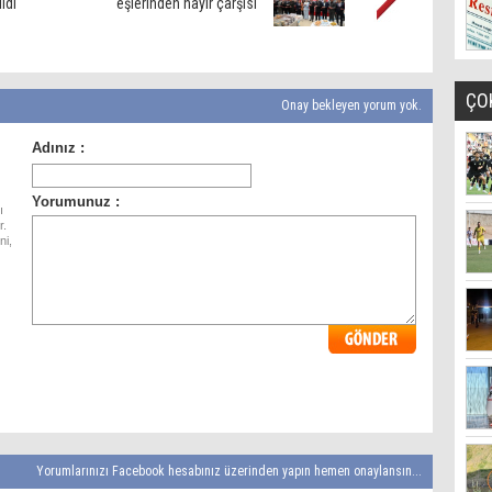
ldi
eşlerinden hayır çarşısı
ÇO
Onay bekleyen yorum yok.
ı
r.
ni,
Yorumlarınızı Facebook hesabınız üzerinden yapın hemen onaylansın...