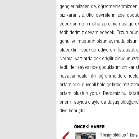
gençlerimizden de, öğretmenlerimizden d
biz kararlıyız. Okul çevrelerimizde, çocuk
çocuklarımızın muhatap olmaması gereke
tedbirlerimiz devam edecek. Erzurum'u
gönülleri müsterih olsunlar, mutlu olsun
olacaktır. Teşekkür ediyorum İstatistik or
Normal şartlarda çok erişilir olduğunuzd
tedbirler sayesinde çocuklarımızın karışt
hayatlarındalar, ilim öğrenme derdindele
ortamlarını güvenli hale getirdiğimiz za
ortamı oluşturuyoruz. Derdimiz bu. İstat
önemli sayıda olaylarda düşüş olduğunu,
diye konuştu.
1 kişiyi öldürüp 1 kişiy