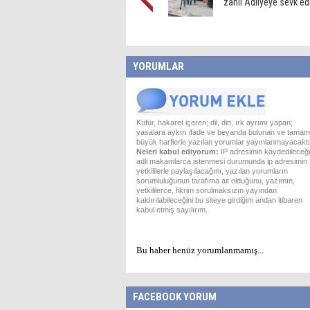
zanlı Adliyeye sevk edi
YORUMLAR
Küfür, hakaret içeren; dil, din, ırk ayrımı yapan;
yasalara aykırı ifade ve beyanda bulunan ve tamam
büyük harflerle yazılan yorumlar yayınlanmayacaktı
Neleri kabul ediyorum:
IP adresimin kaydedileceği
adli makamlarca istenmesi durumunda ip adresimin
yetkililerle paylaşılacağını, yazılan yorumların
sorumluluğunun tarafıma ait olduğunu, yazımın,
yetkililerce, fikrim sorulmaksızın yayından
kaldırılabileceğini bu siteye girdiğim andan itibaren
kabul etmiş sayılırım.
Bu haber henüz yorumlanmamış...
FACEBOOK YORUM