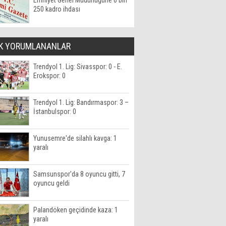
Emniyet Genel Müdürlüğüne 6 bin
250 kadro ihdası
K YORUMLANANLAR
Trendyol 1. Lig: Sivasspor: 0 - E.
Erokspor: 0
Trendyol 1. Lig: Bandırmaspor: 3 –
İstanbulspor: 0
Yunusemre'de silahlı kavga: 1
yaralı
Samsunspor'da 8 oyuncu gitti, 7
oyuncu geldi
Palandöken geçidinde kaza: 1
yaralı