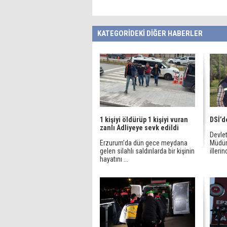
KATEGORİDEKİ DİĞER HABERLER
1 kişiyi öldürüp 1 kişiyi vuran
DSİ’d
zanlı Adliyeye sevk edildi
Devlet
Erzurum’da dün gece meydana
Müdür
gelen silahlı saldırılarda bir kişinin
illerin
hayatını ...