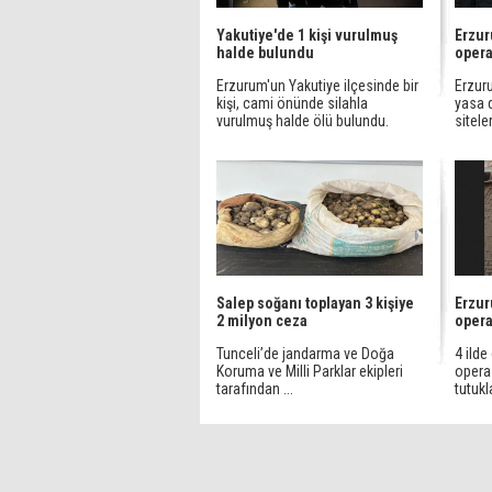
Yakutiye'de 1 kişi vurulmuş
Erzur
halde bulundu
oper
Erzurum'un Yakutiye ilçesinde bir
Erzuru
kişi, cami önünde silahla
yasa 
vurulmuş halde ölü bulundu.
siteleri
Salep soğanı toplayan 3 kişiye
Erzur
2 milyon ceza
oper
Tunceli’de jandarma ve Doğa
4 ild
Koruma ve Milli Parklar ekipleri
opera
tarafından ...
tutukl