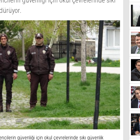
ncilerin güvenliği için okul çevrelerinde sıkı
dürüyor.
encilerin güvenliği için okul çevrelerinde sıkı güvenlik