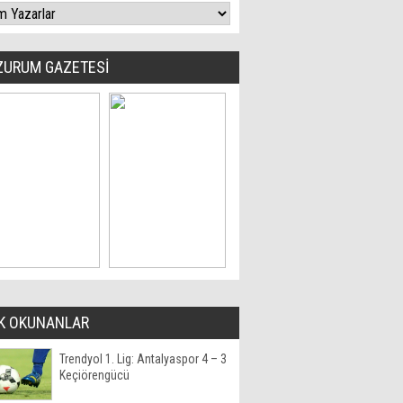
ZURUM GAZETESİ
K OKUNANLAR
Trendyol 1. Lig: Antalyaspor 4 – 3
Keçiörengücü