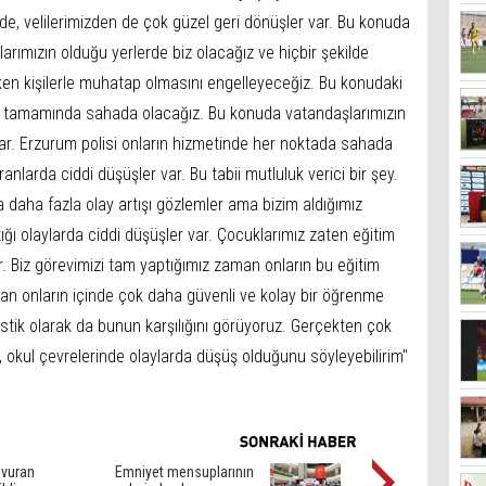
e, velilerimizden de çok güzel geri dönüşler var. Bu konuda
larımızın olduğu yerlerde biz olacağız ve hiçbir şekilde
n kişilerle muhatap olmasını engelleyeceğiz. Bu konudaki
n tamamında sahada olacağız. Bu konuda vatandaşlarımızın
lar. Erzurum polisi onların hizmetinde her noktada sahada
anlarda ciddi düşüşler var. Bu tabii mutluluk verici bir şey.
a daha fazla olay artışı gözlemler ama bizim aldığımız
ığı olaylarda ciddi düşüşler var. Çocuklarımız zaten eğitim
r. Biz görevimizi tam yaptığımız zaman onların bu eğitim
man onların içinde çok daha güvenli ve kolay bir öğrenme
istik olarak da bunun karşılığını görüyoruz. Gerçekten çok
 okul çevrelerinde olaylarda düşüş olduğunu söyleyebilirim"
i vuran
Emniyet mensuplarının