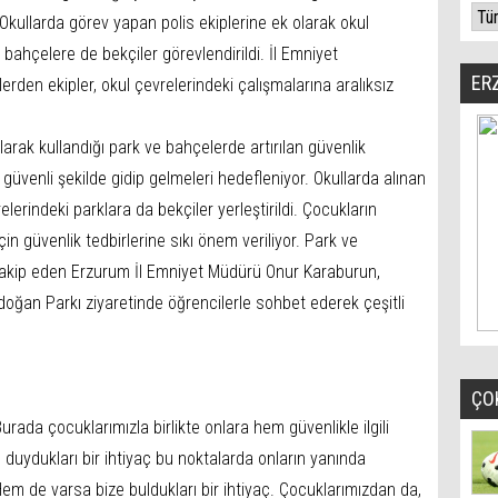
Okullarda görev yapan polis ekiplerine ek olarak okul
bahçelere de bekçiler görevlendirildi. İl Emniyet
ER
erden ekipler, okul çevrelerindeki çalışmalarına aralıksız
larak kullandığı park ve bahçelerde artırılan güvenlik
 güvenli şekilde gidip gelmeleri hedefleniyor. Okullarda alınan
elerindeki parklara da bekçiler yerleştirildi. Çocukların
in güvenlik tedbirlerine sıkı önem veriliyor. Park ve
takip eden Erzurum İl Emniyet Müdürü Onur Karaburun,
oğan Parkı ziyaretinde öğrencilerle sohbet ederek çeşitli
ÇO
rada çocuklarımızla birlikte onlara hem güvenlikle ilgili
 duydukları bir ihtiyaç bu noktalarda onların yanında
em de varsa bize buldukları bir ihtiyaç. Çocuklarımızdan da,