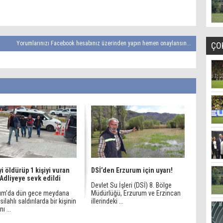
Yorumlarınızı Facebook hesabınız üzerinden yapın hemen onaylansın...
ÇO
yi öldürüp 1 kişiyi vuran
DSİ’den Erzurum için uyarı!
 Adliyeye sevk edildi
Devlet Su İşleri (DSİ) 8. Bölge
um’da dün gece meydana
Müdürlüğü, Erzurum ve Erzincan
silahlı saldırılarda bir kişinin
illerindeki ...
ı ...