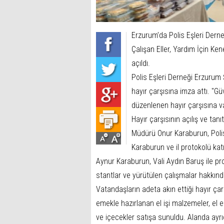
Erzurum’da Polis Eşleri Derne
Çalışan Eller, Yardım İçin Kene
açıldı.
Polis Eşleri Derneği Erzurum 
hayır çarşısına imza attı. "Gü
düzenlenen hayır çarşısına va
Hayır çarşısının açılış ve ta
Müdürü Onur Karaburun, Polis
Karaburun ve il protokolü ka
Aynur Karaburun, Vali Aydın Baruş ile pro
stantlar ve yürütülen çalışmalar hakkınd
Vatandaşların adeta akın ettiği hayır çar
emekle hazırlanan el işi malzemeler, el e
ve içecekler satışa sunuldu. Alanda ayrıc