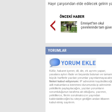
Hayır çarşısından elde edilecek gelirin yar
Emniyet'ten okul
çevrelerinde tam güve
YORUMLAR
Küfür, hakaret içeren; dil, din, ırk ayrımı yapan;
yasalara aykırı ifade ve beyanda bulunan ve tamam
büyük harflerle yazılan yorumlar yayınlanmayacaktı
Neleri kabul ediyorum:
IP adresimin kaydedileceği
adli makamlarca istenmesi durumunda ip adresimin
yetkililerle paylaşılacağını, yazılan yorumların
sorumluluğunun tarafıma ait olduğunu, yazımın,
yetkililerce, fikrim sorulmaksızın yayından
kaldırılabileceğini bu siteye girdiğim andan itibaren
kabul etmiş sayılırım.