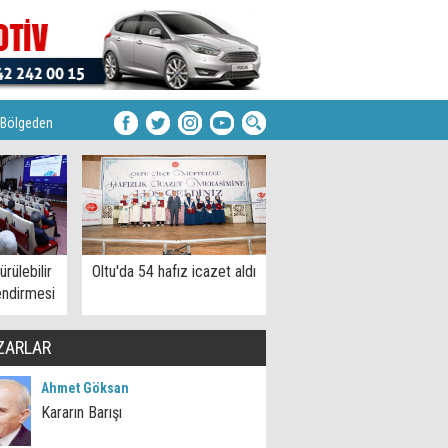
Bölgeden
rülebilir
Oltu'da 54 hafız icazet aldı
endirmesi
ZARLAR
Ahmet Göksan
Kararın Barışı