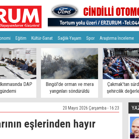
onomi
Eğitim
Kültür-Sanat
Sağlık-Yaşam
Spor
Araştırma İnceleme
alkınmasında DAP
Bingöl'de orman ve mera
Çakmak'tan sürdü
gündemi
yangınları söndürüldü
şehircilik değerl
YA
20 Mayıs 2026 Çarşamba - 16:23
ının eşlerinden hayır