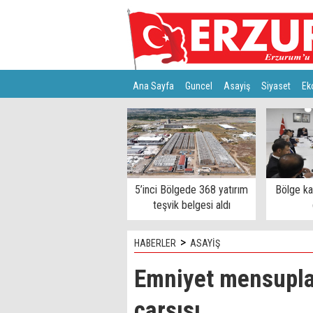
Ana Sayfa
Guncel
Asayiş
Siyaset
Ek
Türkiye
Teknoloji
5’inci Bölgede 368 yatırım
Bölge k
teşvik belgesi aldı
>
HABERLER
ASAYİŞ
Emniyet mensuplar
çarşısı