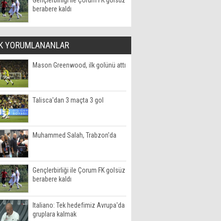
Gençlerbirliği ile Çorum FK golsüz
berabere kaldı
K YORUMLANANLAR
Mason Greenwood, ilk golünü attı
Talisca'dan 3 maçta 3 gol
Muhammed Salah, Trabzon'da
Gençlerbirliği ile Çorum FK golsüz
berabere kaldı
Italiano: Tek hedefimiz Avrupa'da
gruplara kalmak