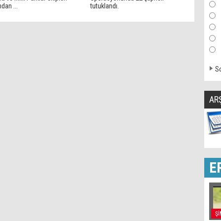
ndan ...
tutuklandı.
So
AR
E
Şİ