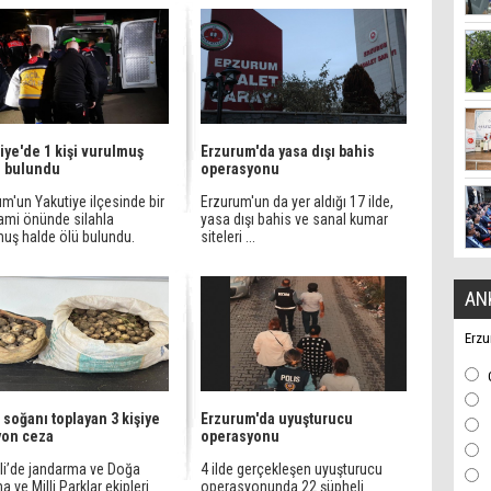
iye'de 1 kişi vurulmuş
Erzurum'da yasa dışı bahis
e bulundu
operasyonu
m'un Yakutiye ilçesinde bir
Erzurum'un da yer aldığı 17 ilde,
cami önünde silahla
yasa dışı bahis ve sanal kumar
muş halde ölü bulundu.
siteleri ...
AN
Erzu
 soğanı toplayan 3 kişiye
Erzurum'da uyuşturucu
yon ceza
operasyonu
li’de jandarma ve Doğa
4 ilde gerçekleşen uyuşturucu
 ve Milli Parklar ekipleri
operasyonunda 22 şüpheli