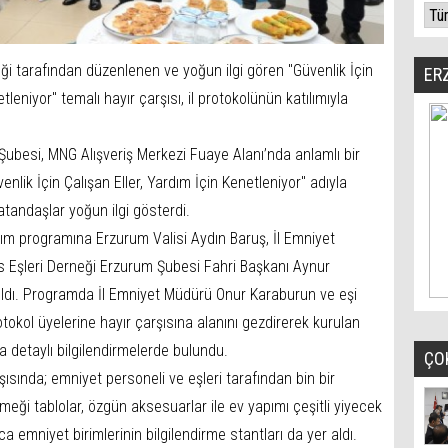
ği tarafından düzenlenen ve yoğun ilgi gören "Güvenlik İçin
ER
tleniyor" temalı hayır çarşısı, il protokolünün katılımıyla
Şubesi, MNG Alışveriş Merkezi Fuaye Alanı’nda anlamlı bir
venlik İçin Çalışan Eller, Yardım İçin Kenetleniyor" adıyla
tandaşlar yoğun ilgi gösterdi.
nıtım programına Erzurum Valisi Aydın Baruş, İl Emniyet
 Eşleri Derneği Erzurum Şubesi Fahri Başkanı Aynur
tıldı. Programda İl Emniyet Müdürü Onur Karaburun ve eşi
tokol üyelerine hayır çarşısına alanını gezdirerek kurulan
a detaylı bilgilendirmelerde bulundu.
ÇO
şısında; emniyet personeli ve eşleri tarafından bin bir
meği tablolar, özgün aksesuarlar ile ev yapımı çeşitli yiyecek
a emniyet birimlerinin bilgilendirme stantları da yer aldı.