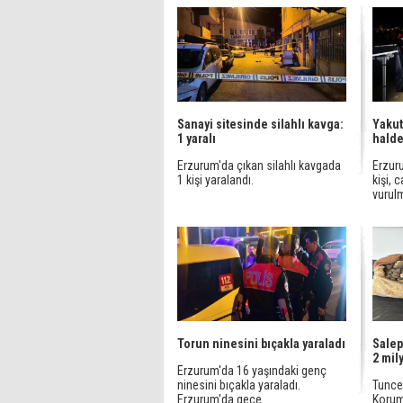
Sanayi sitesinde silahlı kavga:
Yakut
1 yaralı
hald
Erzurum'da çıkan silahlı kavgada
Erzuru
1 kişi yaralandı.
kişi, 
vurul
Torun ninesini bıçakla yaraladı
Salep
2 mil
Erzurum'da 16 yaşındaki genç
ninesini bıçakla yaraladı.
Tunce
Erzurum'da gece ...
Koruma