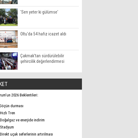
'Sen yeter ki gülümse'
Oltu'da 54 hafız icazet aldı
Çakmak'tan sürdürülebilir
şehircilik değerlendirmesi
KET
rum’un 2026 Beklentileri:
Göçün durması
Hızlı Tren
Doğalgaz ve enerjide indirim
Stadyum
Direkt uçak seferlerinin artırılması