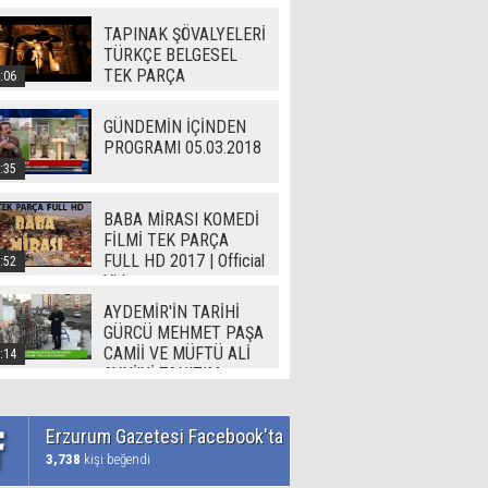
TAPINAK ŞÖVALYELERİ
TÜRKÇE BELGESEL
TEK PARÇA
:06
GÜNDEMİN İÇİNDEN
PROGRAMI 05.03.2018
:35
BABA MİRASI KOMEDİ
FİLMİ TEK PARÇA
FULL HD 2017 | Official
:52
Video
AYDEMİR'İN TARİHİ
GÜRCÜ MEHMET PAŞA
CAMİİ VE MÜFTÜ ALİ
:14
AVNİ'Yİ TANITIM
Erzurum Gazetesi Facebook'ta
3,738
kişi beğendi