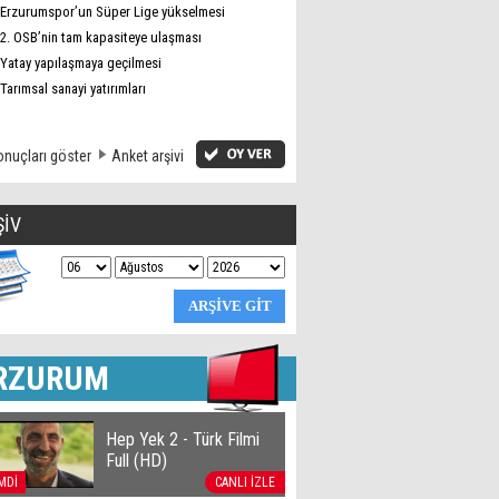
Erzurumspor’un Süper Lige yükselmesi
2. OSB’nin tam kapasiteye ulaşması
Yatay yapılaşmaya geçilmesi
Tarımsal sanayi yatırımları
nuçları göster
Anket arşivi
ŞİV
RZURUM
Hep Yek 2 - Türk Filmi
Full (HD)
MDİ
CANLI İZLE