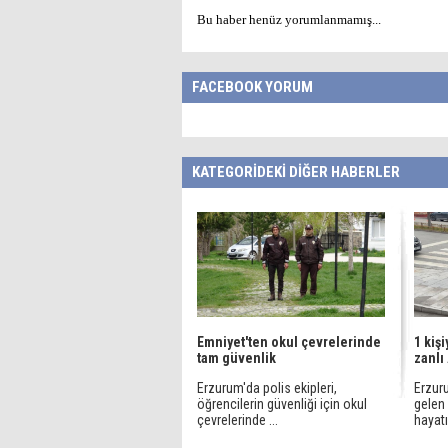
Bu haber henüz yorumlanmamış...
FACEBOOK YORUM
KATEGORİDEKİ DİĞER HABERLER
Emniyet'ten okul çevrelerinde
1 kişi
tam güvenlik
zanlı
Erzurum'da polis ekipleri,
Erzur
öğrencilerin güvenliği için okul
gelen 
çevrelerinde ...
hayatın