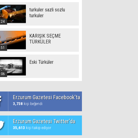
turkuler sazli sozlu
turkuler
:24
KARIŞIK SEÇME
TÜRKÜLER
:51
Eski Türküler
:06
Erzurum Gazetesi Facebook'ta
3,738
kişi beğendi
Erzurum Gazetesi Twitter'da
35,613
kişi takip ediyor