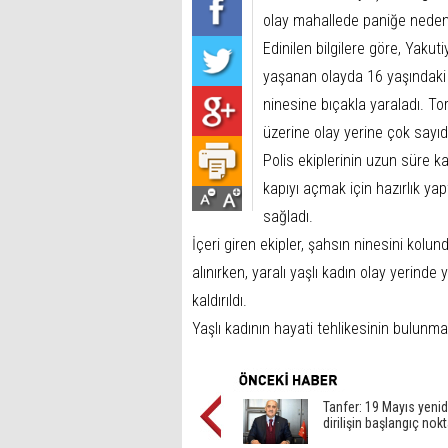
olay mahallede paniğe neden
Edinilen bilgilere göre, Yaku
yaşanan olayda 16 yaşındaki A
ninesine bıçakla yaraladı. To
üzerine olay yerine çok sayıda 
Polis ekiplerinin uzun süre k
kapıyı açmak için hazırlık yap
sağladı.
İçeri giren ekipler, şahsın ninesini kolund
alınırken, yaralı yaşlı kadın olay yerin
kaldırıldı.
Yaşlı kadının hayati tehlikesinin bulunmadı
Tanfer: 19 Mayıs yeni
dirilişin başlangıç nok