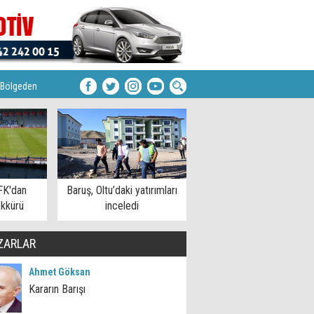
Bölgeden
FK'dan
Baruş, Oltu’daki yatırımları
kkürü
inceledi
ZARLAR
Ahmet Göksan
Kararın Barışı