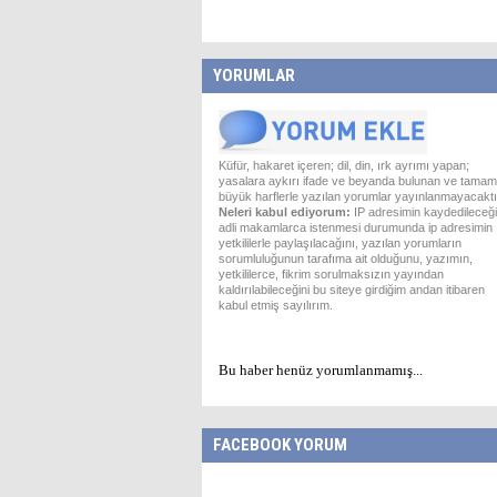
YORUMLAR
Küfür, hakaret içeren; dil, din, ırk ayrımı yapan;
yasalara aykırı ifade ve beyanda bulunan ve tamam
büyük harflerle yazılan yorumlar yayınlanmayacaktı
Neleri kabul ediyorum:
IP adresimin kaydedileceği
adli makamlarca istenmesi durumunda ip adresimin
yetkililerle paylaşılacağını, yazılan yorumların
sorumluluğunun tarafıma ait olduğunu, yazımın,
yetkililerce, fikrim sorulmaksızın yayından
kaldırılabileceğini bu siteye girdiğim andan itibaren
kabul etmiş sayılırım.
Bu haber henüz yorumlanmamış...
FACEBOOK YORUM