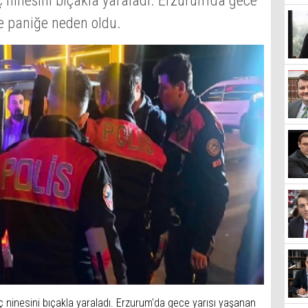
 ninesini bıçakla yaraladı. Erzurum'da gece
e paniğe neden oldu.
 ninesini bıçakla yaraladı. Erzurum'da gece yarısı yaşanan