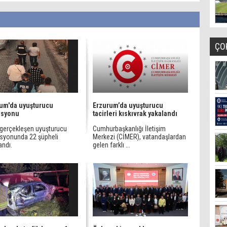
ÇO
um'da uyuşturucu
Erzurum’da uyuşturucu
asyonu
tacirleri kıskıvrak yakalandı
e gerçekleşen uyuşturucu
Cumhurbaşkanlığı İletişim
syonunda 22 şüpheli
Merkezi (CİMER), vatandaşlardan
andı.
gelen farklı ...