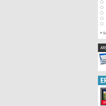
So
AR
E
Şİ