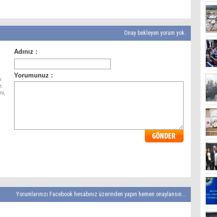
Onay bekleyen yorum yok.
ı
r.
ni,
Yorumlarınızı Facebook hesabınız üzerinden yapın hemen onaylansın...