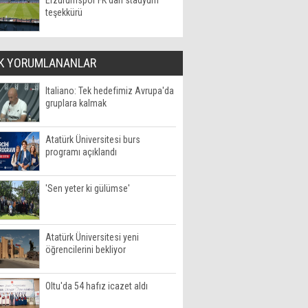
Erzurumspor FK'dan stadyum
teşekkürü
K YORUMLANANLAR
Italiano: Tek hedefimiz Avrupa'da
gruplara kalmak
Atatürk Üniversitesi burs
programı açıklandı
'Sen yeter ki gülümse'
Atatürk Üniversitesi yeni
öğrencilerini bekliyor
Oltu'da 54 hafız icazet aldı