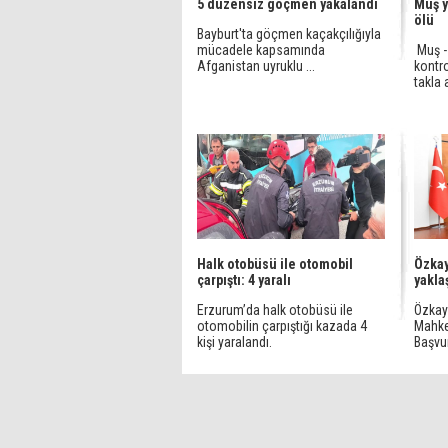
5 düzensiz göçmen yakalandı
Muş y
ölü
Bayburt'ta göçmen kaçakçılığıyla
mücadele kapsamında
Muş - 
Afganistan uyruklu ...
kontr
takla a
Halk otobüsü ile otomobil
Özkay
çarpıştı: 4 yaralı
yakla
Erzurum’da halk otobüsü ile
Özkay
otomobilin çarpıştığı kazada 4
Mahke
kişi yaralandı.
Başvu