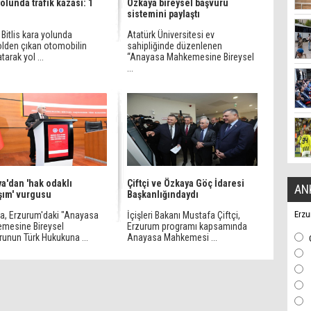
olunda trafik kazası: 1
Özkaya bireysel başvuru
sistemini paylaştı
Bitlis kara yolunda
Atatürk Üniversitesi ev
olden çıkan otomobilin
sahipliğinde düzenlenen
tarak yol ...
“Anayasa Mahkemesine Bireysel
...
a'dan 'hak odaklı
Çiftçi ve Özkaya Göç İdaresi
AN
şım' vurgusu
Başkanlığındaydı
Erzu
a, Erzurum'daki "Anayasa
İçişleri Bakanı Mustafa Çiftçi,
mesine Bireysel
Erzurum programı kapsamında
runun Türk Hukukuna ...
Anayasa Mahkemesi ...