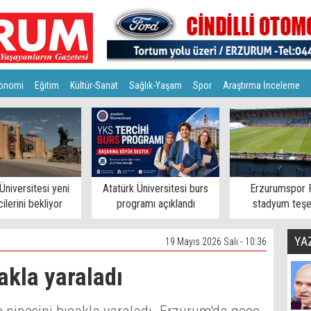
onomi
Eğitim
Kültür-Sanat
Sağlık-Yaşam
Spor
Araştırma İnceleme
Üniversitesi yeni
Atatürk Üniversitesi burs
Erzurumspor 
ilerini bekliyor
programı açıklandı
stadyum teşe
YA
19 Mayıs 2026 Salı - 10:36
akla yaraladı