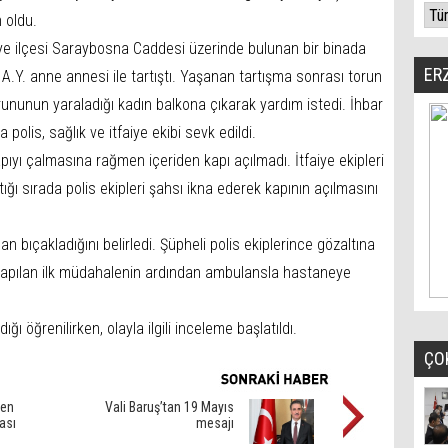
 oldu.
tiye ilçesi Saraybosna Caddesi üzerinde bulunan bir binada
ER
.Y. anne annesi ile tartıştı. Yaşanan tartışma sonrası torun
rununun yaraladığı kadın balkona çıkarak yardım istedi. İhbar
polis, sağlık ve itfaiye ekibi sevk edildi.
apıyı çalmasına rağmen içeriden kapı açılmadı. İtfaiye ekipleri
tığı sırada polis ekipleri şahsı ikna ederek kapının açılmasını
an bıçakladığını belirledi. Şüpheli polis ekiplerince gözaltına
de yapılan ilk müdahalenin ardından ambulansla hastaneye
ğı öğrenilirken, olayla ilgili inceleme başlatıldı.
ÇO
den
Vali Baruş’tan 19 Mayıs
tası
mesajı