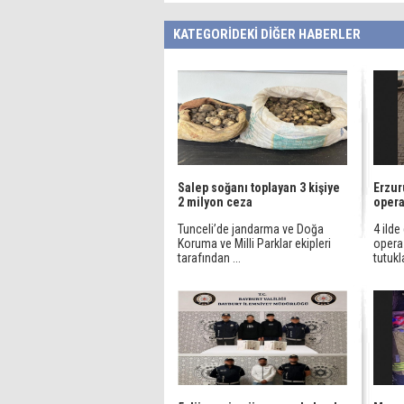
KATEGORİDEKİ DİĞER HABERLER
Salep soğanı toplayan 3 kişiye
Erzur
2 milyon ceza
oper
Tunceli’de jandarma ve Doğa
4 ild
Koruma ve Milli Parklar ekipleri
opera
tarafından ...
tutukl