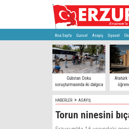
Ana Sayfa
Guncel
Asayiş
Siyaset
Ek
Türkiye
Teknoloji
Gülistan Doku
Atatürk 
soruşturmasında iki dalgıca
öğrenc
tutuklama
>
HABERLER
ASAYİŞ
Torun ninesini bıç