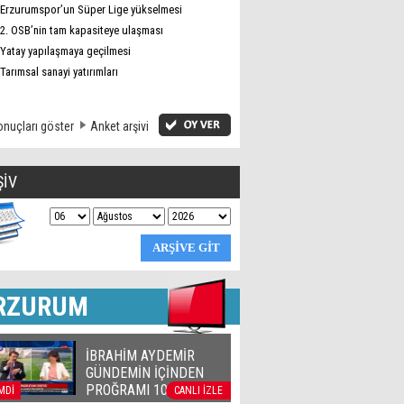
Erzurumspor’un Süper Lige yükselmesi
2. OSB’nin tam kapasiteye ulaşması
Yatay yapılaşmaya geçilmesi
Tarımsal sanayi yatırımları
nuçları göster
Anket arşivi
ŞİV
RZURUM
İBRAHİM AYDEMİR
GÜNDEMİN İÇİNDEN
PROĞRAMI 10 04 2018
MDİ
CANLI İZLE