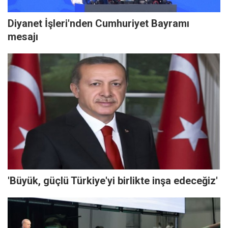
Diyanet İşleri'nden Cumhuriyet Bayramı
mesajı
'Büyük, güçlü Türkiye'yi birlikte inşa edeceğiz'