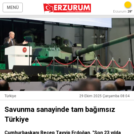
MENÜ
Erzurum
28°
Türkiye
29 Ekim 2025 Çarşamba 08:04
Savunma sanayinde tam bağımsız
Türkiye
Cumhurbaşkanı Recep Tayyip Erdoğan, "Son 23 yılda