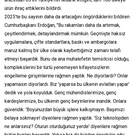
ürün ihraç ettiklerini bildirdi.
2025'te bu sayının daha da artacağını öngördüklerini bildiren
Cumhurbaşkanı Erdoğan, "Bu rakamları daha da artırmak,
çeşitlendirmek, detaylandırmak mümkün. Geçmişte haksız
uygulamalara, çifte standartlara, baskı ve ambargolara
maruz kalmış bir ülke olarak kaybettiğimiz zamanı telafi
etmeyi başardık. Bunu da ana muhalefetin temsilcisi olduğu,
komplekslerini bir türlü yenemeyen kifayetsizlerin
engelleme girişimlerine rağmen yaptık. Ne diyorlardı? Onlar
yapamasın diyorlardı. Biz 'yaparsa bu ülkenin evlatları yapar'
dedik ve yola koyulduk. Genç mühendislerimize, genç
kardeşlerimize, bu ülkenin genç beyinlerine inandık. Onlara
güvendik. 'Boyunuzdan büyük işlere kalkışmayın. Başımızı
belaya sokmayın' diyenlere rağmen yaptık. 'Siz teknolojiden
ne anlarsınız? Oturun oturduğunuz yerde' diyenlere rağmen
bütün bunları başardık. Yoksa biz de bizden öncekiler gibi