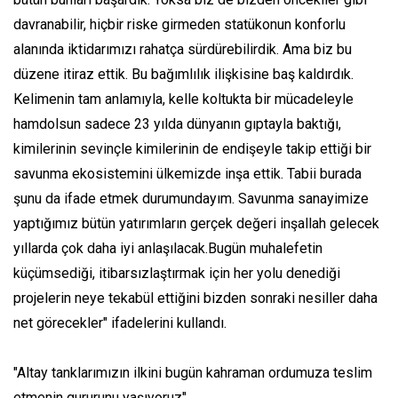
davranabilir, hiçbir riske girmeden statükonun konforlu
alanında iktidarımızı rahatça sürdürebilirdik. Ama biz bu
düzene itiraz ettik. Bu bağımlılık ilişkisine baş kaldırdık.
Kelimenin tam anlamıyla, kelle koltukta bir mücadeleyle
hamdolsun sadece 23 yılda dünyanın gıptayla baktığı,
kimilerinin sevinçle kimilerinin de endişeyle takip ettiği bir
savunma ekosistemini ülkemizde inşa ettik. Tabii burada
şunu da ifade etmek durumundayım. Savunma sanayimize
yaptığımız bütün yatırımların gerçek değeri inşallah gelecek
yıllarda çok daha iyi anlaşılacak.Bugün muhalefetin
küçümsediği, itibarsızlaştırmak için her yolu denediği
projelerin neye tekabül ettiğini bizden sonraki nesiller daha
net görecekler" ifadelerini kullandı.
"Altay tanklarımızın ilkini bugün kahraman ordumuza teslim
etmenin gururunu yaşıyoruz"