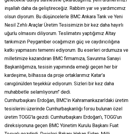
inşallah daha da geliştireceğiz. Rabbim yar ve yardımcımız
olsun diyorum. Bu düşüncelerle BMC Ankara Tank ve Yeni
Nesil Zırhlı Araçlar Üretim Tesisimizin bir kez daha hayırlı
uğurlu olmasını diliyorum. Teslimatını yaptığımız Altay
tankımızın Peygamber ocağımızın güç ve caydırıcılığına
katkı yapmasını temenni ediyorum. Bu eserleri ordumuza ve
milletimize kazandıran BMC firmamıza, Savunma Sanayi
Başkanlığımıza, tesisin yapımında emeği geçen her bir
kardeşime, bilhassa da proje ortaklarımız Katar'a
canıgönülden teşekkür ediyorum. Sizleri bir kez daha
muhabbetle selamlıyorum" dedi.
Cumhurbaşkanı Erdoğan, BMC'in Kahramankazan'daki üretim
tesislerini üzerinde Cumhurbaşkanlığı forsu bulunan özel
üretim TOGG'la gezdi. Cumhurbaşkanı Erdoğan'ı, TOGG'un
direksiyonuna geçen BMC Yönetim Kurulu Başkanı Fuat
Tosyalı gezdirdi. Dışişleri Bakanı Hakan Fidan, Milli