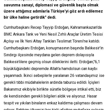
savunma sanayi, diplomasi ve güvenlik başta olmak
üzere attığımız adımlarla Türkiye'yi göz ardı edilemez
bir ülke haline getirdik" dedi.
Cumhurbaşkanı Recep Tayyip Erdoğan, Kahramankazan'da
BMC Ankara Tank ve Yeni Nesil Zırhlı Araçlar Üretim Tesisi
Açılışı ve İlk Yeni Altay Tankları Teslimat Töreni'ne katıldı.
Cumhurbaşkanı Erdoğan, konuşmasının başında Balıkesir'in
Sındırgı ilçesinde meydana gelen deprem dolayısıyla
Balıkesirlilere geçmiş olsun dileklerini iletti. Erdoğan,"6,1
büyüklüğündeki depremde Allah'a hamdolsun can kaybı
yaşanmadı. İkinci sebeplerle yaralanan 26 vatandaşımız ise
gerekli tıbbi müdahalelerin ardında taburcu edildi. İçişleri
Bakanımız ekibiyle birlikte süratle bölgeye intikal etti, biz
de kendisinden gerekli bilgileri aldık ve alıyoruz. Hasar
tespit ve yıkılan binaların enkaz kaldırma çalışması devam
ediyor. Rabbim ülkemizi her türlü afetten muhafaza eylesin