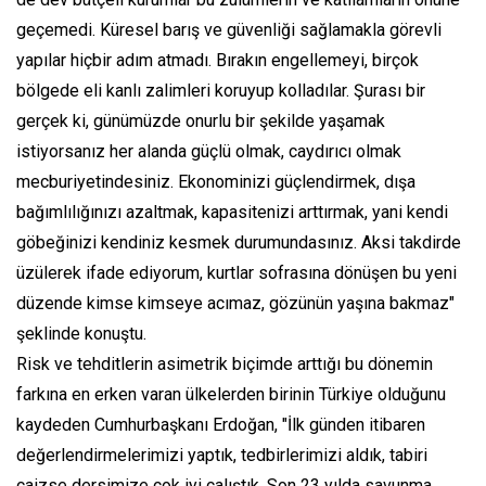
geçemedi. Küresel barış ve güvenliği sağlamakla görevli
yapılar hiçbir adım atmadı. Bırakın engellemeyi, birçok
bölgede eli kanlı zalimleri koruyup kolladılar. Şurası bir
gerçek ki, günümüzde onurlu bir şekilde yaşamak
istiyorsanız her alanda güçlü olmak, caydırıcı olmak
mecburiyetindesiniz. Ekonominizi güçlendirmek, dışa
bağımlılığınızı azaltmak, kapasitenizi arttırmak, yani kendi
göbeğinizi kendiniz kesmek durumundasınız. Aksi takdirde
üzülerek ifade ediyorum, kurtlar sofrasına dönüşen bu yeni
düzende kimse kimseye acımaz, gözünün yaşına bakmaz"
şeklinde konuştu.
Risk ve tehditlerin asimetrik biçimde arttığı bu dönemin
farkına en erken varan ülkelerden birinin Türkiye olduğunu
kaydeden Cumhurbaşkanı Erdoğan, "İlk günden itibaren
değerlendirmelerimizi yaptık, tedbirlerimizi aldık, tabiri
caizse dersimize çok iyi çalıştık. Son 23 yılda savunma