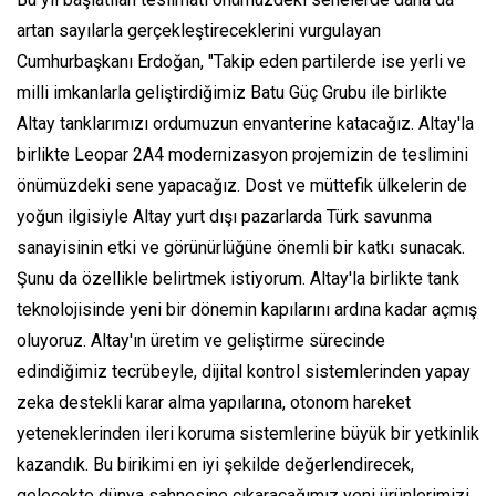
artan sayılarla gerçekleştireceklerini vurgulayan
Cumhurbaşkanı Erdoğan, "Takip eden partilerde ise yerli ve
milli imkanlarla geliştirdiğimiz Batu Güç Grubu ile birlikte
Altay tanklarımızı ordumuzun envanterine katacağız. Altay'la
birlikte Leopar 2A4 modernizasyon projemizin de teslimini
önümüzdeki sene yapacağız. Dost ve müttefik ülkelerin de
yoğun ilgisiyle Altay yurt dışı pazarlarda Türk savunma
sanayisinin etki ve görünürlüğüne önemli bir katkı sunacak.
Şunu da özellikle belirtmek istiyorum. Altay'la birlikte tank
teknolojisinde yeni bir dönemin kapılarını ardına kadar açmış
oluyoruz. Altay'ın üretim ve geliştirme sürecinde
edindiğimiz tecrübeyle, dijital kontrol sistemlerinden yapay
zeka destekli karar alma yapılarına, otonom hareket
yeteneklerinden ileri koruma sistemlerine büyük bir yetkinlik
kazandık. Bu birikimi en iyi şekilde değerlendirecek,
gelecekte dünya sahnesine çıkaracağımız yeni ürünlerimizi