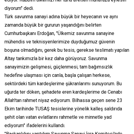
diyorum" dedi.
Türk savunma sanayi adına büyük bir heyecanın ve aynı
zamanda büyük bir gururun yaşandığını belirten
Cumhurbaşkanı Erdoğan, "Ülkemiz savunma sanayine
mühendis ve teknisyenlerimize duyduğumuz güvenin
boşuna olmadığını, gerek bu tesis, gerekse teslimatı yapılan
Altay tankımızla bir kez daha görüyoruz. Savunma
sanayimizin gelişmesi, güçlenmesi, tam bağımsızlık
hedefine ulaşması için canla, başla çalışan herkese,
sektördeki tüm kardeşlerime şükranlarımı sunuyorum. Bu
uğurda ter döken, şehadete eren kardeşlerime de Cenabı
Allah'tan rahmet niyaz ediyorum. Bilhassa geçen sene 23
Ekim tarihinde TUSAŞ tesislerine yönelik kalleş saldırıda
şehit olan vatan evlatlarını rahmetle ve minnetle yad
ediyorum" ifadelerini kullandı.
"Başkanlığını yaptığım Savunma Sanayi İcra Komitesi'nde