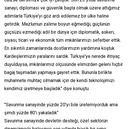
sanayi, diplomasi ve güvenlik başta olmak üzere attığımız
adımlarla Türkiye'yi göz ardı edilemez bir ülke haline
getirdik. Mazlumun zalime boyun eğmediği, güçlünün
güçsüzü ezmediği adil bir dünya için diplomatik, askeri,
siyasi, ticari ve ekonomik tüm imkânlarımızı seferber ettik.
En sıkıntılı zamanlarında dostlarımızın yardımına koştuk.
Kardeşlerimizin yaralarını sardık. Türkiye'ye nerede ihtiyaç
duyulduysa, imkânlarımız ölçüsünde elimizden geleni hiçbir
bagaj taşımadan yapmaya gayret ettik. Bununla birlikte
muhannete muhtaç olmamak için de kendi teknolojimizi
kendimiz üretmeye başladık" diye konuştu.
"Savunma sanayinde yüzde 20'yi bile üretemiyorduk ama
şimdi yüzde 80'i yakaladık"
Savunma sanayinde devletin desteği, özel sektörün
dinamizmiyle birleşince son yıllarda büyük bir ivme