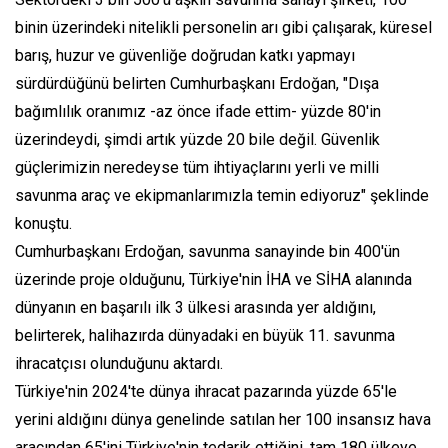
binin üzerindeki nitelikli personelin arı gibi çalışarak, küresel
barış, huzur ve güvenliğe doğrudan katkı yapmayı
sürdürdüğünü belirten Cumhurbaşkanı Erdoğan, "Dışa
bağımlılık oranımız -az önce ifade ettim- yüzde 80'in
üzerindeydi, şimdi artık yüzde 20 bile değil. Güvenlik
güçlerimizin neredeyse tüm ihtiyaçlarını yerli ve milli
savunma araç ve ekipmanlarımızla temin ediyoruz" şeklinde
konuştu.
Cumhurbaşkanı Erdoğan, savunma sanayinde bin 400'ün
üzerinde proje olduğunu, Türkiye'nin İHA ve SİHA alanında
dünyanın en başarılı ilk 3 ülkesi arasında yer aldığını,
belirterek, halihazırda dünyadaki en büyük 11. savunma
ihracatçısı olunduğunu aktardı.
Türkiye'nin 2024'te dünya ihracat pazarında yüzde 65'le
yerini aldığını dünya genelinde satılan her 100 insansız hava
aracından 65'ini Türkiye'nin tedarik ettiğini, tam 180 ülkeye