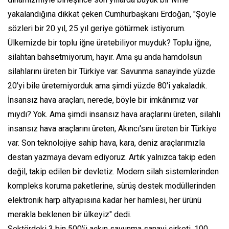
yakalandığına dikkat çeken Cumhurbaşkanı Erdoğan, "Şöyle
sözleri bir 20 yıl, 25 yıl geriye götürmek istiyorum.
Ülkemizde bir toplu iğne üretebiliyor muyduk? Toplu iğne,
silahtan bahsetmiyorum, hayır. Ama şu anda hamdolsun
silahlarını üreten bir Türkiye var. Savunma sanayinde yüzde
20'yi bile üretemiyorduk ama şimdi yüzde 80'i yakaladık.
İnsansız hava araçları, nerede, böyle bir imkânımız var
mıydı? Yok. Ama şimdi insansız hava araçlarını üreten, silahlı
insansız hava araçlarını üreten, Akıncı'sını üreten bir Türkiye
var. Son teknolojiye sahip hava, kara, deniz araçlarımızla
destan yazmaya devam ediyoruz. Artık yalnızca takip eden
değil, takip edilen bir devletiz. Modern silah sistemlerinden
kompleks koruma paketlerine, sürüş destek modüllerinden
elektronik harp altyapısına kadar her hamlesi, her ürünü
merakla beklenen bir ülkeyiz" dedi.
Sektördeki 3 bin 500'ü aşkın savunma sanayi şirketi, 100