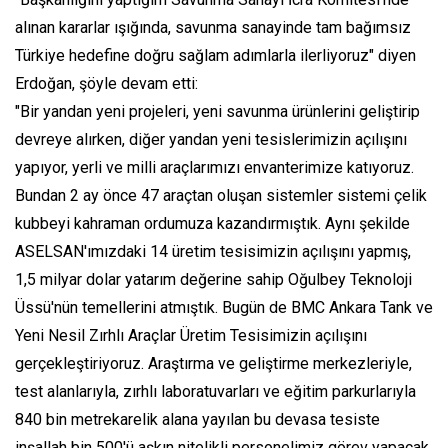
alınan kararlar ışığında, savunma sanayinde tam bağımsız
Türkiye hedefine doğru sağlam adımlarla ilerliyoruz" diyen
Erdoğan, şöyle devam etti:
"Bir yandan yeni projeleri, yeni savunma ürünlerini geliştirip
devreye alırken, diğer yandan yeni tesislerimizin açılışını
yapıyor, yerli ve milli araçlarımızı envanterimize katıyoruz.
Bundan 2 ay önce 47 araçtan oluşan sistemler sistemi çelik
kubbeyi kahraman ordumuza kazandırmıştık. Aynı şekilde
ASELSAN'ımızdaki 14 üretim tesisimizin açılışını yapmış,
1,5 milyar dolar yatarım değerine sahip Oğulbey Teknoloji
Üssü'nün temellerini atmıştık. Bugün de BMC Ankara Tank ve
Yeni Nesil Zırhlı Araçlar Üretim Tesisimizin açılışını
gerçekleştiriyoruz. Araştırma ve geliştirme merkezleriyle,
test alanlarıyla, zırhlı laboratuvarları ve eğitim parkurlarıyla
840 bin metrekarelik alana yayılan bu devasa tesiste
inşallah bin 500'ü aşkın nitelikli personelimiz görev yapacak.