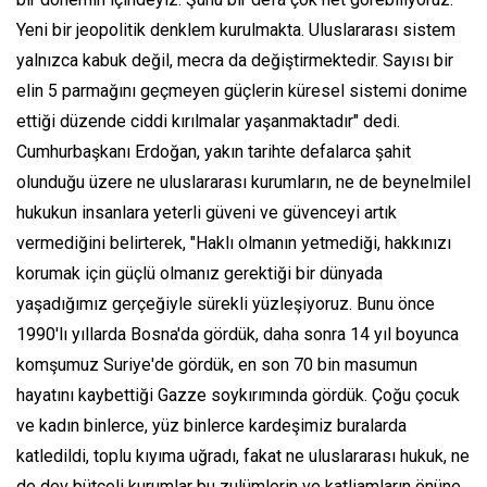
Yeni bir jeopolitik denklem kurulmakta. Uluslararası sistem
yalnızca kabuk değil, mecra da değiştirmektedir. Sayısı bir
elin 5 parmağını geçmeyen güçlerin küresel sistemi donime
ettiği düzende ciddi kırılmalar yaşanmaktadır" dedi.
Cumhurbaşkanı Erdoğan, yakın tarihte defalarca şahit
olunduğu üzere ne uluslararası kurumların, ne de beynelmilel
hukukun insanlara yeterli güveni ve güvenceyi artık
vermediğini belirterek, "Haklı olmanın yetmediği, hakkınızı
korumak için güçlü olmanız gerektiği bir dünyada
yaşadığımız gerçeğiyle sürekli yüzleşiyoruz. Bunu önce
1990'lı yıllarda Bosna'da gördük, daha sonra 14 yıl boyunca
komşumuz Suriye'de gördük, en son 70 bin masumun
hayatını kaybettiği Gazze soykırımında gördük. Çoğu çocuk
ve kadın binlerce, yüz binlerce kardeşimiz buralarda
katledildi, toplu kıyıma uğradı, fakat ne uluslararası hukuk, ne
de dev bütçeli kurumlar bu zulümlerin ve katliamların önüne