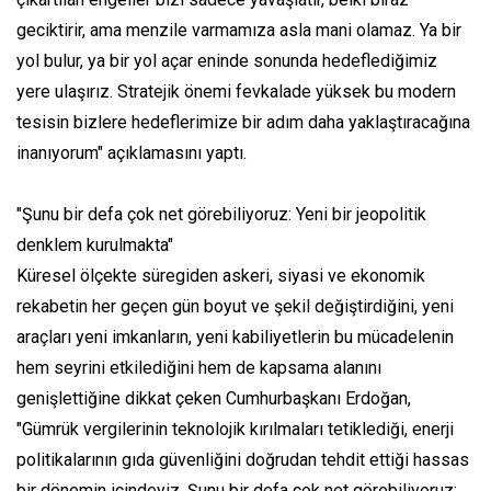
geciktirir, ama menzile varmamıza asla mani olamaz. Ya bir
yol bulur, ya bir yol açar eninde sonunda hedeflediğimiz
yere ulaşırız. Stratejik önemi fevkalade yüksek bu modern
tesisin bizlere hedeflerimize bir adım daha yaklaştıracağına
inanıyorum" açıklamasını yaptı.
"Şunu bir defa çok net görebiliyoruz: Yeni bir jeopolitik
denklem kurulmakta"
Küresel ölçekte süregiden askeri, siyasi ve ekonomik
rekabetin her geçen gün boyut ve şekil değiştirdiğini, yeni
araçları yeni imkanların, yeni kabiliyetlerin bu mücadelenin
hem seyrini etkilediğini hem de kapsama alanını
genişlettiğine dikkat çeken Cumhurbaşkanı Erdoğan,
"Gümrük vergilerinin teknolojik kırılmaları tetiklediği, enerji
politikalarının gıda güvenliğini doğrudan tehdit ettiği hassas
bir dönemin içindeyiz. Şunu bir defa çok net görebiliyoruz: