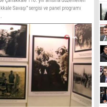
de Çanakkale 110. yılı anısına düzenlenen
kkale Savaşı" sergisi ve panel programı
.