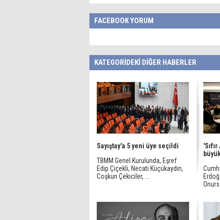
FACEBOOK YORUM
KATEGORİDEKİ DİĞER HABERLER
Sayıştay'a 5 yeni üye seçildi
'Sıfır
büyük
TBMM Genel Kurulunda, Eşref
Edip Çiçekli, Necati Küçükaydın,
Cumhu
Coşkun Çekiciler, ...
Erdoğa
Onursa