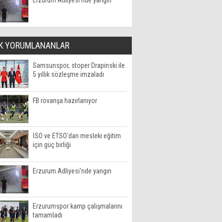
Erzurum Adliyesi'nde yangın
K YORUMLANANLAR
Samsunspor, stoper Drapinski ile
5 yıllık sözleşme imzaladı
FB rövanşa hazırlanıyor
İSO ve ETSO'dan mesleki eğitim
için güç birliği
Erzurum Adliyesi'nde yangın
Erzurumspor kamp çalışmalarını
tamamladı