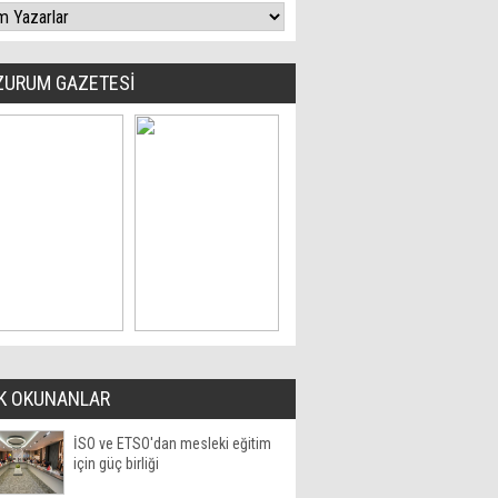
ZURUM GAZETESİ
K OKUNANLAR
İSO ve ETSO'dan mesleki eğitim
için güç birliği