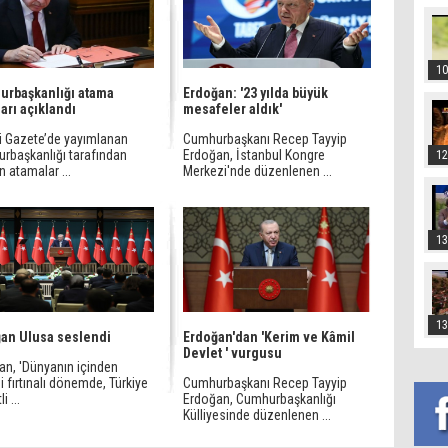
10
rbaşkanlığı atama
Erdoğan: '23 yılda büyük
ları açıklandı
mesafeler aldık'
 Gazete’de yayımlanan
Cumhurbaşkanı Recep Tayyip
rbaşkanlığı tarafından
Erdoğan, İstanbul Kongre
12
n atamalar ...
Merkezi'nde düzenlenen ...
13
13
an Ulusa seslendi
Erdoğan'dan 'Kerim ve Kâmil
Devlet ' vurgusu
an, 'Dünyanın içinden
i fırtınalı dönemde, Türkiye
Cumhurbaşkanı Recep Tayyip
i ...
Erdoğan, Cumhurbaşkanlığı
Külliyesinde düzenlenen ...