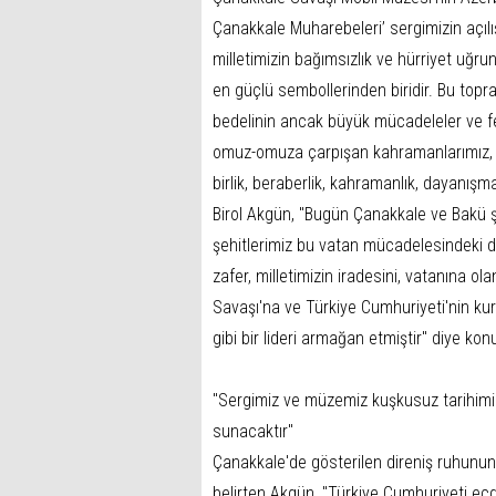
Çanakkale Muharebeleri’ sergimizin açıl
milletimizin bağımsızlık ve hürriyet uğr
en güçlü sembollerinden biridir. Bu toprak
bedelinin ancak büyük mücadeleler ve fe
omuz-omuza çarpışan kahramanlarımız, ba
birlik, beraberlik, kahramanlık, dayanışma
Birol Akgün, "Bugün Çanakkale ve Bakü 
şehitlerimiz bu vatan mücadelesindeki d
zafer, milletimizin iradesini, vatanına ol
Savaşı'na ve Türkiye Cumhuriyeti'nin ku
gibi bir lideri armağan etmiştir" diye kon
"Sergimiz ve müzemiz kuşkusuz tarihimiz
sunacaktır"
Çanakkale'de gösterilen direniş ruhunun
belirten Akgün, "Türkiye Cumhuriyeti ec