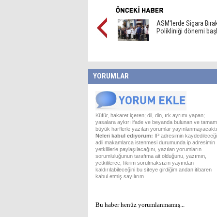
ASM'lerde Sigara Bır
Polikliniği dönemi baş
YORUMLAR
Küfür, hakaret içeren; dil, din, ırk ayrımı yapan;
yasalara aykırı ifade ve beyanda bulunan ve tamam
büyük harflerle yazılan yorumlar yayınlanmayacaktı
Neleri kabul ediyorum:
IP adresimin kaydedileceği
adli makamlarca istenmesi durumunda ip adresimin
yetkililerle paylaşılacağını, yazılan yorumların
sorumluluğunun tarafıma ait olduğunu, yazımın,
yetkililerce, fikrim sorulmaksızın yayından
kaldırılabileceğini bu siteye girdiğim andan itibaren
kabul etmiş sayılırım.
Bu haber henüz yorumlanmamış...