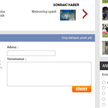
akma
Meteoroloji uyardı
ladı
Onay bekleyen yorum yok.
ı
r.
AN
ni,
Erzu