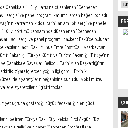
’de Çanakkale 110. yılı anısına düzenlenen "Cepheden
ı" sergisi ve panel programı katılımcılardan beğeni topladı.
ER
ı’nın kahramanlık dolu tarihi, anlamlı bir sergi ve panelle
nın 110. yıldönümü kapsamında düzenlenen "Cepheden
şları" adlı sergi ve panel programı, başkent Bakü’de bulunan
de kapılarını açtı. Bakü Yunus Emre Enstitüsü, Azerbaycan
ltür Bakanlığı, Türkiye Kültür ve Turizm Bakanlığı, Türkiye’nin
 ve Çanakkale Savaşları Gelibolu Tarihi Alan Başkanlığı’nın
etkinlik, ziyaretçilerden yoğun ilgi gördü. Etkinlik
üzesi de ziyaretçilerin beğenisine sunuldu. Mobil müze,
lerle ziyaretçilerin ilgisini topladı.
ÇO
hürriyet uğruna gösterdiği büyük fedakarlığın en güçlü
larını belirten Türkiye Bakü Büyükelçisi Birol Akgün, "Biz
aycan'a gelişi ve nihayet ‘Cepheden Fotoğraflarla