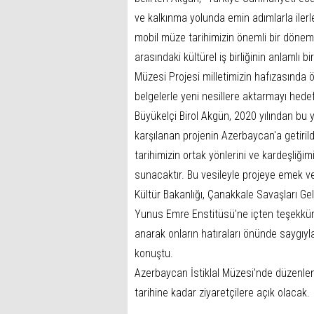
ve kalkınma yolunda emin adımlarla ilerl
mobil müze tarihimizin önemli bir dönem
arasındaki kültürel iş birliğinin anlamlı 
Müzesi Projesi milletimizin hafızasında ö
belgelerle yeni nesillere aktarmayı hedef
Büyükelçi Birol Akgün, 2020 yılından bu 
karşılanan projenin Azerbaycan'a getir
tarihimizin ortak yönlerini ve kardeşliği
sunacaktır. Bu vesileyle projeye emek v
Kültür Bakanlığı, Çanakkale Savaşları Ge
Yunus Emre Enstitüsü'ne içten teşekkürl
anarak onların hatıraları önünde saygıyl
konuştu.
Azerbaycan İstiklal Müzesi’nde düzenle
tarihine kadar ziyaretçilere açık olacak.