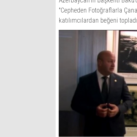
Azerbaycan’ın başkenti Bakü’
"Cepheden Fotoğraflarla Çana
katılımcılardan beğeni topladı