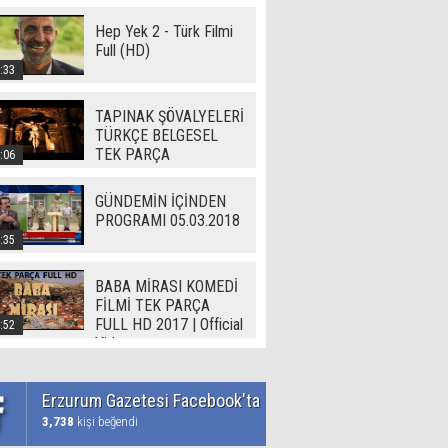
Hep Yek 2 - Türk Filmi
Full (HD)
:33
TAPINAK ŞÖVALYELERİ
TÜRKÇE BELGESEL
TEK PARÇA
:06
GÜNDEMİN İÇİNDEN
PROGRAMI 05.03.2018
:35
BABA MİRASI KOMEDİ
FİLMİ TEK PARÇA
FULL HD 2017 | Official
:52
Video
Erzurum Gazetesi Facebook'ta
3,738
kişi beğendi