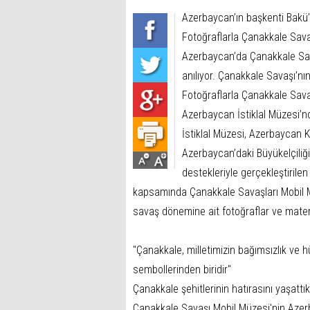
Azerbaycan’ın başkenti Bakü
Fotoğraflarla Çanakkale Savaş
Azerbaycan’da Çanakkale Savaş
anılıyor. Çanakkale Savaşı’
Fotoğraflarla Çanakkale Sava
Azerbaycan İstiklal Müzesi’n
İstiklal Müzesi, Azerbaycan Kü
Azerbaycan’daki Büyükelçiliği
destekleriyle gerçekleştirilen 
kapsamında Çanakkale Savaşları Mobil M
savaş dönemine ait fotoğraflar ve materyal
"Çanakkale, milletimizin bağımsızlık ve 
sembollerinden biridir"
Çanakkale şehitlerinin hatırasını yaşattık
Çanakkale Savaşı Mobil Müzesi'nin Azerb