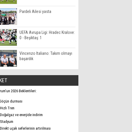
Pardeli Ailesi yasta
UEFA Avrupa Ligi: Hradec Kralove:
0 - Beşiktaş: 1
Vincenzo Italiano: Takım olmayı
başardık
KET
rum’un 2026 Beklentileri:
Göçün durması
Hızlı Tren
Doğalgaz ve enerjide indirim
Stadyum
Direkt uçak seferlerinin artırılması