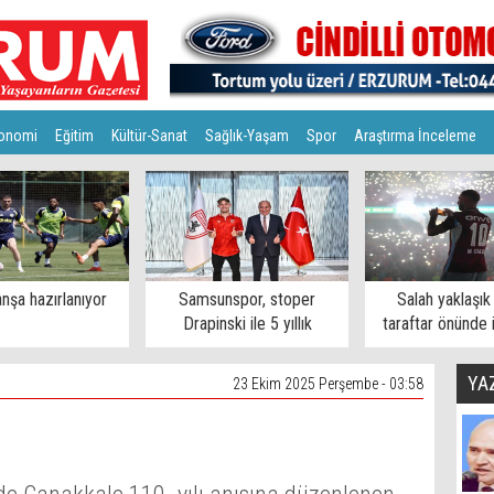
onomi
Eğitim
Kültür-Sanat
Sağlık-Yaşam
Spor
Araştırma İnceleme
nşa hazırlanıyor
Samsunspor, stoper
Salah yaklaşık
Drapinski ile 5 yıllık
taraftar önünde 
sözleşme imzaladı
YA
23 Ekim 2025 Perşembe - 03:58