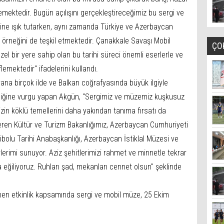
emektedir. Bugün açılışını gerçekleştireceğimiz bu sergi ve
ine ışık tutarken, aynı zamanda Türkiye ve Azerbaycan
bir örneğini de teşkil etmektedir. Çanakkale Savaşı Mobil
ÇO
zel bir yere sahip olan bu tarihi süreci önemli eserlerle ve
lemektedir" ifadelerini kullandı.
yana birçok ilde ve Balkan coğrafyasında büyük ilgiyle
ildiğine vurgu yapan Akgün, "Sergimiz ve müzemiz kuşkusuz
mizin köklü temellerini daha yakından tanıma fırsatı da
eren Kültür ve Turizm Bakanlığımız, Azerbaycan Cumhuriyeti
libolu Tarihi Anabaşkanlığı, Azerbaycan İstiklal Müzesi ve
erimi sunuyor. Aziz şehitlerimizi rahmet ve minnetle tekrar
a eğiliyoruz. Ruhları şad, mekanları cennet olsun" şeklinde
nen etkinlik kapsamında sergi ve mobil müze, 25 Ekim