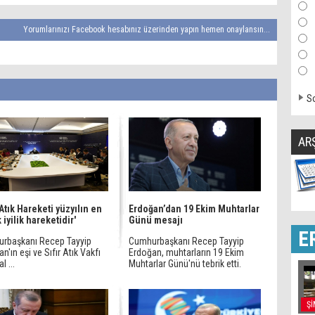
Yorumlarınızı Facebook hesabınız üzerinden yapın hemen onaylansın...
So
AR
 Atık Hareketi yüzyılın en
Erdoğan’dan 19 Ekim Muhtarlar
 iyilik hareketidir'
Günü mesajı
E
rbaşkanı Recep Tayyip
Cumhurbaşkanı Recep Tayyip
n'ın eşi ve Sıfır Atık Vakfı
Erdoğan, muhtarların 19 Ekim
l ...
Muhtarlar Günü'nü tebrik etti.
Şİ