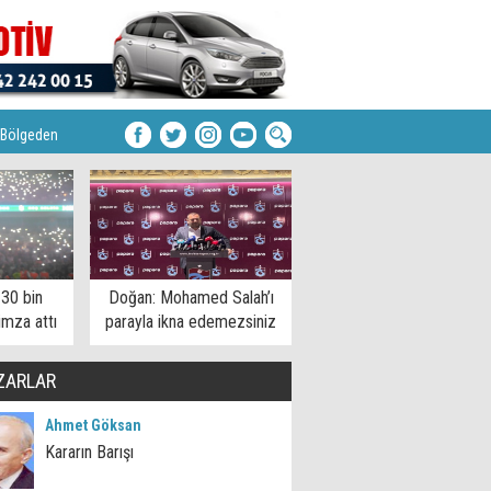
Bölgeden
 30 bin
Doğan: Mohamed Salah’ı
imza attı
parayla ikna edemezsiniz
ZARLAR
Ahmet Göksan
Kararın Barışı