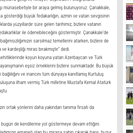
ışı münasebetiyle bir araya gelmiş bulunuyoruz. Çanakkale,
una gösterdiği büyük fedakarlığın, azmin ve vatan sevgisinin
larda yüzyıllardır süre gelen tarihimiz, bizlere vatanın
dakarlıklar ile ödenebileceğini göstermiştir. Çanakkale'de
ğımsızlığımızın sarsılmaz temellerini atarken, bizlere de
 ve kardeşliği miras bırakmıştır" dedi.
şehitliklerinde koyun koyuna yatan Azerbaycan ve Türk
ayanışmanın eşsiz örneklerini bizlere sunmaktadır. Bu büyük
an bağlılığını ve inancını tüm dünyaya kanıtlamış Kurtuluş
ruluşuna ilham vermiş Türk milletine Mustafa Kemal Atatürk
uştu.
in ortak yönlerini daha yakından tanıma fırsatı da
 bugün de kendilerine yol göstermeye devam ettiğini
dadımızın emaneti olan bu mirasa sahip çıkarak barış, huzur