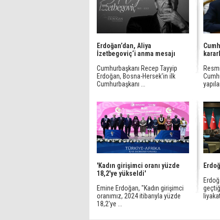
Erdoğan’dan, Aliya
Cumhu
İzetbegoviç‘i anma mesajı
karar
Cumhurbaşkanı Recep Tayyip
Resmi
Erdoğan, Bosna-Hersek'in ilk
Cumhu
Cumhurbaşkanı ...
yapıla
'Kadın girişimci oranı yüzde
Erdoğ
18,2'ye yükseldi'
Erdoğ
Emine Erdoğan, "Kadın girişimci
geçtiğ
oranımız, 2024 itibarıyla yüzde
liyakatl
18,2'ye ...