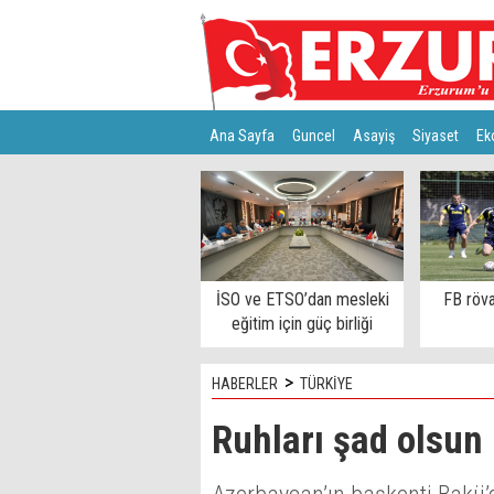
Ana Sayfa
Guncel
Asayiş
Siyaset
Ek
Türkiye
Teknoloji
İSO ve ETSO’dan mesleki
FB röva
eğitim için güç birliği
>
HABERLER
TÜRKİYE
Ruhları şad olsun