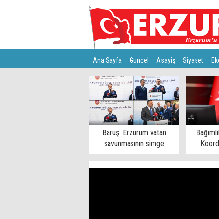
Ana Sayfa
Guncel
Asayiş
Siyaset
Ek
Türkiye
Teknoloji
Baruş: Erzurum vatan
Bağımlı
savunmasının simge
Koord
şehirlerinden