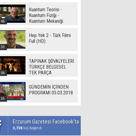
Kuantum Teorisi -
Kuantum Fiziği -
Kuantum Mekaniği
:46
Hep Yek 2 - Türk Filmi
Full (HD)
:33
TAPINAK ŞÖVALYELERİ
TÜRKÇE BELGESEL
TEK PARÇA
:06
GÜNDEMİN İÇİNDEN
PROGRAMI 05.03.2018
:35
Erzurum Gazetesi Facebook'ta
3,738
kişi beğendi