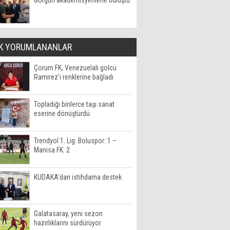
Görgün akademisyenlerle buluştu
K YORUMLANANLAR
Çorum FK, Venezuelalı golcü
Ramirez'i renklerine bağladı
Topladığı binlerce taşı sanat
eserine dönüştürdü
Trendyol 1. Lig: Boluspor: 1 –
Manisa FK: 2
KUDAKA'dan istihdama destek
Galatasaray, yeni sezon
hazırlıklarını sürdürüyor