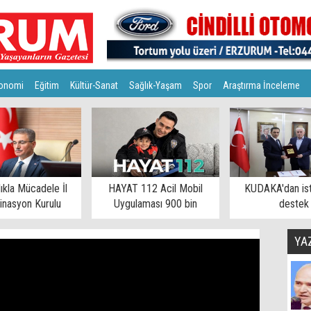
onomi
Eğitim
Kültür-Sanat
Sağlık-Yaşam
Spor
Araştırma İnceleme
lıkla Mücadele İl
HAYAT 112 Acil Mobil
KUDAKA'dan is
inasyon Kurulu
Uygulaması 900 bin
destek
toplandı
eşiğinde
YA