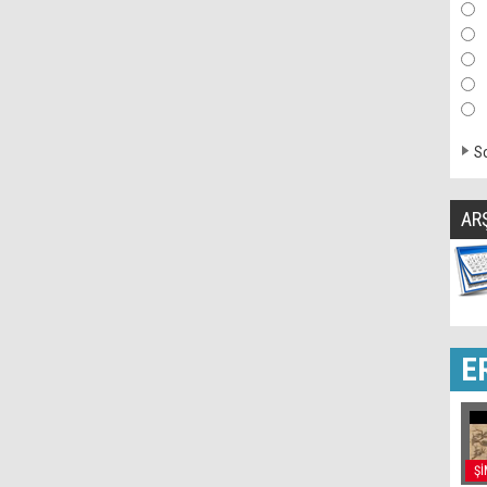
So
AR
E
Şİ