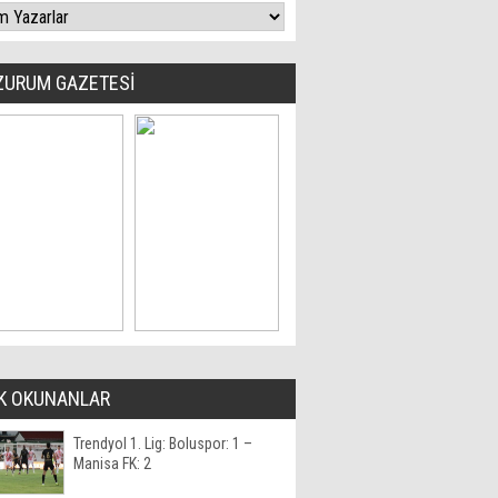
ZURUM GAZETESİ
K OKUNANLAR
Trendyol 1. Lig: Boluspor: 1 –
Manisa FK: 2