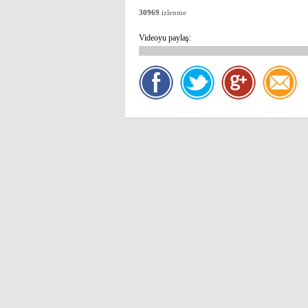
30969
izlenme
Videoyu paylaş: