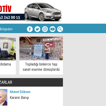
Bölgeden
tihdama
Topladığı binlerce taşı
sanat eserine dönüştürdü
ZARLAR
Ahmet Göksan
Kararın Barışı