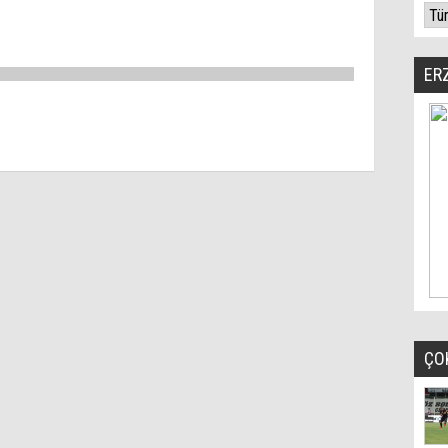
ER
ÇO