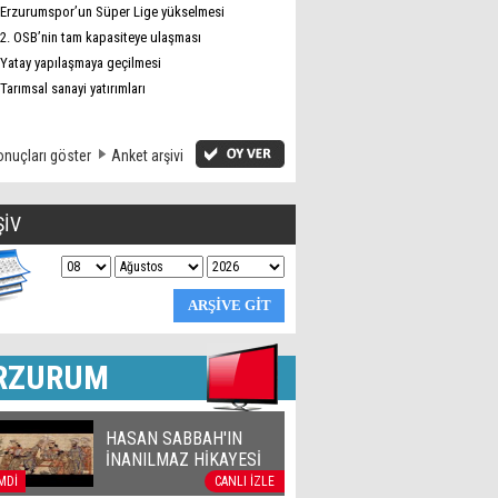
Erzurumspor’un Süper Lige yükselmesi
2. OSB’nin tam kapasiteye ulaşması
Yatay yapılaşmaya geçilmesi
Tarımsal sanayi yatırımları
nuçları göster
Anket arşivi
ŞİV
RZURUM
HASAN SABBAH'IN
İNANILMAZ HİKAYESİ
MDİ
CANLI İZLE