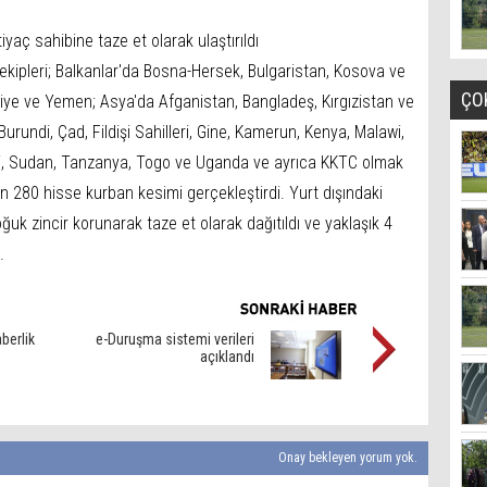
iyaç sahibine taze et olarak ulaştırıldı
ipleri; Balkanlar'da Bosna-Hersek, Bulgaristan, Kosova ve
ÇO
iye ve Yemen; Asya'da Afganistan, Bangladeş, Kırgızistan ve
Burundi, Çad, Fildişi Sahilleri, Gine, Kamerun, Kenya, Malawi,
ali, Sudan, Tanzanya, Togo ve Uganda ve ayrıca KKTC olmak
 280 hisse kurban kesimi gerçekleştirdi. Yurt dışındaki
ğuk zincir korunarak taze et olarak dağıtıldı ve yaklaşık 4
.
aberlik
e-Duruşma sistemi verileri
açıklandı
Onay bekleyen yorum yok.