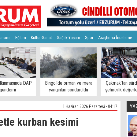
onomi
Eğitim
Kültür-Sanat
Sağlık-Yaşam
Spor
Araştırma İnceleme
alkınmasında DAP
Bingöl'de orman ve mera
Çakmak'tan sürdü
gündemi
yangınları söndürüldü
şehircilik değerl
YA
1 Haziran 2026 Pazartesi - 04:17
letle kurban kesimi