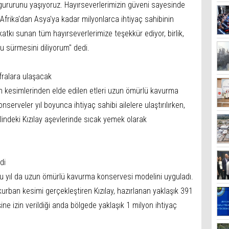
 gururunu yaşıyoruz. Hayırseverlerimizin güveni sayesinde
Afrika'dan Asya'ya kadar milyonlarca ihtiyaç sahibinin
 katkı sunan tüm hayırseverlerimize teşekkür ediyor, birlik,
u sürmesini diliyorum" dedi.
ofralara ulaşacak
ban kesimlerinden elde edilen etleri uzun ömürlü kavurma
nserveler yıl boyunca ihtiyaç sahibi ailelere ulaştırılırken,
lindeki Kızılay aşevlerinde sıcak yemek olarak
di
n bu yıl da uzun ömürlü kavurma konservesi modelini uyguladı.
kurban kesimi gerçekleştiren Kızılay, hazırlanan yaklaşık 391
ne izin verildiği anda bölgede yaklaşık 1 milyon ihtiyaç