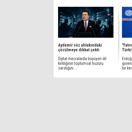
Aydemir söz ahlakındaki
'Yatı
çözülmeye dikkat çekti
Türki
Dijital mecralarda büyüyen dil
Erdoğ
kirliliğinin toplumsal huzuru
güven
sarstığını ...
bir ker