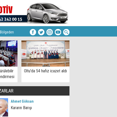
Bölgeden
rülebilir
Oltu'da 54 hafız icazet aldı
endirmesi
ZARLAR
Ahmet Göksan
Kararın Barışı