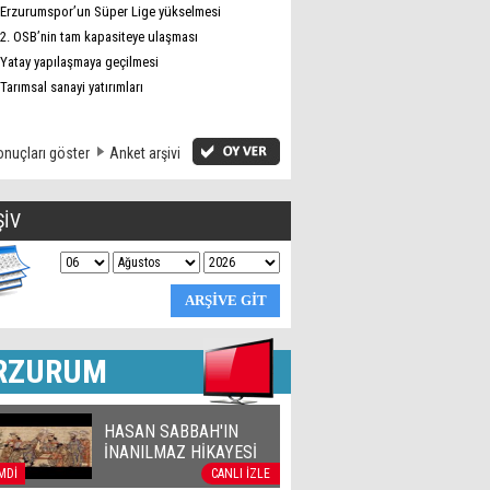
Erzurumspor’un Süper Lige yükselmesi
2. OSB’nin tam kapasiteye ulaşması
Yatay yapılaşmaya geçilmesi
Tarımsal sanayi yatırımları
nuçları göster
Anket arşivi
ŞİV
RZURUM
HASAN SABBAH'IN
İNANILMAZ HİKAYESİ
MDİ
CANLI İZLE