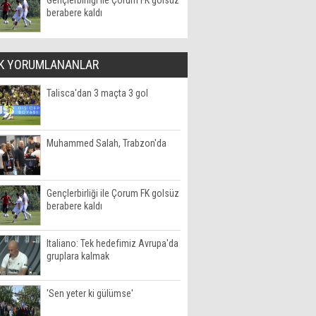
Gençlerbirliği ile Çorum FK golsüz
berabere kaldı
K YORUMLANANLAR
Talisca'dan 3 maçta 3 gol
Muhammed Salah, Trabzon'da
Gençlerbirliği ile Çorum FK golsüz
berabere kaldı
Italiano: Tek hedefimiz Avrupa'da
gruplara kalmak
'Sen yeter ki gülümse'