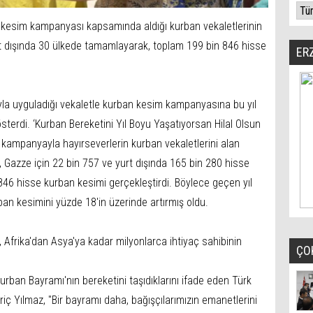
an kesim kampanyası kapsamında aldığı kurban vekaletlerinin
urt dışında 30 ülkede tamamlayarak, toplam 199 bin 846 hisse
ER
arıyla uyguladığı vekaletle kurban kesim kampanyasına bu yıl
österdi. ‘Kurban Bereketini Yıl Boyu Yaşatıyorsan Hilal Olsun
 kampanyayla hayırseverlerin kurban vekaletlerini alan
9, Gazze için 22 bin 757 ve yurt dışında 165 bin 280 hisse
46 hisse kurban kesimi gerçekleştirdi. Böylece geçen yıl
ban kesimini yüzde 18'in üzerinde artırmış oldu.
 Afrika'dan Asya'ya kadar milyonlarca ihtiyaç sahibinin
ÇO
urban Bayramı'nın bereketini taşıdıklarını ifade eden Türk
iç Yılmaz, "Bir bayramı daha, bağışçılarımızın emanetlerini