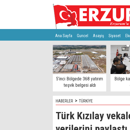
Ana Sayfa
Guncel
Asayiş
Siyaset
Ek
Türkiye
Teknoloji
5’inci Bölgede 368 yatırım
Bölge k
teşvik belgesi aldı
>
HABERLER
TÜRKİYE
Türk Kızılay veka
verilerini paylaştı