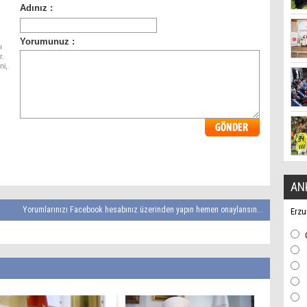
ı
r.
ni,
AN
Yorumlarınızı Facebook hesabınız üzerinden yapın hemen onaylansın...
Erzu