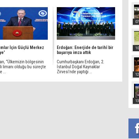
07
rımlar İçin Güçlü Merkez
Erdoğan: Enerjide de tarihî bir
10
ye'
başarıya imza attık
an, “Ülkemizin bölgesinin
Cumhurbaşkanı Erdoğan, 2.
li limanı olduğu bu süreçte
İstanbul Doğal Kaynaklar
e ...
Zirvesi’nde yaptığı ...
12
13