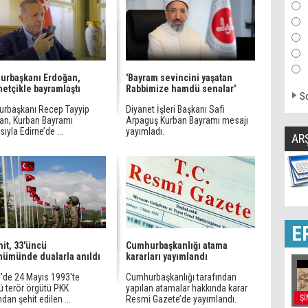
urbaşkanı Erdoğan,
'Bayram sevincini yaşatan
tçikle bayramlaştı
Rabbimize hamdü senalar'
So
rbaşkanı Recep Tayyip
Diyanet İşleri Başkanı Safi
an, Kurban Bayramı
Arpaguş Kurban Bayramı mesajı
sıyla Edirne’de ...
yayımladı.
AR
E
hit, 33'üncü
Cumhurbaşkanlığı atama
nümünde dualarla anıldı
kararları yayımlandı
l'de 24 Mayıs 1993'te
Cumhurbaşkanlığı tarafından
ü terör örgütü PKK
yapılan atamalar hakkında karar
Şİ
ndan şehit edilen ...
Resmi Gazete’de yayımlandı.