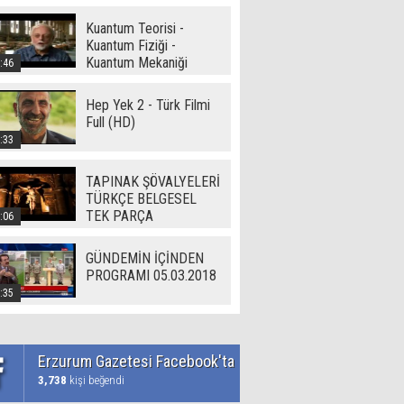
Kuantum Teorisi -
Kuantum Fiziği -
Kuantum Mekaniği
:46
Hep Yek 2 - Türk Filmi
Full (HD)
:33
TAPINAK ŞÖVALYELERİ
TÜRKÇE BELGESEL
TEK PARÇA
:06
GÜNDEMİN İÇİNDEN
PROGRAMI 05.03.2018
:35
Erzurum Gazetesi Facebook'ta
3,738
kişi beğendi