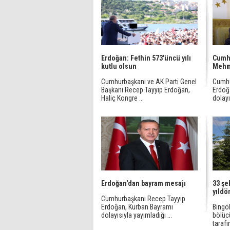
Erdoğan: Fethin 573'üncü yılı
Cumh
kutlu olsun
Mehme
Cumhurbaşkanı ve AK Parti Genel
Cumhu
Başkanı Recep Tayyip Erdoğan,
Erdoğ
Haliç Kongre ...
dolayı
Erdoğan'dan bayram mesajı
33 şe
yıldö
Cumhurbaşkanı Recep Tayyip
Erdoğan, Kurban Bayramı
Bingö
dolayısıyla yayımladığı ...
bölüc
tarafı