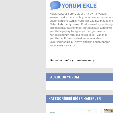
Küfür, hakaret içeren; dil, din, ırk ayrımı yapan;
yasalara aykırı ifade ve beyanda bulunan ve tamam
büyük harflerle yazılan yorumlar yayınlanmayacaktı
Neleri kabul ediyorum:
IP adresimin kaydedileceği
adli makamlarca istenmesi durumunda ip adresimin
yetkililerle paylaşılacağını, yazılan yorumların
sorumluluğunun tarafıma ait olduğunu, yazımın,
yetkililerce, fikrim sorulmaksızın yayından
kaldırılabileceğini bu siteye girdiğim andan itibaren
kabul etmiş sayılırım.
Bu haber henüz yorumlanmamış...
FACEBOOK YORUM
KATEGORİDEKİ DİĞER HABERLER