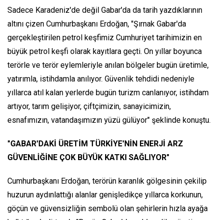
Sadece Karadeniz'de değil Gabar'da da tarih yazdıklarının
altını çizen Cumhurbaşkanı Erdoğan, "Şırnak Gabar'da
gerçekleştirilen petrol keşfimiz Cumhuriyet tarihimizin en
büyük petrol keşfi olarak kayıtlara geçti. On yıllar boyunca
terörle ve terör eylemleriyle anılan bölgeler bugün üretimle,
yatırımla, istihdamla anılıyor. Güvenlik tehdidi nedeniyle
yıllarca atıl kalan yerlerde bugün turizm canlanıyor, istihdam
artıyor, tarım gelişiyor, çiftçimizin, sanayicimizin,
esnafımızın, vatandaşımızın yüzü gülüyor" şeklinde konuştu.
"GABAR'DAKİ ÜRETİM TÜRKİYE'NİN ENERJİ ARZ
GÜVENLİĞİNE ÇOK BÜYÜK KATKI SAĞLIYOR"
Cumhurbaşkanı Erdoğan, terörün karanlık gölgesinin çekilip
huzurun aydınlattığı alanlar genişledikçe yıllarca korkunun,
göçün ve güvensizliğin sembolü olan şehirlerin hızla ayağa