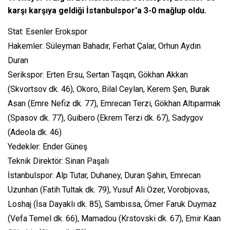
karşı karşıya geldiği İstanbulspor'a 3-0 mağlup oldu.
Stat: Esenler Erokspor
Hakemler: Süleyman Bahadır, Ferhat Çalar, Orhun Aydın
Duran
Serikspor: Erten Ersu, Sertan Taşqın, Gökhan Akkan
(Skvortsov dk. 46), Okoro, Bilal Ceylan, Kerem Şen, Burak
Asan (Emre Nefiz dk. 77), Emrecan Terzi, Gökhan Altıparmak
(Spasov dk. 77), Guibero (Ekrem Terzi dk. 67), Sadygov
(Adeola dk. 46)
Yedekler: Ender Güneş
Teknik Direktör: Sinan Paşalı
İstanbulspor: Alp Tutar, Duhaney, Duran Şahin, Emrecan
Uzunhan (Fatih Tultak dk. 79), Yusuf Ali Özer, Vorobjovas,
Loshaj (İsa Dayaklı dk. 85), Sambissa, Ömer Faruk Duymaz
(Vefa Temel dk. 66), Mamadou (Krstovski dk. 67), Emir Kaan