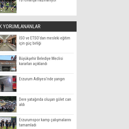
FB rövanşa hazırlanıyor
K YORUMLANANLAR
İSO ve ETSO'dan mesleki eğitim
için güç birliği
Büyükşehir Belediye Meclisi
kararları açıklandı
Erzurum Adliyesi'nde yangın
Dere yatağında oluşan gölet can
aldı
Erzurumspor kamp çalışmalarını
tamamladı