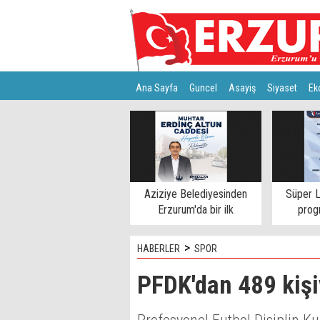
Ana Sayfa
Guncel
Asayiş
Siyaset
Ek
Türkiye
Teknoloji
Aziziye Belediyesinden
Süper L
Erzurum'da bir ilk
progr
>
HABERLER
SPOR
PFDK'dan 489 kişi