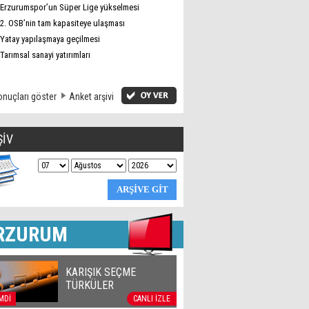
Erzurumspor’un Süper Lige yükselmesi
2. OSB’nin tam kapasiteye ulaşması
Yatay yapılaşmaya geçilmesi
Tarımsal sanayi yatırımları
nuçları göster
Anket arşivi
ŞİV
RZURUM
KARIŞIK SEÇME
TÜRKÜLER
MDİ
CANLI İZLE