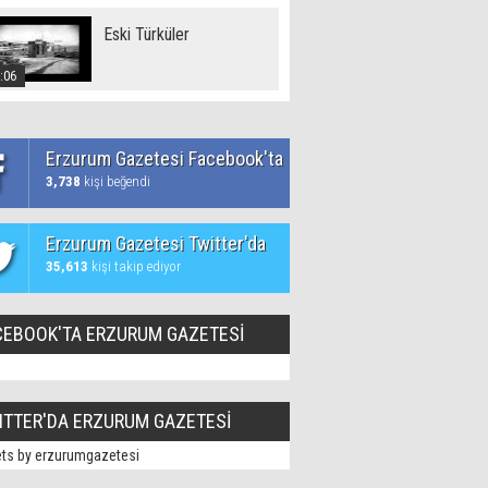
Eski Türküler
:06
Erzurum Gazetesi Facebook'ta
3,738
kişi beğendi
Erzurum Gazetesi Twitter'da
35,613
kişi takip ediyor
CEBOOK'TA ERZURUM GAZETESİ
ITTER'DA ERZURUM GAZETESİ
ts by erzurumgazetesi