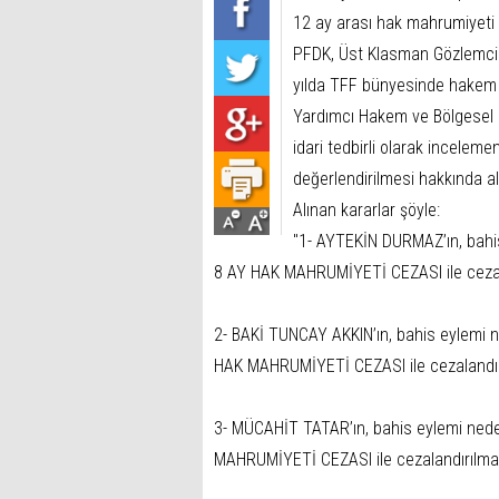
12 ay arası hak mahrumiyeti 
PFDK, Üst Klasman Gözlemcile
yılda TFF bünyesinde hakem o
Yardımcı Hakem ve Bölgesel G
idari tedbirli olarak incelem
değerlendirilmesi hakkında alı
Alınan kararlar şöyle:
"1- AYTEKİN DURMAZ’ın, bahi
8 AY HAK MAHRUMİYETİ CEZASI ile cezal
2- BAKİ TUNCAY AKKIN’ın, bahis eylemi 
HAK MAHRUMİYETİ CEZASI ile cezalandır
3- MÜCAHİT TATAR’ın, bahis eylemi nede
MAHRUMİYETİ CEZASI ile cezalandırılma