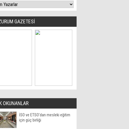
ZURUM GAZETESİ
K OKUNANLAR
İSO ve ETSO'dan mesleki eğitim
için güç birliği