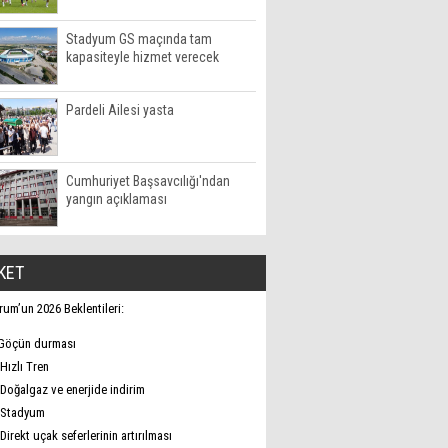
Stadyum GS maçında tam
kapasiteyle hizmet verecek
Pardeli Ailesi yasta
Cumhuriyet Başsavcılığı'ndan
yangın açıklaması
KET
rum’un 2026 Beklentileri:
Göçün durması
Hızlı Tren
Doğalgaz ve enerjide indirim
Stadyum
Direkt uçak seferlerinin artırılması