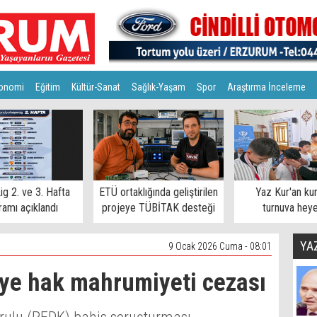
onomi
Eğitim
Kültür-Sanat
Sağlık-Yaşam
Spor
Araştırma İnceleme
ig 2. ve 3. Hafta
ETÜ ortaklığında geliştirilen
Yaz Kur'an ku
amı açıklandı
projeye TÜBİTAK desteği
turnuva hey
YA
9 Ocak 2026 Cuma - 08:01
ye hak mahrumiyeti cezası