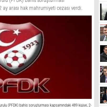
urulu (PFDK) bahis soruşturması
2 ay arası hak mahrumiyeti cezası verdi.
Kurulu (PFDK) bahis soruşturması kapsamındaki 489 kişiye, 2-