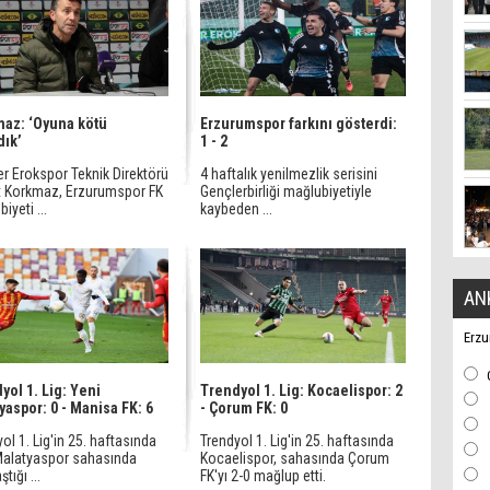
az: ‘Oyuna kötü
Erzurumspor farkını gösterdi:
dık’
1 - 2
er Erokspor Teknik Direktörü
4 haftalık yenilmezlik serisini
t Korkmaz, Erzurumspor FK
Gençlerbirliği mağlubiyetiyle
iyeti ...
kaybeden ...
AN
Erzu
yol 1. Lig: Yeni
Trendyol 1. Lig: Kocaelispor: 2
yaspor: 0 - Manisa FK: 6
- Çorum FK: 0
ol 1. Lig'in 25. haftasında
Trendyol 1. Lig'in 25. haftasında
Malatyaspor sahasında
Kocaelispor, sahasında Çorum
ştığı ...
FK'yı 2-0 mağlup etti.