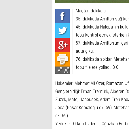
Maçtan dakikalar
35. dakikada Amilton sağ kan
45. dakikada Nalepa'nın kull
topu kontrol etmek isterken 
57. dakikada Amilton'un içeri
auta çıktı.
76. dakikada soldan Metehan'
topu filelere yolladı. 3-0
Hakemler: Mehmet Ali Özer, Ramazan Uf
Gençlerbirliği: Erhan Erentürk, Alperen
Zuzek, Matej Hanousek, Adem Eren Kabak
Joca (Ensar Kemaloğlu dk. 69), Meteha
dk. 69)
Yedekler: Orkun Özdemir, Oğuzhan Berbe