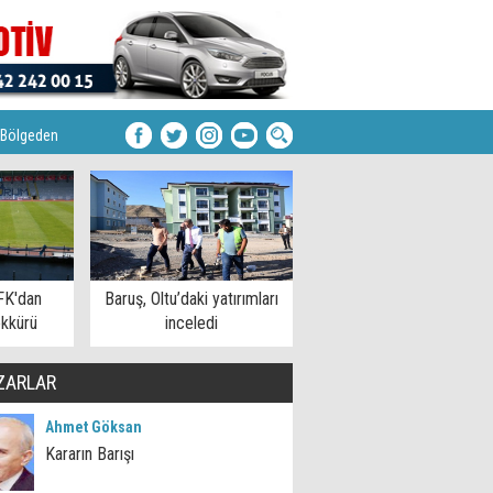
Bölgeden
FK'dan
Baruş, Oltu’daki yatırımları
kkürü
inceledi
ZARLAR
Ahmet Göksan
Kararın Barışı