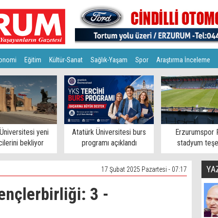
onomi
Eğitim
Kültür-Sanat
Sağlık-Yaşam
Spor
Araştırma İnceleme
Üniversitesi yeni
Atatürk Üniversitesi burs
Erzurumspor 
ilerini bekliyor
programı açıklandı
stadyum teşe
YA
17 Şubat 2025 Pazartesi - 07:17
nçlerbirliği: 3 -