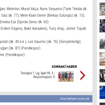
an, Welinton, Murat Akça, Nuno Sequeira (Tarık Tekdal dk.
 Saiz dk. 77), Mete Kaan Demir (Berkay Sülüngöz dk. 15),
Emeka Eze (Djorde Denic dk. 65)
, Erdem Özgenç, Bekir Karadeniz, Tunç Ataç, Jetmir Topalli
olat (dk. 45 k.k.), Leo Gaucho (dk. 76) (Gençlerbirliği)
 Doğan (dk. 87) (Pendikspor)
mir (Pendikspor)
Trendyol 1. Lig: Iğdır FK: 3 -
Keçiörengücü: 0
Onay bekleyen yorum yok.