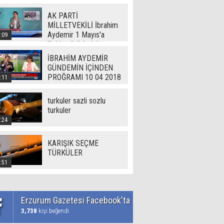
AK PARTİ
MİLLETVEKİLİ İbrahim
Aydemir 1 Mayıs'a
:09
ilişkin görüşlerini
Erzurum Gazetesi'ne
İBRAHİM AYDEMİR
açıkladı
GÜNDEMİN İÇİNDEN
PROĞRAMI 10 04 2018
:11
turkuler sazli sozlu
turkuler
:24
KARIŞIK SEÇME
TÜRKÜLER
:51
Erzurum Gazetesi Facebook'ta
3,738
kişi beğendi