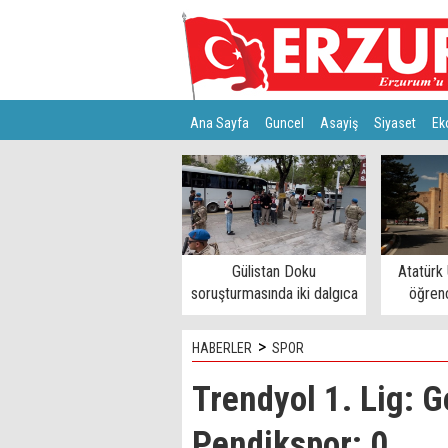
Ana Sayfa
Guncel
Asayiş
Siyaset
Ek
Türkiye
Teknoloji
Gülistan Doku
Atatürk 
soruşturmasında iki dalgıca
öğrenc
tutuklama
>
HABERLER
SPOR
Trendyol 1. Lig: Ge
Pendikspor: 0