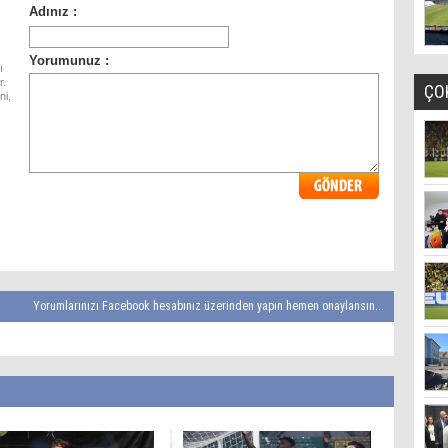
ı
r.
ÇO
ni,
Yorumlarınızı Facebook hesabınız üzerinden yapın hemen onaylansın...