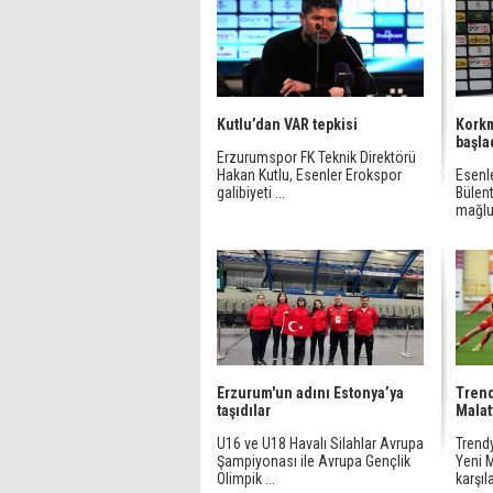
Kutlu’dan VAR tepkisi
Korkm
başla
Erzurumspor FK Teknik Direktörü
Hakan Kutlu, Esenler Erokspor
Esenl
galibiyeti ...
Bülen
mağlub
Erzurum'un adını Estonya’ya
Trend
taşıdılar
Malat
U16 ve U18 Havalı Silahlar Avrupa
Trendy
Şampiyonası ile Avrupa Gençlik
Yeni 
Olimpik ...
karşıla