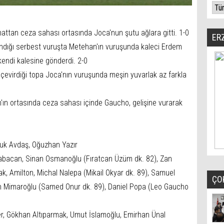
attan ceza sahası ortasında Joca'nun şutu ağlara gitti. 1-0
ER
andığı serbest vuruşta Metehan'ın vuruşunda kaleci Erdem
kendi kalesine gönderdi. 2-0
 çevirdiği topa Joca'nın vuruşunda meşin yuvarlak az farkla
ın ortasında ceza sahası içinde Gaucho, gelişine vurarak
uk Avdaş, Oğuzhan Yazır
 Babacan, Sinan Osmanoğlu (Fıratcan Üzüm dk. 82), Zan
, Amilton, Michal Nalepa (Mikail Okyar dk. 89), Samuel
ÇO
n Mimaroğlu (Samed Onur dk. 89), Daniel Popa (Leo Gaucho
r, Gökhan Altıparmak, Umut İslamoğlu, Emirhan Ünal