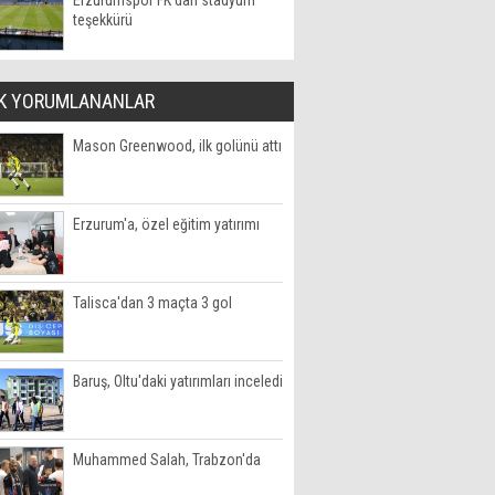
Erzurumspor FK'dan stadyum
teşekkürü
K YORUMLANANLAR
Mason Greenwood, ilk golünü attı
Erzurum'a, özel eğitim yatırımı
Talisca'dan 3 maçta 3 gol
Baruş, Oltu'daki yatırımları inceledi
Muhammed Salah, Trabzon'da