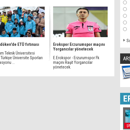
So
döken'de ETÜ fırtınası
Erokspor Erzurumspor maçını
Yorgancılar yönetecek
um Teknik Üniversitesi
 Türkiye Üniversite Sporları
E.Erokspor - Erzurumspor Fk
AR
syonu ...
maçını Raşit Yorgancılar
yönetecek.
E
Şİ