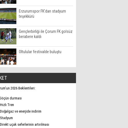
Erzurumspor FK'dan stadyum
teşekkürü
Gençlerbirliği ile Çorum FK golsüz
berabere kaldı
Oltulular festivalde buluştu
KET
rum’un 2026 Beklentileri:
Göçün durması
Hızlı Tren
Doğalgaz ve enerjide indirim
Stadyum
Direkt uçak seferlerinin artırılması