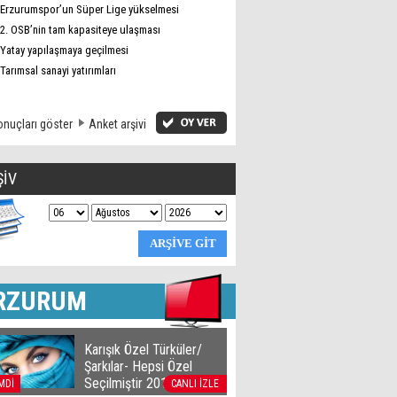
Erzurumspor’un Süper Lige yükselmesi
2. OSB’nin tam kapasiteye ulaşması
Yatay yapılaşmaya geçilmesi
Tarımsal sanayi yatırımları
nuçları göster
Anket arşivi
ŞİV
RZURUM
Karışık Özel Türküler/
Şarkılar- Hepsi Özel
Seçilmiştir 2016
MDİ
CANLI İZLE