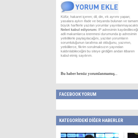
Küfür, hakaret içeren; dil, din, ırk ayrımı yapan;
yasalara aykırı ifade ve beyanda bulunan ve tamam
büyük harflerle yazılan yorumlar yayınlanmayacaktı
Neleri kabul ediyorum:
IP adresimin kaydedileceği
adli makamlarca istenmesi durumunda ip adresimin
yetkililerle paylaşılacağını, yazılan yorumların
sorumluluğunun tarafıma ait olduğunu, yazımın,
yetkililerce, fikrim sorulmaksızın yayından
kaldırılabileceğini bu siteye girdiğim andan itibaren
kabul etmiş sayılırım.
Bu haber henüz yorumlanmamış...
FACEBOOK YORUM
KATEGORİDEKİ DİĞER HABERLER