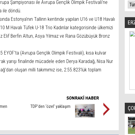
rupa Şampiyonası ile Avrupa Gençlik Olimpik Festivali’ne
a ile döndü.
sında Estonya’nın Tallinn kentinde yapılan U16 ve U18 Havalı
ER
10 M Havalı Tüfek U-18 Trio Kadınlar kategorisinde ülkemizi
mız Elif Berfin Altun, Asya Yılmaz ve Rana Gözübüyük Bronz
 EYOF’ta (Avrupa Gençlik Olimpik Festivali), kısa kulvar
ak yarışı finalinde mücadele eden Derya Karadağ, Nisa Nur
ağ’dan oluşan milli takımımız ise, 2:55.823’lük toplam
çmen
TDP’den ‘özel’ yaklaşım
ÇO