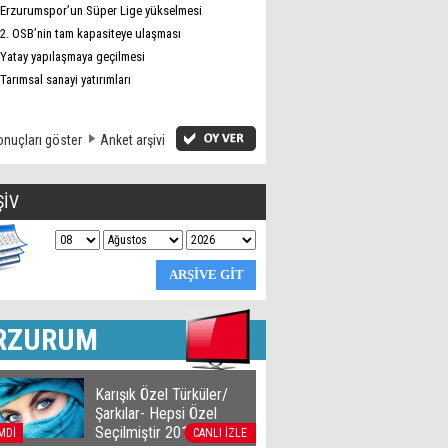
Erzurumspor’un Süper Lige yükselmesi
2. OSB’nin tam kapasiteye ulaşması
Yatay yapılaşmaya geçilmesi
Tarımsal sanayi yatırımları
nuçları göster
Anket arşivi
ŞİV
RZURUM
Karışık Özel Türküler/
Şarkılar- Hepsi Özel
Seçilmiştir 2016
MDİ
CANLI İZLE