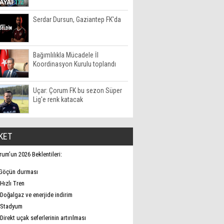
Serdar Dursun, Gaziantep FK'da
Bağımlılıkla Mücadele İl
Koordinasyon Kurulu toplandı
Uçar: Çorum FK bu sezon Süper
Lig'e renk katacak
KET
rum’un 2026 Beklentileri:
Göçün durması
Hızlı Tren
Doğalgaz ve enerjide indirim
Stadyum
Direkt uçak seferlerinin artırılması