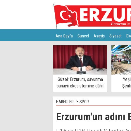
Ana Sayfa
Guncel
Asayiş
Siyaset
Ek
Türkiye
Teknoloji
Güzel: Erzurum, savunma
Yeşi
sanayii ekosistemine dâhil
Şenl
edilmeli
>
HABERLER
SPOR
Erzurum'un adını E