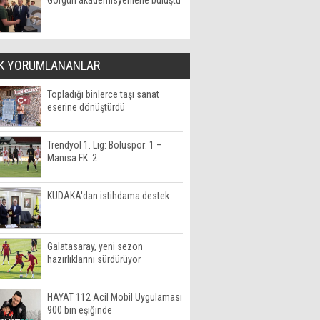
Görgün akademisyenlerle buluştu
K YORUMLANANLAR
Topladığı binlerce taşı sanat
eserine dönüştürdü
Trendyol 1. Lig: Boluspor: 1 –
Manisa FK: 2
KUDAKA'dan istihdama destek
Galatasaray, yeni sezon
hazırlıklarını sürdürüyor
HAYAT 112 Acil Mobil Uygulaması
900 bin eşiğinde