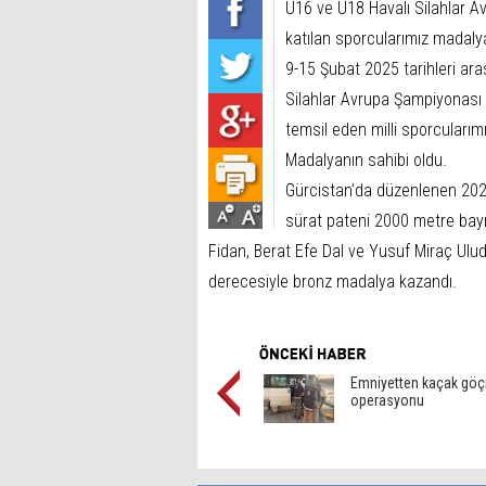
U16 ve U18 Havalı Silahlar Av
katılan sporcularımız madaly
9-15 Şubat 2025 tarihleri ara
Silahlar Avrupa Şampiyonası 
temsil eden milli sporcuları
Madalyanın sahibi oldu.
Gürcistan’da düzenlenen 2025
sürat pateni 2000 metre bayr
Fidan, Berat Efe Dal ve Yusuf Miraç Ulud
derecesiyle bronz madalya kazandı.
Emniyetten kaçak gö
operasyonu