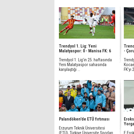
Trendyol 1. Lig: Yeni
Trend
Malatyaspor: 0 - Manisa FK: 6
- Çor
Trendyol 1. Lig'in 25. haftasında
Trendy
Yeni Malatyaspor sahasında
Kocae
karşılaştığı ...
FK'yı 
Palandöken'de ETÜ fırtınası
Eroks
Yorga
Erzurum Teknik Üniversitesi
(ETÜ), Türkiye Üniversite Sporları
E.Ero