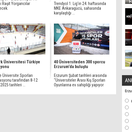
 Raşit Yorgancılar
Trendyol 1. Lig'in 24. haftasında
ecek.
MKE Ankaragücü, sahasında
karşılaştığı ...
rk Üniversitesi Türkiye
40 Üniversiteden 300 sporcu
iyonu
Erzurum’da buluştu
e Üniversite Sporları
Erzurum Şubat tarihleri arasında
AN
asyonu tarafından 8-12
"Üniversiteler Arası Kış Sporları
2025 tarihleri ...
Oyunlarına ev sahipliği yapıyor
Erzu