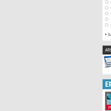
So
AR
E
Şİ