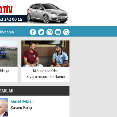
Bölgeden
ddiaya
Akhundzada’dan
Erzurumspor taraftarına
mesaj
ZARLAR
Ahmet Göksan
Kararın Barışı