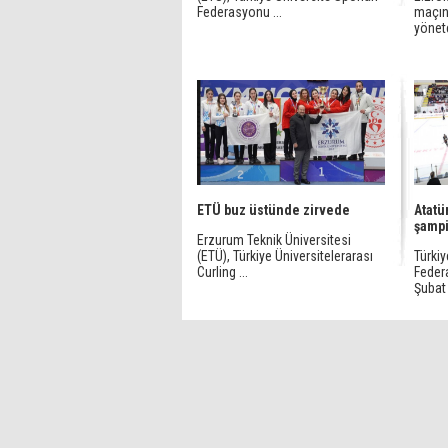
Federasyonu ...
maçını
yönet
ETÜ buz üstünde zirvede
Atatü
şamp
Erzurum Teknik Üniversitesi
(ETÜ), Türkiye Üniversitelerarası
Türkiy
Curling ...
Feder
Şubat 