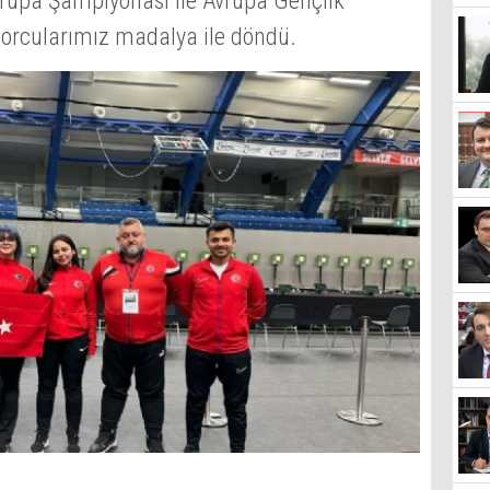
vrupa Şampiyonası ile Avrupa Gençlik
sporcularımız madalya ile döndü.