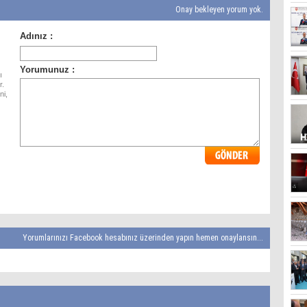
Onay bekleyen yorum yok.
ı
r.
ni,
Yorumlarınızı Facebook hesabınız üzerinden yapın hemen onaylansın...