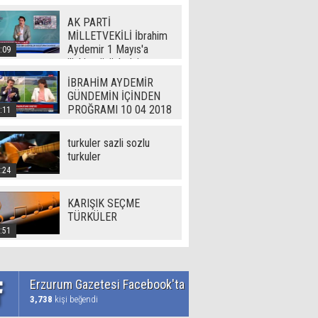
AK PARTİ
MİLLETVEKİLİ İbrahim
Aydemir 1 Mayıs'a
:09
ilişkin görüşlerini
Erzurum Gazetesi'ne
İBRAHİM AYDEMİR
açıkladı
GÜNDEMİN İÇİNDEN
PROĞRAMI 10 04 2018
:11
turkuler sazli sozlu
turkuler
:24
KARIŞIK SEÇME
TÜRKÜLER
:51
Erzurum Gazetesi Facebook'ta
3,738
kişi beğendi