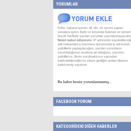
YORUMLAR
Küfür, hakaret içeren; dil, din, ırk ayrımı yapan;
yasalara aykırı ifade ve beyanda bulunan ve tamam
büyük harflerle yazılan yorumlar yayınlanmayacaktı
Neleri kabul ediyorum:
IP adresimin kaydedileceği
adli makamlarca istenmesi durumunda ip adresimin
yetkililerle paylaşılacağını, yazılan yorumların
sorumluluğunun tarafıma ait olduğunu, yazımın,
yetkililerce, fikrim sorulmaksızın yayından
kaldırılabileceğini bu siteye girdiğim andan itibaren
kabul etmiş sayılırım.
Bu haber henüz yorumlanmamış...
FACEBOOK YORUM
KATEGORİDEKİ DİĞER HABERLER