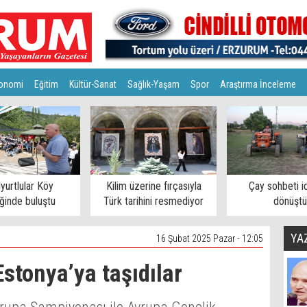
onomi
Eğitim
Kültür-Sanat
Sağlık-Yaşam
Spor
Araştırma İnceleme
lyurtlular Köy
Kilim üzerine fırçasıyla
Çay sohbeti i
iğinde buluştu
Türk tarihini resmediyor
dönüştü
YA
16 Şubat 2025 Pazar - 12:05
stonya’ya taşıdılar