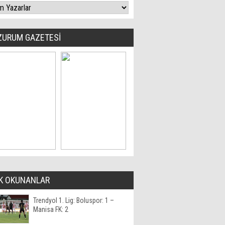
ZURUM GAZETESİ
K OKUNANLAR
Trendyol 1. Lig: Boluspor: 1 –
Manisa FK: 2