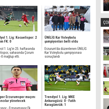
ÇO
yol 1. Lig: Kocaelispor: 2
ÜNİLİG Kar Voleybolu
um FK: 0
şampiyonları belli oldu
ol 1. Lig'in 25. haftasında
Erzurum’da düzenlenen ÜNİLİG
lispor, sahasında Çorum
Kar Voleybolu şampiyonası
2-0 mağlup etti.
sonuçlandı
por Erzurumspor maçını
Trendyol 1. Lig: MKE
ncılar yönetecek
Ankaragücü: 0 - Fatih
Karagümrük: 1
kspor - Erzurumspor Fk