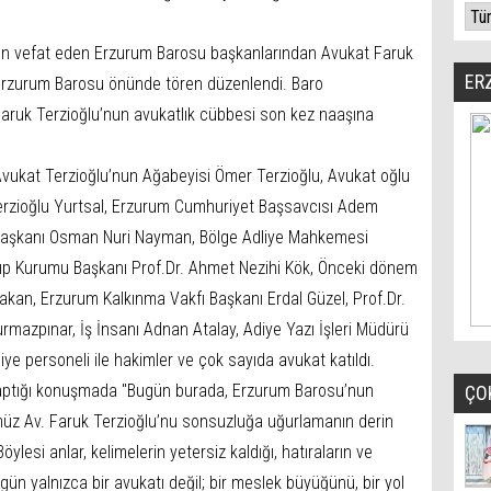
 gün vefat eden Erzurum Barosu başkanlarından Avukat Faruk
ER
ak Erzurum Barosu önünde tören düzenlendi. Baro
Faruk Terzioğlu’nun avukatlık cübbesi son kez naaşına
vukat Terzioğlu’nun Ağabeyisi Ömer Terzioğlu, Avukat oğlu
r Terzioğlu Yurtsal, Erzurum Cumhuriyet Başsavcısı Adem
Başkanı Osman Nuri Nayman, Bölge Adliye Mahkemesi
ıp Kurumu Başkanı Prof.Dr. Ahmet Nezihi Kök, Önceki dönem
akan, Erzurum Kalkınma Vakfı Başkanı Erdal Güzel, Prof.Dr.
rmazpınar, İş İnsanı Adnan Atalay, Adiye Yazı İşleri Müdürü
iye personeli ile hakimler ve çok sayıda avukat katıldı.
yaptığı konuşmada "Bugün burada, Erzurum Barosu’nun
ÇO
üz Av. Faruk Terzioğlu’nu sonsuzluğa uğurlamanın derin
lesi anlar, kelimelerin yetersiz kaldığı, hatıraların ve
ün yalnızca bir avukatı değil; bir meslek büyüğünü, bir yol