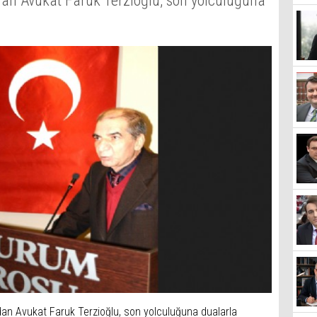
an Avukat Faruk Terzioğlu, son yolculuğuna
an Avukat Faruk Terzioğlu, son yolculuğuna dualarla