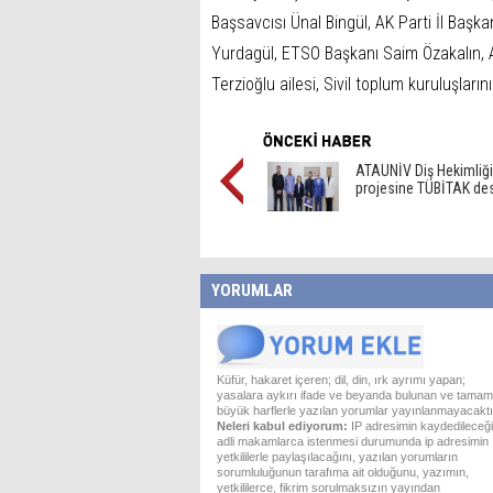
Başsavcısı Ünal Bingül, AK Parti İl Ba
Yurdagül, ETSO Başkanı Saim Özakalın, 
Terzioğlu ailesi, Sivil toplum kuruluşların
ATAUNİV Diş Hekimliği
projesine TÜBİTAK de
YORUMLAR
Küfür, hakaret içeren; dil, din, ırk ayrımı yapan;
yasalara aykırı ifade ve beyanda bulunan ve tamam
büyük harflerle yazılan yorumlar yayınlanmayacaktı
Neleri kabul ediyorum:
IP adresimin kaydedileceği
adli makamlarca istenmesi durumunda ip adresimin
yetkililerle paylaşılacağını, yazılan yorumların
sorumluluğunun tarafıma ait olduğunu, yazımın,
yetkililerce, fikrim sorulmaksızın yayından