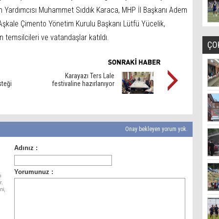
şkan Yardımcısı Muhammet Sıddık Karaca, MHP İl Başkanı Adem
Aşkale Çimento Yönetim Kurulu Başkanı Lütfü Yücelik,
ın temsilcileri ve vatandaşlar katıldı.
ÇO
Karayazı Ters Lale
steği
festivaline hazırlanıyor
Onay bekleyen yorum yok.
ı
r.
ni,