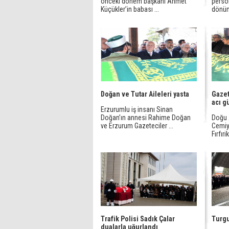
önceki dönem başkanı Ahmet
person
Küçükler’in babası ...
dönümü
Doğan ve Tutar Aileleri yasta
Gazet
acı g
Erzurumlu iş insanı Sinan
Doğan’ın annesi Rahime Doğan
Doğu 
ve Erzurum Gazeteciler ...
Cemiye
Fırfıri
Trafik Polisi Sadık Çalar
Turgu
dualarla uğurlandı