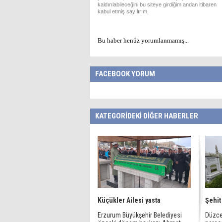
kaldırılabileceğini bu siteye girdiğim andan itibaren
kabul etmiş sayılırım.
Bu haber henüz yorumlanmamış...
FACEBOOK YORUM
KATEGORİDEKİ DİĞER HABERLER
Küçükler Ailesi yasta
Şehit
Erzurum Büyükşehir Belediyesi
Düzce