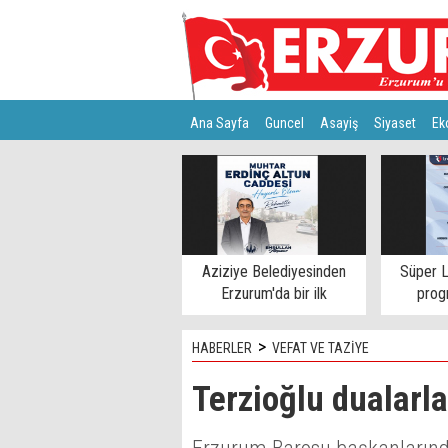
Ana Sayfa
Guncel
Asayiş
Siyaset
Ek
Türkiye
Teknoloji
Aziziye Belediyesinden
Süper L
Erzurum'da bir ilk
progr
>
HABERLER
VEFAT VE TAZİYE
Terzioğlu dualarl