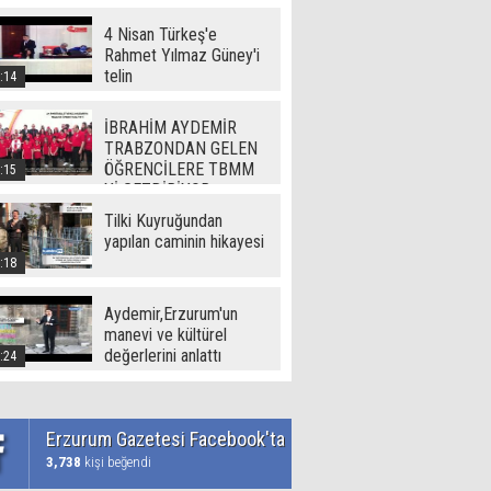
(720p)
4 Nisan Türkeş'e
Rahmet Yılmaz Güney'i
telin
:14
İBRAHİM AYDEMİR
TRABZONDAN GELEN
ÖĞRENCİLERE TBMM
:15
Yİ GEZDİRİYOR
Tilki Kuyruğundan
yapılan caminin hikayesi
:18
Aydemir,Erzurum'un
manevi ve kültürel
değerlerini anlattı
:24
Erzurum Gazetesi Facebook'ta
3,738
kişi beğendi