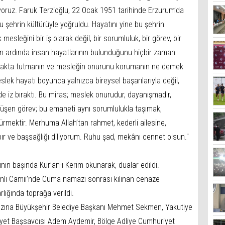
luyoruz. Faruk Terzioğlu, 22 Ocak 1951 tarihinde Erzurum’da
 şehrin kültürüyle yoğruldu. Hayatını yine bu şehrin
esleğini bir iş olarak değil, bir sorumluluk, bir görev, bir
ın ardında insan hayatlarının bulunduğunu hiçbir zaman
yakta tutmanın ve mesleğin onurunu korumanın ne demek
lek hayatı boyunca yalnızca bireysel başarılarıyla değil,
 de iz bıraktı. Bu miras; meslek onurudur, dayanışmadır,
 düşen görev; bu emaneti aynı sorumlulukla taşımak,
dürmektir. Merhuma Allah’tan rahmet, kederli ailesine,
r ve başsağlığı diliyorum. Ruhu şad, mekânı cennet olsun."
nın başında Kur’an-ı Kerim okunarak, dualar edildi.
nlı Camii’nde Cuma namazı sonrası kılınan cenaze
ığında toprağa verildi.
azına Büyükşehir Belediye Başkanı Mehmet Sekmen, Yakutiye
yet Başsavcısı Adem Aydemir, Bölge Adliye Cumhuriyet