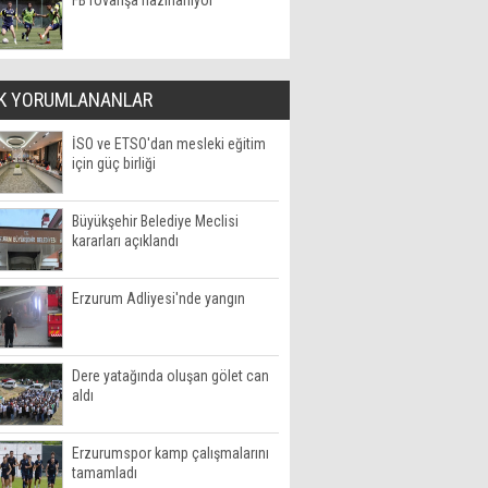
FB rövanşa hazırlanıyor
K YORUMLANANLAR
İSO ve ETSO'dan mesleki eğitim
için güç birliği
Büyükşehir Belediye Meclisi
kararları açıklandı
Erzurum Adliyesi'nde yangın
Dere yatağında oluşan gölet can
aldı
Erzurumspor kamp çalışmalarını
tamamladı