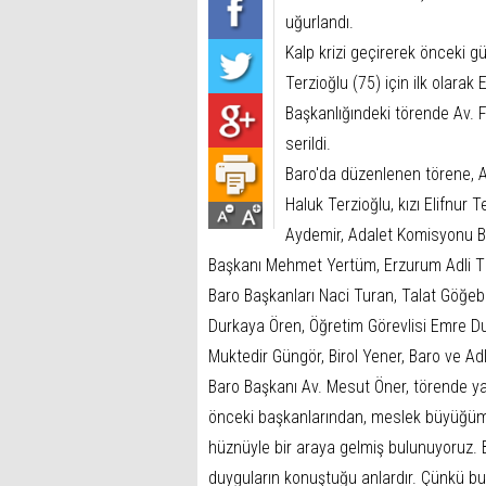
uğurlandı.
Kalp krizi geçirerek önceki
Terzioğlu (75) için ilk olar
Başkanlığındeki törende Av. 
serildi.
Baro'da düzenlenen törene, A
Haluk Terzioğlu, kızı Elifnu
Aydemir, Adalet Komisyonu 
Başkanı Mehmet Yertüm, Erzurum Adli T
Baro Başkanları Naci Turan, Talat Göğeb
Durkaya Ören, Öğretim Görevlisi Emre Du
Muktedir Güngör, Birol Yener, Baro ve Adl
Baro Başkanı Av. Mesut Öner, törende 
önceki başkanlarından, meslek büyüğüm
hüznüyle bir araya gelmiş bulunuyoruz. Böy
duyguların konuştuğu anlardır. Çünkü bug