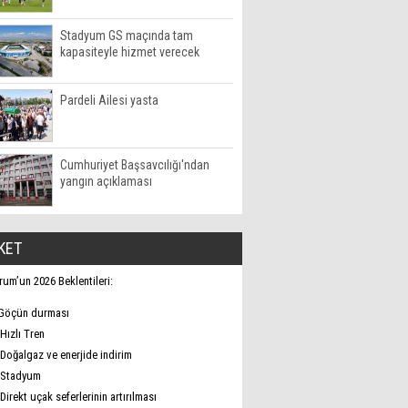
Stadyum GS maçında tam
kapasiteyle hizmet verecek
Pardeli Ailesi yasta
Cumhuriyet Başsavcılığı'ndan
yangın açıklaması
KET
rum’un 2026 Beklentileri:
Göçün durması
Hızlı Tren
Doğalgaz ve enerjide indirim
Stadyum
Direkt uçak seferlerinin artırılması