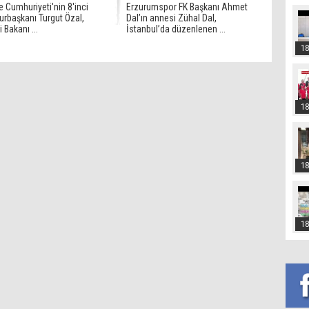
e Cumhuriyeti'nin 8'inci
Erzurumspor FK Başkanı Ahmet
rbaşkanı Turgut Özal,
Dal’ın annesi Zühal Dal,
i Bakanı ...
İstanbul’da düzenlenen ...
18
18
18
18