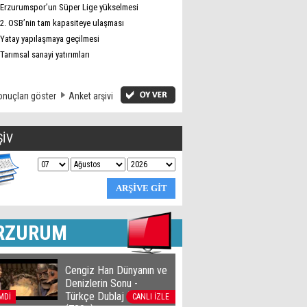
Erzurumspor’un Süper Lige yükselmesi
2. OSB’nin tam kapasiteye ulaşması
Yatay yapılaşmaya geçilmesi
Tarımsal sanayi yatırımları
nuçları göster
Anket arşivi
ŞİV
RZURUM
Cengiz Han Dünyanın ve
Denizlerin Sonu -
Türkçe Dublaj film izle
MDİ
CANLI İZLE