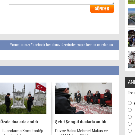
Yorumlarınızı Facebook hesabınız üzerinden yapın hemen onaylansın...
AN
Erzu
 Özata dualarla anıldı
Şehit Şengül dualarla anıldı
 İl Jandarma Komutanlığı
Düzce Valisi Mehmet Makas ve