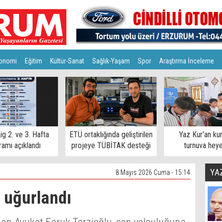
onomi
Eğitim
Kültür-Sanat
Sağlık-Yaşam
Spor
Araştırma İnceleme
ig 2. ve 3. Hafta
ETÜ ortaklığında geliştirilen
Yaz Kur'an ku
amı açıklandı
projeye TÜBİTAK desteği
turnuva hey
YA
8 Mayıs 2026 Cuma - 15:14
a uğurlandı