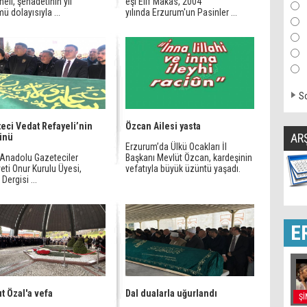
eli, şehadetinin yıl
eşi Elif Makas, 2004
 dolayısıyla ...
yılında Erzurum'un Pasinler ...
So
eci Vedat Refayeli’nin
Özcan Ailesi yasta
AR
ünü
Erzurum’da Ülkü Ocakları İl
Anadolu Gazeteciler
Başkanı Mevlüt Özcan, kardeşinin
ti Onur Kurulu Üyesi,
vefatıyla büyük üzüntü yaşadı.
k Dergisi ...
E
t Özal'a vefa
Dal dualarla uğurlandı
Şİ