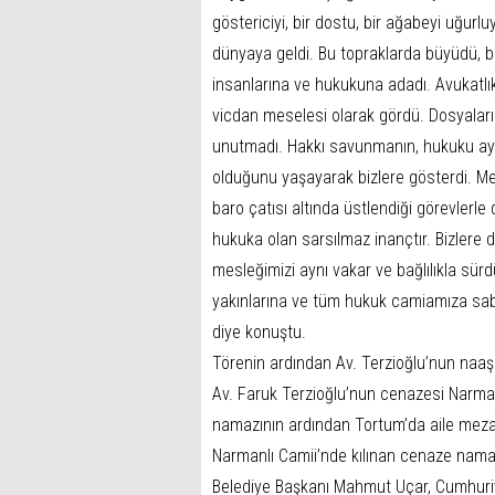
göstericiyi, bir dostu, bir ağabeyi uğur
dünyaya geldi. Bu topraklarda büyüdü, bu
insanlarına ve hukukuna adadı. Avukatlık m
vicdan meselesi olarak gördü. Dosyalar
unutmadı. Hakkı savunmanın, hukuku a
olduğunu yaşayarak bizlere gösterdi. Mes
baro çatısı altında üstlendiği görevlerle
hukuka olan sarsılmaz inançtır. Bizlere
mesleğimizi aynı vakar ve bağlılıkla sür
yakınlarına ve tüm hukuk camiamıza sabı
diye konuştu.
Törenin ardından Av. Terzioğlu’nun naaşı
Av. Faruk Terzioğlu’nun cenazesi Narma
namazının ardından Tortum’da aile mezarl
Narmanlı Camii’nde kılınan cenaze nam
Belediye Başkanı Mahmut Uçar, Cumhuri