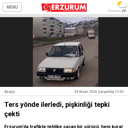
MENÜ
Erzurum
29°
Asayiş
29 Nisan 2026 Çarşamba 13:05
Ters yönde ilerledi, pişkinliği tepki
çekti
Erzurum'da trafikte tehlike saçan bir sürücü, hem kural