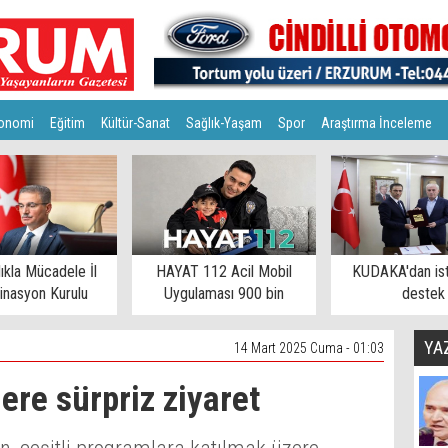
onomi
Eğitim
Kültür-Sanat
Sağlık-Yaşam
Spor
Araştırma İnceleme
lıkla Mücadele İl
HAYAT 112 Acil Mobil
KUDAKA'dan is
inasyon Kurulu
Uygulaması 900 bin
destek
toplandı
eşiğinde
YA
14 Mart 2025 Cuma - 01:03
ere sürpriz ziyaret