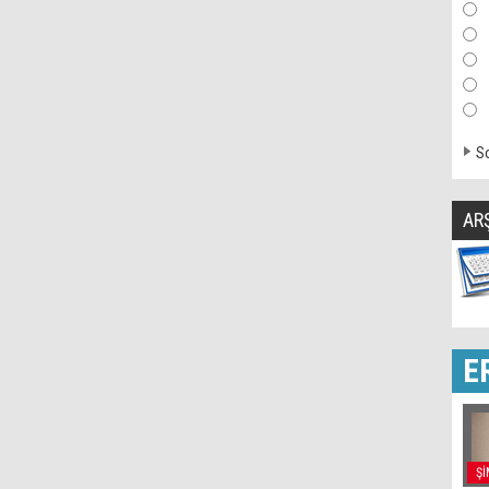
So
AR
E
Şİ