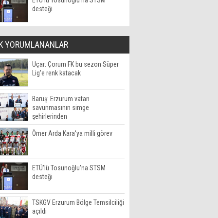
ETÜ'lü Tosunoğlu'na STSM
desteği
K YORUMLANANLAR
Uçar: Çorum FK bu sezon Süper
Lig'e renk katacak
Baruş: Erzurum vatan
savunmasının simge
şehirlerinden
Ömer Arda Kara'ya milli görev
ETÜ'lü Tosunoğlu'na STSM
desteği
TSKGV Erzurum Bölge Temsilciliği
açıldı