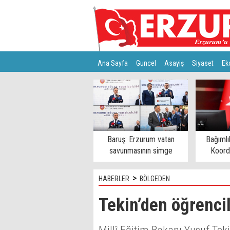
Ana Sayfa
Guncel
Asayiş
Siyaset
Ek
Türkiye
Teknoloji
Baruş: Erzurum vatan
Bağımlı
savunmasının simge
Koord
şehirlerinden
>
HABERLER
BÖLGEDEN
Tekin’den öğrencil