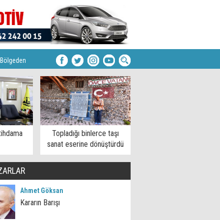
Bölgeden
tihdama
Topladığı binlerce taşı
sanat eserine dönüştürdü
ZARLAR
Ahmet Göksan
Kararın Barışı