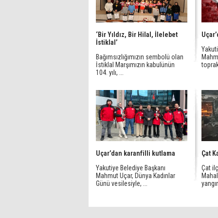
‘Bir Yıldız, Bir Hilal, İlelebet
Uçar’
İstiklal’
Yakuti
Bağımsızlığımızın sembolü olan
Mahmu
İstiklal Marşımızın kabulünün
toprak
104. yılı, ...
Uçar’dan karanfilli kutlama
Çat K
Yakutiye Belediye Başkanı
Çat il
Mahmut Uçar, Dünya Kadınlar
Mahal
Günü vesilesiyle, ...
yangın