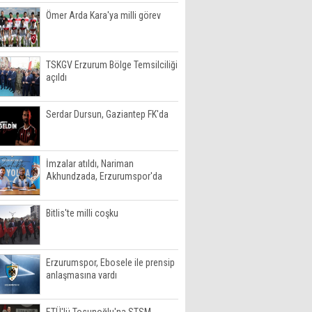
Ömer Arda Kara'ya milli görev
TSKGV Erzurum Bölge Temsilciliği
açıldı
Serdar Dursun, Gaziantep FK'da
İmzalar atıldı, Nariman
Akhundzada, Erzurumspor'da
Bitlis'te milli coşku
Erzurumspor, Ebosele ile prensip
anlaşmasına vardı