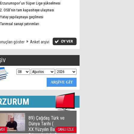
Erzurumspor’un Süper Lige yükselmesi
2. OSB’nin tam kapasiteye ulaşması
Yatay yapılaşmaya geçilmesi
Tarımsal sanayi yatırımları
nuçları göster
Anket arşivi
ŞİV
RZURUM
89) Çağdaş Türk ve
Dünya Tarihi (
XX.Yüzyılın Başlarında
MDİ
CANLI İZLE