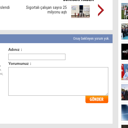
eslendi
Sigortalı çalışan sayısı 25
milyonu aştı
Onay bekleyen yorum yok.
ı
r.
ni,