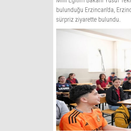
Millî Eğitim Bakanı Yusuf Tek
bulunduğu Erzincan'da, Erzin
sürpriz ziyarette bulundu.