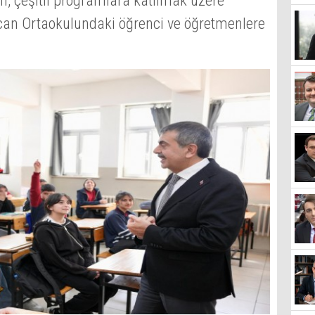
in, çeşitli programlara katılmak üzere
can Ortaokulundaki öğrenci ve öğretmenlere