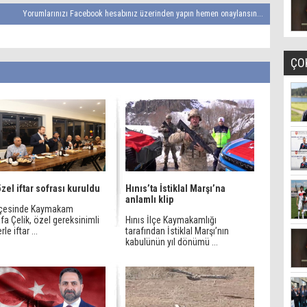
Yorumlarınızı Facebook hesabınız üzerinden yapın hemen onaylansın...
ÇO
özel iftar sofrası kuruldu
Hınıs’ta İstiklal Marşı’na
anlamlı klip
ilçesinde Kaymakam
a Çelik, özel gereksinimli
Hınıs İlçe Kaymakamlığı
rle iftar ...
tarafından İstiklal Marşı’nın
kabulünün yıl dönümü ...