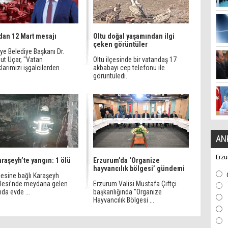
dan 12 Mart mesajı
Oltu doğal yaşamından ilgi
çeken görüntüler
ye Belediye Başkanı Dr.
t Uçar, "Vatan
Oltu ilçesinde bir vatandaş 17
larımızı işgalcilerden ...
akbabayı cep telefonu ile
görüntüledi.
AN
Erzu
araşeyh’te yangın: 1 ölü
Erzurum’da ‘Organize
hayvancılık bölgesi’ gündemi
çesine bağlı Karaşeyh
lesi’nde meydana gelen
Erzurum Valisi Mustafa Çiftçi
da evde ...
başkanlığında "Organize
Hayvancılık Bölgesi ...