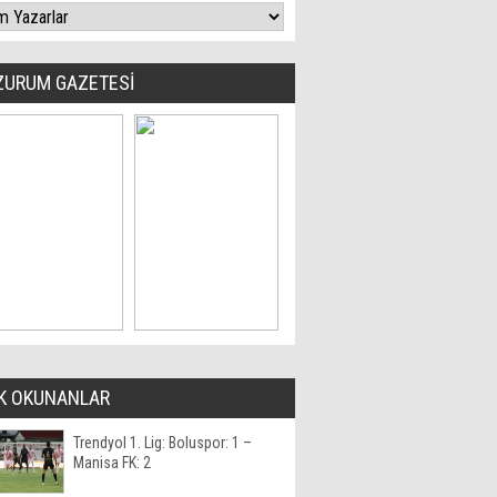
ZURUM GAZETESİ
K OKUNANLAR
Trendyol 1. Lig: Boluspor: 1 –
Manisa FK: 2