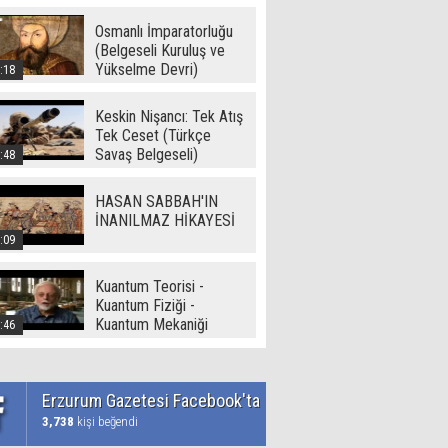
Dünya ( - I -) -Ramazan
Yetgin (2017)
Osmanlı İmparatorluğu
(Belgeseli Kuruluş ve
Yükselme Devri)
:18
Keskin Nişancı: Tek Atış
Tek Ceset (Türkçe
Savaş Belgeseli)
:48
HASAN SABBAH'IN
İNANILMAZ HİKAYESİ
:09
Kuantum Teorisi -
Kuantum Fiziği -
Kuantum Mekaniği
:46
Erzurum Gazetesi Facebook'ta
3,738
kişi beğendi