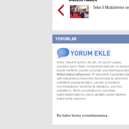
Tekin İl Müdürlerine s
YORUMLAR
Küfür, hakaret içeren; dil, din, ırk ayrımı yapan;
yasalara aykırı ifade ve beyanda bulunan ve tamam
büyük harflerle yazılan yorumlar yayınlanmayacaktı
Neleri kabul ediyorum:
IP adresimin kaydedileceği
adli makamlarca istenmesi durumunda ip adresimin
yetkililerle paylaşılacağını, yazılan yorumların
sorumluluğunun tarafıma ait olduğunu, yazımın,
yetkililerce, fikrim sorulmaksızın yayından
kaldırılabileceğini bu siteye girdiğim andan itibaren
kabul etmiş sayılırım.
Bu haber henüz yorumlanmamış...