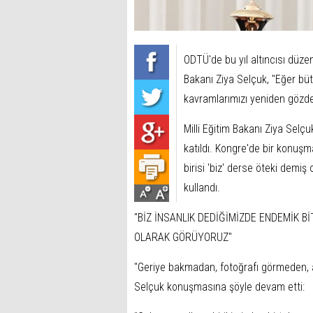
ODTÜ'de bu yıl altıncısı düze
Bakanı Ziya Selçuk, ''Eğer b
kavramlarımızı yeniden gözde
Milli Eğitim Bakanı Ziya Sel
katıldı. Kongre'de bir konuşm
birisi 'biz' derse öteki demiş 
kullandı.
''BİZ İNSANLIK DEDİĞİMİZDE ENDEMİK B
OLARAK GÖRÜYORUZ''
''Geriye bakmadan, fotoğrafı görmeden, 
Selçuk konuşmasına şöyle devam etti: