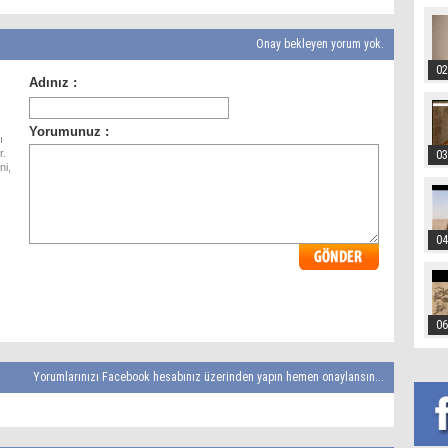
Onay bekleyen yorum yok.
02
ı
r.
03
ni,
04
06
Yorumlarınızı Facebook hesabınız üzerinden yapın hemen onaylansın...