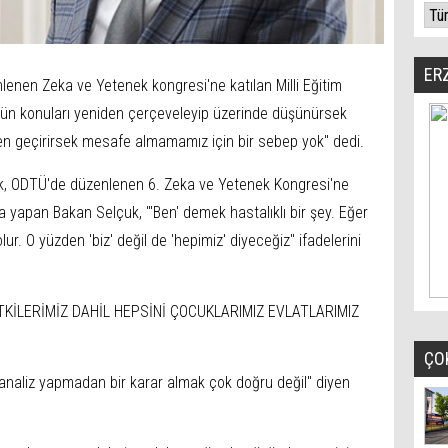
ER
nlenen Zeka ve Yetenek kongresi'ne katılan Milli Eğitim
ütün konuları yeniden çerçeveleyip üzerinde düşünürsek
n geçirirsek mesafe almamamız için bir sebep yok'' dedi.
çuk, ODTÜ'de düzenlenen 6. Zeka ve Yetenek Kongresi'ne
a yapan Bakan Selçuk, '''Ben' demek hastalıklı bir şey. Eğer
olur. O yüzden 'biz' değil de 'hepimiz' diyeceğiz'' ifadelerini
İTKİLERİMİZ DAHİL HEPSİNİ ÇOCUKLARIMIZ EVLATLARIMIZ
ÇO
analiz yapmadan bir karar almak çok doğru değil'' diyen