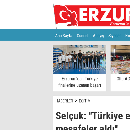
Ana Sayfa
Guncel
Asayiş
Siyaset
Ek
Türkiye
Teknoloji
Erzurum'dan Türkiye
Oltu AD
finallerine uzanan başarı
>
HABERLER
EĞİTİM
Selçuk: ''Türkiye 
mesafeler aldı''