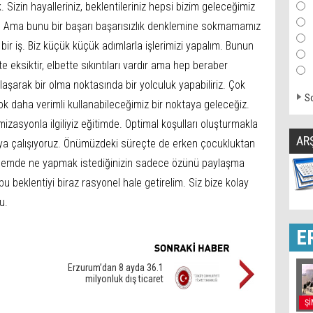
Sizin hayalleriniz, beklentileriniz hepsi bizim geleceğimiz
iriz. Ama bunu bir başarı başarısızlık denklemine sokmamamız
bir iş. Biz küçük küçük adımlarla işlerimizi yapalım. Bunun
e eksiktir, elbette sıkıntıları vardır ama hep beraber
ylaşarak bir olma noktasında bir yolculuk yapabiliriz. Çok
So
k daha verimli kullanabileceğimiz bir noktaya geleceğiz.
izasyonla ilgiliyiz eğitimde. Optimal koşulları oluşturmakla
AR
kmaya çalışıyoruz. Önümüzdeki süreçte de erken çocukluktan
önemde ne yapmak istediğinizin sadece özünü paylaşma
 bu beklentiyi biraz rasyonel hale getirelim. Siz bize kolay
u.
E
Erzurum’dan 8 ayda 36.1
milyonluk dış ticaret
Şİ