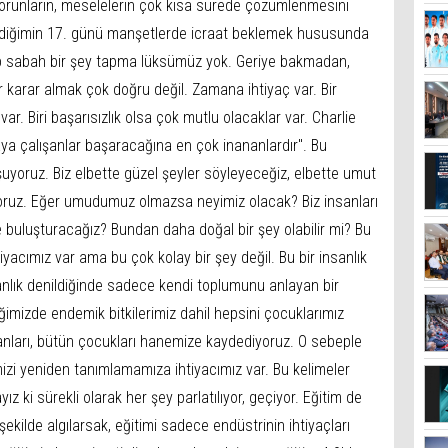
m sorunların, meselelerin çok kısa sürede çözümlenmesini
ldiğimin 17. günü manşetlerde icraat beklemek hususunda
p sabah bir şey tapma lüksümüz yok. Geriye bakmadan,
 karar almak çok doğru değil. Zamana ihtiyaç var. Bir
ar. Biri başarısızlık olsa çok mutlu olacaklar var. Charlie
aya çalışanlar başaracağına en çok inananlardır''. Bu
yoruz. Biz elbette güzel şeyler söyleyeceğiz, elbette umut
yoruz. Eğer umudumuz olmazsa neyimiz olacak? Biz insanları
buluşturacağız? Bundan daha doğal bir şey olabilir mi? Bu
iyacımız var ama bu çok kolay bir şey değil. Bu bir insanlık
sanlık denildiğinde sadece kendi toplumunu anlayan bir
iğimizde endemik bitkilerimiz dahil hepsini çocuklarımız
sanları, bütün çocukları hanemize kaydediyoruz. O sebeple
izi yeniden tanımlamamıza ihtiyacımız var. Bu kelimeler
z ki sürekli olarak her şey parlatılıyor, geçiyor. Eğitim de
şekilde algılarsak, eğitimi sadece endüstrinin ihtiyaçları