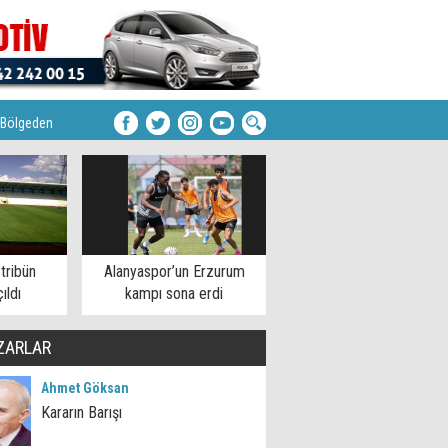
Bölgeden
tribün
Alanyaspor’un Erzurum
ıldı
kampı sona erdi
ZARLAR
Ahmet Göksan
Kararın Barışı