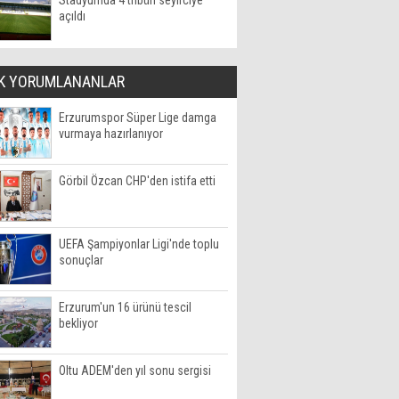
Stadyumda 4 tribün seyirciye
açıldı
K YORUMLANANLAR
Erzurumspor Süper Lige damga
vurmaya hazırlanıyor
Görbil Özcan CHP'den istifa etti
UEFA Şampiyonlar Ligi'nde toplu
sonuçlar
Erzurum'un 16 ürünü tescil
bekliyor
Oltu ADEM'den yıl sonu sergisi