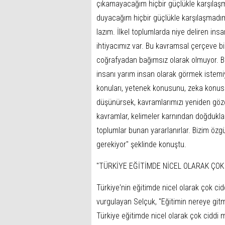
çıkamayacağım hiçbir güçlükle karşılaşmad
duyacağım hiçbir güçlükle karşılaşmadı
lazım. İlkel toplumlarda niye deliren i
ihtiyacımız var. Bu kavramsal çerçeve biz
coğrafyadan bağımsız olarak olmuyor. Batı
insanı yarım insan olarak görmek istemi
konuları, yetenek konusunu, zeka konus
düşünürsek, kavramlarımızı yeniden göz
kavramlar, kelimeler karnından doğdukla
toplumlar bunan yararlanırlar. Bizim öz
gerekiyor'' şeklinde konuştu.
''TÜRKİYE EĞİTİMDE NİCEL OLARAK ÇOK 
Türkiye'nin eğitimde nicel olarak çok cidd
vurgulayan Selçuk, ''Eğitimin nereye gitm
Türkiye eğitimde nicel olarak çok ciddi mes