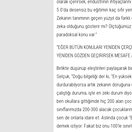
olarak içerirsek, endüstrinin ihtiyaçların
5.0'da desensiz bu eğitimin kaç sıfır yen
Zekanın tanımının geçen yüzyıl da farklı
zeka olduğunu gösterir mi? Ölçtüğümüz ş
paradoksal konu var.''
''EĞER BÜTÜN KONULARI YENİDEN ÇER
YENİDEN GÖZDEN GEÇİRİRSEK MESAFE A
Birlikte düşünüp eleştirileri paylaşarak b
Selçuk, ''Doğu bilgeliği der ki, ''En yükse
durdurabilyorsa artık zekanın doruğuna 
çalıştığı duruma, işte en zeki durum diyo
ben okullara gittiğimde hiç 200 alan çoc
sınıflarımızda 200-300 alacak çocuklarım
sen de onlarla idare et. Aslında çocuk ''B
demek istiyor. Fakat biz onu 100'le sınırl