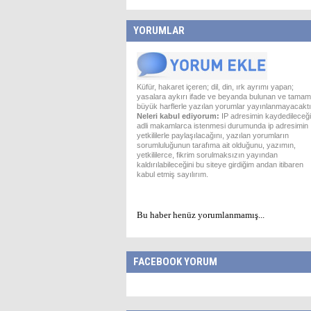
YORUMLAR
Küfür, hakaret içeren; dil, din, ırk ayrımı yapan;
yasalara aykırı ifade ve beyanda bulunan ve tamam
büyük harflerle yazılan yorumlar yayınlanmayacaktı
Neleri kabul ediyorum:
IP adresimin kaydedileceği
adli makamlarca istenmesi durumunda ip adresimin
yetkililerle paylaşılacağını, yazılan yorumların
sorumluluğunun tarafıma ait olduğunu, yazımın,
yetkililerce, fikrim sorulmaksızın yayından
kaldırılabileceğini bu siteye girdiğim andan itibaren
kabul etmiş sayılırım.
Bu haber henüz yorumlanmamış...
FACEBOOK YORUM