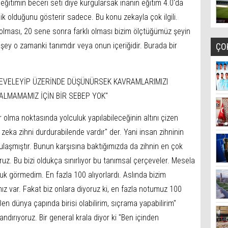
ı eğitimin beceri seti diye kurgularsak inanın eğitim 4.0'da
ik olduğunu gösterir sadece. Bu konu zekayla çok ilgili.
 olması, 20 sene sonra farklı olması bizim ölçtüğümüz şeyin
ey o zamanki tanımdır veya onun içeriğidir. Burada bir
ÇO
ÇEVELEYİP ÜZERİNDE DÜŞÜNÜRSEK KAVRAMLARIMIZI
LMAMAMIZ İÇİN BİR SEBEP YOK''
ir olma noktasında yolculuk yapılabileceğinin altını çizen
k zeka zihni durdurabilende vardır'' der. Yani insan zihninin
ulaşmıştır. Bunun karşısına baktığımızda da zihnin en çok
ruz. Bu bizi oldukça sınırlıyor bu tanımsal çerçeveler. Mesela
uk görmedim. En fazla 100 alıyorlardı. Aslında bizim
ız var. Fakat biz onlara diyoruz ki, en fazla notumuz 100
en dünya çapında birisi olabilirim, sıçrama yapabilirim''
andırıyoruz. Bir general krala diyor ki ''Ben içinden