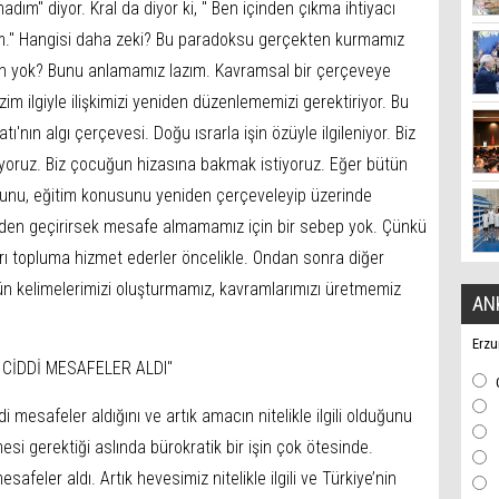
ım'' diyor. Kral da diyor ki, '' Ben içinden çıkma ihtiyacı
m.'' Hangisi daha zeki? Bu paradoksu gerçekten kurmamız
nsan yok? Bunu anlamamız lazım. Kavramsal bir çerçeveye
im ilgiyle ilişkimizi yeniden düzenlememizi gerektiriyor. Bu
'nın algı çerçevesi. Doğu ısrarla işin özüyle ilgileniyor. Biz
yoruz. Biz çocuğun hizasına bakmak istiyoruz. Eğer bütün
unu, eğitim konusunu yeniden çerçeveleyip üzerinde
den geçirirsek mesafe almamamız için bir sebep yok. Çünkü
rı topluma hizmet ederler öncelikle. Ondan sonra diğer
gün kelimelerimizi oluşturmamız, kavramlarımızı üretmemiz
AN
Erzu
CİDDİ MESAFELER ALDI''
i mesafeler aldığını ve artık amacın nitelikle ilgili olduğunu
esi gerektiği aslında bürokratik bir işin çok ötesinde.
afeler aldı. Artık hevesimiz nitelikle ilgili ve Türkiye’nin