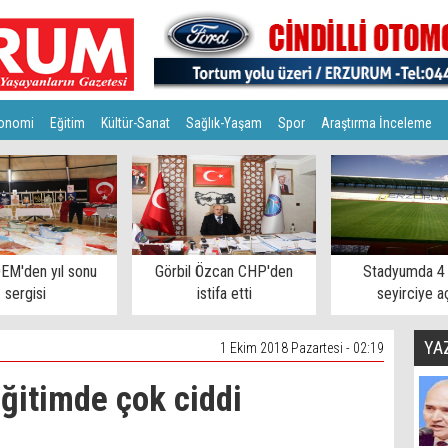
onomi
Eğitim
Kültür-Sanat
Sağlık-Yaşam
Spor
Araştırma İnceleme
EM'den yıl sonu
Görbil Özcan CHP'den
Stadyumda 4 
sergisi
istifa etti
seyirciye aç
YA
1 Ekim 2018 Pazartesi - 02:19
eğitimde çok ciddi