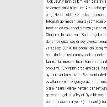
''Çok uzun yılların birikimi olan birtakı
beklemediğinizi biliyorum. Ama daha ge
bir gözlemim oldu. Bizim akşam düşünü
fotoğrafı görmeden, analiz yapmadan bir
taraftan da çok engel olmaya çalışanlar v
Chaplin'in bir sözü var, ''Sana engel olm
dönemde güzel şeyler söylüyoruz, konuşu
vereceğiz. Çünkü biz çocuk için uğraşı
çocuklarla buluşturamayacaksak nelerle 
tarihsel bir mesele. Bizim tüm insana iht
problemi, Türkiye’nin problemi değil. İn
uygarlık var karşımızda. Biz insanlık ded
evlatlarımız olarak görüyoruz. Bütün in
bizim insanlık olarak neyden bahsettiğim
gerçekten çok büyüleyici. Öyle bir çağdayı
bundan nasibini alıyor. Eğer insanlığı bu 