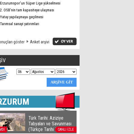
Erzurumspor’un Süper Lige yükselmesi
2. OSB’nin tam kapasiteye ulaşması
Yatay yapılaşmaya geçilmesi
Tarımsal sanayi yatırımları
nuçları göster
Anket arşivi
ŞİV
RZURUM
Türk Tarihi: Aziziye
Tabyaları ve Savunması
(Türkçe Tarihi Belgesel)
MDİ
CANLI İZLE