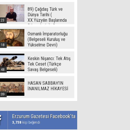
89) Çağdaş Türk ve
Dünya Tarihi (
XX.Yüzyılın Başlarında
:23
Dünya ( - I -) -Ramazan
Yetgin (2017)
Osmanlı İmparatorluğu
(Belgeseli Kuruluş ve
Yükselme Devri)
:18
Keskin Nişancı: Tek Atış
Tek Ceset (Türkçe
Savaş Belgeseli)
:48
HASAN SABBAH'IN
İNANILMAZ HİKAYESİ
:09
Erzurum Gazetesi Facebook'ta
3,738
kişi beğendi