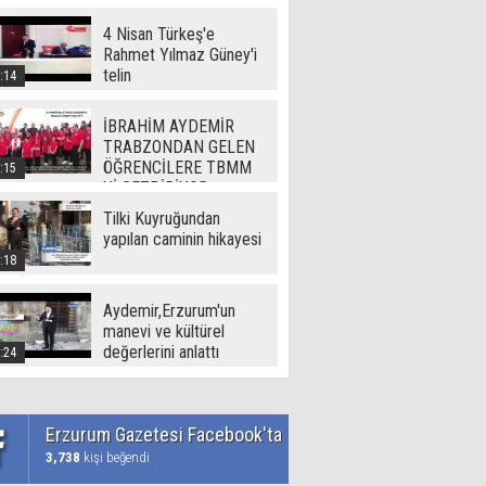
(720p)
4 Nisan Türkeş'e
Rahmet Yılmaz Güney'i
telin
:14
İBRAHİM AYDEMİR
TRABZONDAN GELEN
ÖĞRENCİLERE TBMM
:15
Yİ GEZDİRİYOR
Tilki Kuyruğundan
yapılan caminin hikayesi
:18
Aydemir,Erzurum'un
manevi ve kültürel
değerlerini anlattı
:24
Erzurum Gazetesi Facebook'ta
3,738
kişi beğendi