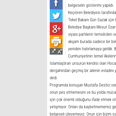
belgeselin gösterimi yapıldı.
Keçiören Belediyesi tarafınd
Tekel Bakanı Gün Sazak için 
Belediye Başkanı Mesut Özarsl
siyasi partilerin temsilciler
akşam burada sadece bir belg
yeniden hatırlamaya geldik. B
Cumhuriyetinin temel ilkeleri
İslamlaştıran unsurun kendisi olan Hoca
dergahından geçmiş bir ailenin evladın
dedi.
Programda konuşan Mustafa Destici ise, 
onun pes etmemesini ve bu yolda müca
için çok önemli olduğunu ifade etmek is
yetişmiyor. Onları da kaybetmememiz ge
belgeseli izleyemeyiz. Onun için bizim s