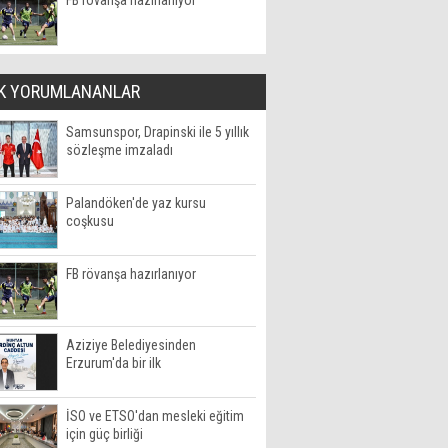
FB rövanşa hazırlanıyor
K YORUMLANANLAR
Samsunspor, Drapinski ile 5 yıllık
sözleşme imzaladı
Palandöken'de yaz kursu
coşkusu
FB rövanşa hazırlanıyor
Aziziye Belediyesinden
Erzurum'da bir ilk
İSO ve ETSO'dan mesleki eğitim
için güç birliği