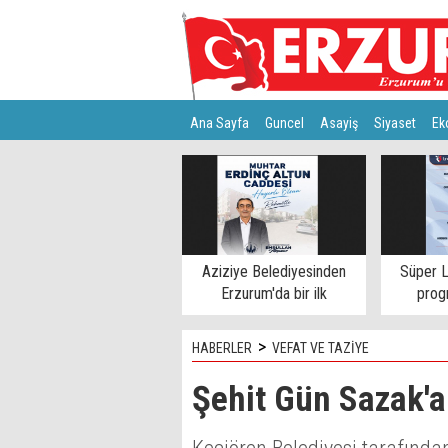
Ana Sayfa
Guncel
Asayiş
Siyaset
Ek
Türkiye
Teknoloji
Aziziye Belediyesinden
Süper L
Erzurum'da bir ilk
progr
>
HABERLER
VEFAT VE TAZİYE
Şehit Gün Sazak'a