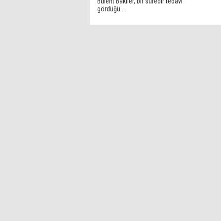
Bülent Bakiler, bir süredir tedavi
gördüğü ...