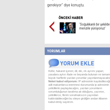
gerekiyor" diye konuştu.
‘Soğukkanlı bir şekilde
menzile yürüyoruz’
YORUMLAR
Küfür, hakaret içeren; dil, din, ırk ayrımı yapan;
yasalara aykırı ifade ve beyanda bulunan ve tamam
büyük harflerle yazılan yorumlar yayınlanmayacaktı
Neleri kabul ediyorum:
IP adresimin kaydedileceği
adli makamlarca istenmesi durumunda ip adresimin
yetkililerle paylaşılacağını, yazılan yorumların
sorumluluğunun tarafıma ait olduğunu, yazımın,
yetkililerce, fikrim sorulmaksızın yayından
kaldırılabileceğini bu siteye girdiğim andan itibaren
kabul etmiş sayılırım.