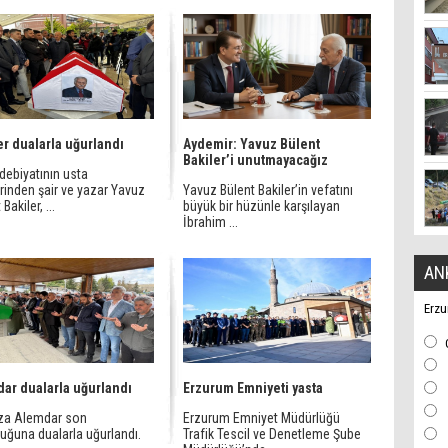
er dualarla uğurlandı
Aydemir: Yavuz Bülent
Bakiler’i unutmayacağız
debiyatının usta
rinden şair ve yazar Yavuz
Yavuz Bülent Bakiler’in vefatını
Bakiler, ...
büyük bir hüzünle karşılayan
İbrahim ...
AN
Erzu
ar dualarla uğurlandı
Erzurum Emniyeti yasta
eza Alemdar son
Erzurum Emniyet Müdürlüğü
uğuna dualarla uğurlandı.
Trafik Tescil ve Denetleme Şube