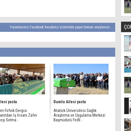
ÇO
Yorumlarınızı Facebook hesabınız üzerinden yapın hemen onaylansın...
ilesi yasta
Dumlu Ailesi yasta
m Fırfırik Dergisi
Atatürk Üniversitesi Sağlık
arından İş İnsanı Zafer
Araştırma ve Uygulama Merkezi
 eşi Selma ...
Başmüdürü Fedli ...