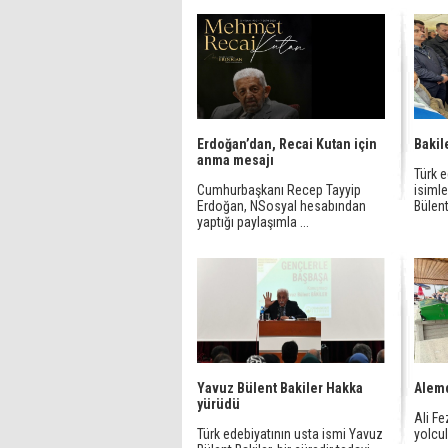
Erdoğan’dan, Recai Kutan için
Bakil
anma mesajı
Türk e
Cumhurbaşkanı Recep Tayyip
isimle
Erdoğan, NSosyal hesabından
Bülent 
yaptığı paylaşımla ...
Yavuz Bülent Bakiler Hakka
Alemd
yürüdü
Ali F
Türk edebiyatının usta ismi Yavuz
yolcul