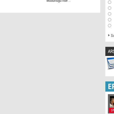
Müdürlüğü’nde ...
So
AR
E
Şİ