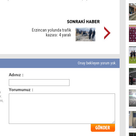
Erzincan yolunda trafik
kazası: 4 yaralı
Onay bekleyen yorum yok.
ı
r.
ni,