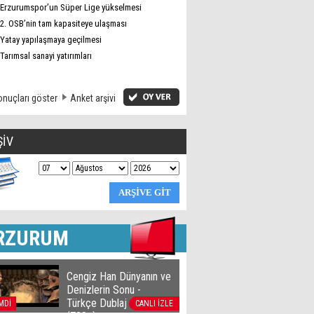
Erzurumspor’un Süper Lige yükselmesi
2. OSB’nin tam kapasiteye ulaşması
Yatay yapılaşmaya geçilmesi
Tarımsal sanayi yatırımları
nuçları göster
Anket arşivi
ŞİV
RZURUM
Cengiz Han Dünyanın ve
Denizlerin Sonu -
Türkçe Dublaj film izle
MDİ
CANLI İZLE