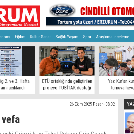
onomi
Eğitim
Kültür-Sanat
Sağlık-Yaşam
Spor
Araştırma İnceleme
ig 2. ve 3. Hafta
ETÜ ortaklığında geliştirilen
Yaz Kur'an ku
amı açıklandı
projeye TÜBİTAK desteği
turnuva hey
YA
26 Ekim 2025 Pazar - 08:02
 vefa