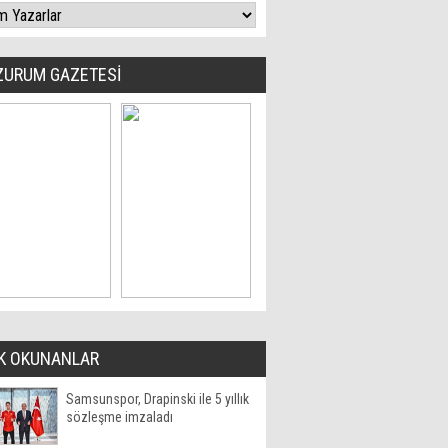
ZURUM GAZETESİ
K OKUNANLAR
Samsunspor, Drapinski ile 5 yıllık
sözleşme imzaladı