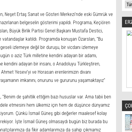
an, Neşet Ertaş Sanat ve Gösteri Merkezi’nde eski Gümrük ve
ER
hazırlanan belgeselin gösterimi yapıldı. Programa, Keçiören
an, Büyük Birlik Partisi Genel Başkanı Mustafa Destici,
i ve vatandaşlar katıldı. Programda konuşan Özarslan, "Bu
eseli izlemeye değil bir duruşu, bir vicdanı izlemeye
ugün o aziz Türk milletine kendini adayan bir adamı,
ne kendini adayan bir insanı, o Anadoluyu Türkleştiren,
 Ahmet Yesevi’yi ve Horasan erenlerimizin divanı
ı yaşamanın imkanını, onurunu ve gururunu yaşamaktayız"
"Benim de şahitlik ettiğim bazı hususlar var. Ama tabii ben
dele etmesini hem ülkemiz için hem de düşünce dünyamız
ÇO
tiyorum. Çünkü İsmail Güneş gibi değerler maalesef kolay
rekiyor. İşte İsmail Güneş olmasaydı bugün biz burada bu
anatçılarımıza da fikir adamlarımıza da sahip çıkmamız