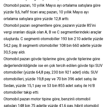
Otomobil pazarı, 10 yıllık Mayıs ayı ortalama satışlara göre
yüzde 9,6, hafif ticari araç pazarı, 10 yıllık Mayıs ayı
ortalama satışlara göre yüzde 12,8 arttı.
Otomobil pazarı segmentlere göre; pazarın yüzde 85’ini
vergi oranları düşük olan A, B ve C segmentlerindeki araçlar
oluşturdu. C segmenti otomobiller 193 bin 210 adetle yüzde
54,2 pay, B segmenti otomobiller 108 bin 660 adetle yüzde
30,5 pay aldı.
Otomobil pazarı gövde tiplerine göre; gövde tiplerine göre
değerlendirildiğinde ise en çok tercih edilen gövde tipi SUV
otomobiller (yüzde 64,8 pay, 230 bin 921 adet) oldu. SUV
otomobilleri, yüzde 19,8 pay ve 70 bin 396 adet satış ile
Sedan, yüzde 15,1 pay ve 53 bin 855 adet satış ile H/B
otomobiller takip etti.
Otomobil pazarı motor tipine göre; benzinli otomobil
satışları 148 bin 75 adetle yüzde 41,6 pay, hibrit otomobil