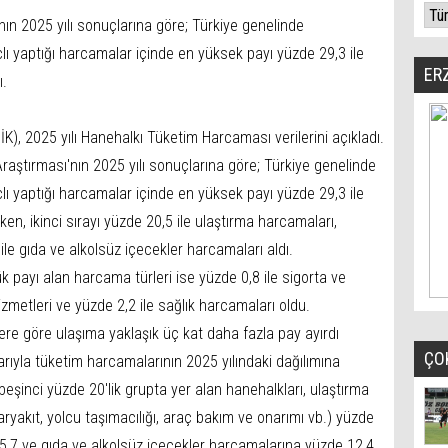
ın 2025 yılı sonuçlarına göre; Türkiye genelinde
lı yaptığı harcamalar içinde en yüksek payı yüzde 29,3 ile
ER
ı.
İK), 2025 yılı Hanehalkı Tüketim Harcaması verilerini açıkladı.
aştırması'nın 2025 yılı sonuçlarına göre; Türkiye genelinde
lı yaptığı harcamalar içinde en yüksek payı yüzde 29,3 ile
ken, ikinci sırayı yüzde 20,5 ile ulaştırma harcamaları,
ile gıda ve alkolsüz içecekler harcamaları aldı.
payı alan harcama türleri ise yüzde 0,8 ile sigorta ve
izmetleri ve yüzde 2,2 ile sağlık harcamaları oldu.
lere göre ulaşıma yaklaşık üç kat daha fazla pay ayırdı
ÇO
ibarıyla tüketim harcamalarının 2025 yılındaki dağılımına
beşinci yüzde 20'lik grupta yer alan hanehalkları, ulaştırma
aryakıt, yolcu taşımacılığı, araç bakım ve onarımı vb.) yüzde
5,7 ve gıda ve alkolsüz içecekler harcamalarına yüzde 12,4