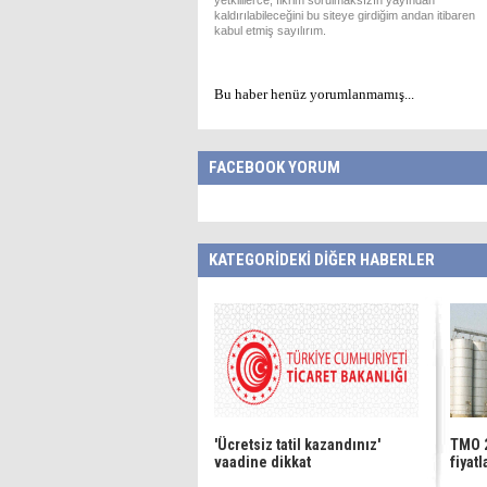
yetkililerce, fikrim sorulmaksızın yayından
kaldırılabileceğini bu siteye girdiğim andan itibaren
kabul etmiş sayılırım.
Bu haber henüz yorumlanmamış...
FACEBOOK YORUM
KATEGORİDEKİ DİĞER HABERLER
'Ücretsiz tatil kazandınız'
TMO 2
vaadine dikkat
fiyatl