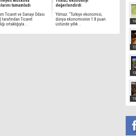
 heyeti Moskova
Yılmaz ekonomiyi
larını tamamladı
değerlendirdi
um Ticaret ve Sanayi Odası
Yılmaz: "Türkiye ekonomisi,
 tarafından Ticaret
dünya ekonomisinin 1.8 puan
10
ğı ortaklığıyla ...
üstünde yıllık ...
12
13
13