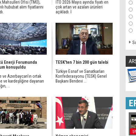
 Mahsulleri Ofisi (TMO),
İTO 2026 Mayıs ayında fiyatı en
ılı hububat alım fiyatlarını
çok artan ve azalan ürünleri
dı.
açıkladı. İ
So
AR
kü Enerji Forumunda
TESK'ten 7 bin 200 gün talebi
rum konuşuldu
Türkiye Esnaf ve Sanatkarları
e ve Azerbaycan'ın ortak
Konfederasyonu (TESK) Genel
ne ve kardeşliğine dayanan
Başkanı Bendevi ...
ğın, ...
E
Şİ