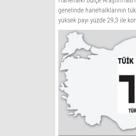
Hanehalkı Bütçe Araştırması'n
genelinde hanehalklarının tü
yüksek payı yüzde 29,3 ile kon