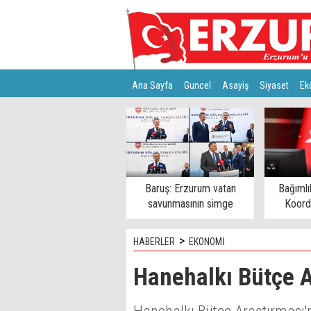
Ana Sayfa
Guncel
Asayiş
Siyaset
Ek
Türkiye
Teknoloji
Baruş: Erzurum vatan
Bağımlı
savunmasının simge
Koord
şehirlerinden
>
HABERLER
EKONOMİ
Hanehalkı Bütçe A