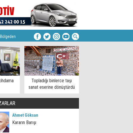
Bölgeden
tihdama
Topladığı binlerce taşı
sanat eserine dönüştürdü
ZARLAR
Ahmet Göksan
Kararın Barışı