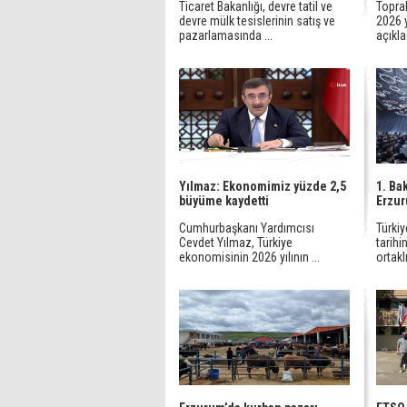
Ticaret Bakanlığı, devre tatil ve
Toprak
devre mülk tesislerinin satış ve
2026 y
pazarlamasında ...
açıkla
Yılmaz: Ekonomimiz yüzde 2,5
1. Ba
büyüme kaydetti
Erzu
Cumhurbaşkanı Yardımcısı
Türkiy
Cevdet Yılmaz, Türkiye
tarihi
ekonomisinin 2026 yılının ...
ortaklı