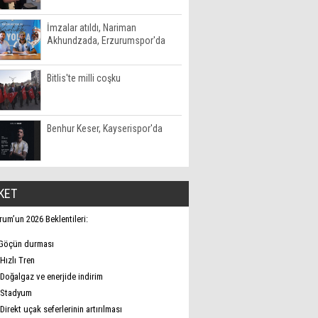
İmzalar atıldı, Nariman
Akhundzada, Erzurumspor'da
Bitlis'te milli coşku
Benhur Keser, Kayserispor'da
KET
rum’un 2026 Beklentileri:
Göçün durması
Hızlı Tren
Doğalgaz ve enerjide indirim
Stadyum
Direkt uçak seferlerinin artırılması