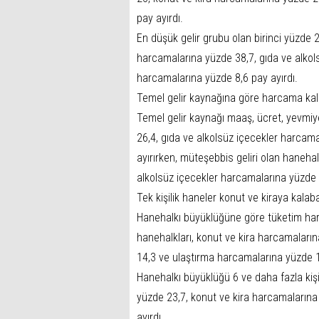
pay ayırdı.
En düşük gelir grubu olan birinci yüzde 2
harcamalarına yüzde 38,7, gıda ve alkol
harcamalarına yüzde 8,6 pay ayırdı.
Temel gelir kaynağına göre harcama kalıp
Temel gelir kaynağı maaş, ücret, yevmiye
26,4, gıda ve alkolsüz içecekler harcam
ayırırken, müteşebbis geliri olan hanehal
alkolsüz içecekler harcamalarına yüzde 
Tek kişilik haneler konut ve kiraya kalab
Hanehalkı büyüklüğüne göre tüketim harca
hanehalkları, konut ve kira harcamaları
14,3 ve ulaştırma harcamalarına yüzde 1
Hanehalkı büyüklüğü 6 ve daha fazla kişi
yüzde 23,7, konut ve kira harcamaların
ayırdı.