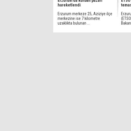
Erzurum’da kurban pazarı
ETSO
hareketlendi
temas
Erzurum merkeze 25, Aziziye ilçe
Erzur
merkezine ise 7 kilometre
(ETSO)
uzaklıkta bulunan ...
Bakanlı