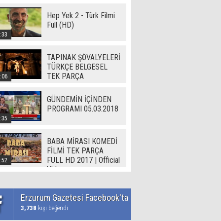
Hep Yek 2 - Türk Filmi
Full (HD)
:33
TAPINAK ŞÖVALYELERİ
TÜRKÇE BELGESEL
TEK PARÇA
:06
GÜNDEMİN İÇİNDEN
PROGRAMI 05.03.2018
:35
BABA MİRASI KOMEDİ
FİLMİ TEK PARÇA
FULL HD 2017 | Official
:52
Video
Erzurum Gazetesi Facebook'ta
3,738
kişi beğendi