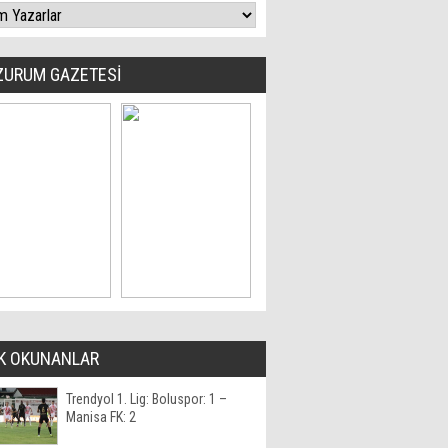
ZURUM GAZETESİ
K OKUNANLAR
Trendyol 1. Lig: Boluspor: 1 –
Manisa FK: 2