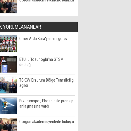
Görgün akademisyenlerle buluştu
K YORUMLANANLAR
Ömer Arda Kara'ya milli görev
ETÜ'lü Tosunoğlu'na STSM
desteği
TSKGV Erzurum Bölge Temsilciliği
açıldı
Erzurumspor, Ebosele ile prensip
anlaşmasına vardı
Görgün akademisyenlerle buluştu