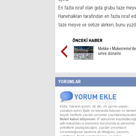
En fazla israf olan gıda grubu taze mey
Hanehalkları tarafından en fazla israf ed
taze meyve ve sebze alırken, bunu yüzde 
Mekke-i Mükerreme’de
umre dönemi
YORUMLAR
Küfür, hakaret içeren; dil, din, ırk ayrımı yapan;
yasalara aykırı ifade ve beyanda bulunan ve tamam
büyük harflerle yazılan yorumlar yayınlanmayacaktı
Neleri kabul ediyorum:
IP adresimin kaydedileceği
adli makamlarca istenmesi durumunda ip adresimin
yetkililerle paylaşılacağını, yazılan yorumların
sorumluluğunun tarafıma ait olduğunu, yazımın,