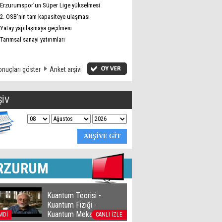
Erzurumspor’un Süper Lige yükselmesi
2. OSB’nin tam kapasiteye ulaşması
Yatay yapılaşmaya geçilmesi
Tarımsal sanayi yatırımları
nuçları göster
Anket arşivi
ŞİV
RZURUM
Kuantum Teorisi -
Kuantum Fiziği -
Kuantum Mekaniği
MDİ
CANLI İZLE