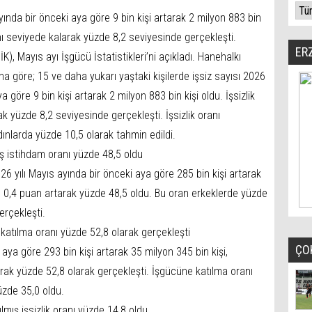
yında bir önceki aya göre 9 bin kişi artarak 2 milyon 883 bin
aynı seviyede kalarak yüzde 8,2 seviyesinde gerçekleşti.
ER
K), Mayıs ayı İşgücü İstatistikleri’ni açıkladı. Hanehalkı
a göre; 15 ve daha yukarı yaştaki kişilerde işsiz sayısı 2026
a göre 9 bin kişi artarak 2 milyon 883 bin kişi oldu. İşsizlik
ak yüzde 8,2 seviyesinde gerçekleşti. İşsizlik oranı
ınlarda yüzde 10,5 olarak tahmin edildi.
ış istihdam oranı yüzde 48,5 oldu
26 yılı Mayıs ayında bir önceki aya göre 285 bin kişi artarak
se 0,4 puan artarak yüzde 48,5 oldu. Bu oran erkeklerde yüzde
erçekleşti.
katılma oranı yüzde 52,8 olarak gerçekleşti
ÇO
 aya göre 293 bin kişi artarak 35 milyon 345 bin kişi,
rak yüzde 52,8 olarak gerçekleşti. İşgücüne katılma oranı
üzde 35,0 oldu.
mış işsizlik oranı yüzde 14,8 oldu