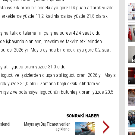
 işsizlik oranı bir önceki aya göre 0,4 puan artarak yüzde
ı; erkeklerde yüzde 11,2, kadınlarda ise yüzde 21,8 olarak
ş haftalık ortalama fiili çalışma süresi 42,4 saat oldu
e işbaşında olanların, mevsim ve takvim etkilerinden
ma süresi 2026 yılı Mayıs ayında bir önceki aya göre 0,2 saat
ş atıl işgücü oranı yüzde 31,0 oldu
işgücü ve işsizlerden oluşan atıl işgücü oranı 2026 yılı Mayıs
arak yüzde 31,0 oldu. Zamana bağlı eksik istihdam ve
ken işsiz ve potansiyel işgücünün bütünleşik oranı yüzde 20,5
slendi
Mayıs ayı Dış Ticaret verileri
açıklandı