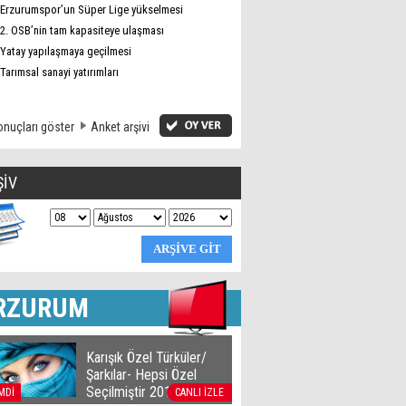
Erzurumspor’un Süper Lige yükselmesi
2. OSB’nin tam kapasiteye ulaşması
Yatay yapılaşmaya geçilmesi
Tarımsal sanayi yatırımları
nuçları göster
Anket arşivi
ŞİV
RZURUM
Karışık Özel Türküler/
Şarkılar- Hepsi Özel
Seçilmiştir 2016
MDİ
CANLI İZLE