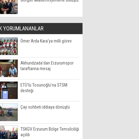
Görgün akademisyenlerle buluştu
K YORUMLANANLAR
Ömer Arda Kara'ya milli görev
Akhundzada'dan Erzurumspor
taraftarına mesaj
ETÜ'lü Tosunoğlu'na STSM
desteği
Çay sohbeti iddiaya dönüştü
TSKGV Erzurum Bölge Temsilciliği
açıldı