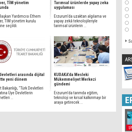
ver, TİM yönetim
Tarımsal ürünlerde yapay zeka
lunda
uygulaması
Başkan Yardımcısı Ethem
Erzurum'da uzaktan algılama ve
er, TİM yönetim kurulu
yapay zekâ teknolojileriyle
ine seçildi.
tarımsal ürünlerin ...
So
AR
devletleri arasında dijital
KUDAKA'da Mesleki
ette yeni dönem
Mükemmeliyet Merkezi
gündemi
t Bakanlığı, "Türk Devletleri
atına Üye Devletlerin
Erzurum’da tarımda eğitim,
E
tleri ...
teknoloji ve kırsal kalkınmayı bir
araya getirecek ...
Şİ