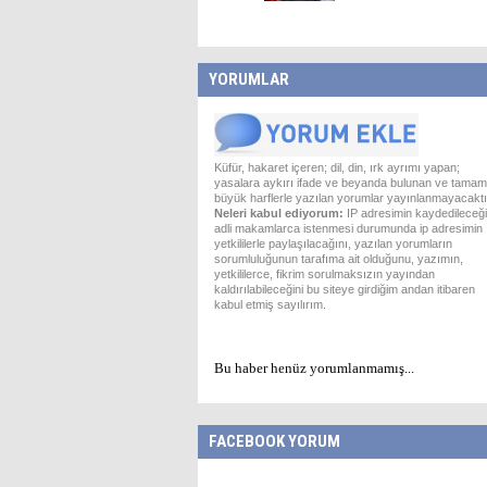
YORUMLAR
Küfür, hakaret içeren; dil, din, ırk ayrımı yapan;
yasalara aykırı ifade ve beyanda bulunan ve tamam
büyük harflerle yazılan yorumlar yayınlanmayacaktı
Neleri kabul ediyorum:
IP adresimin kaydedileceği
adli makamlarca istenmesi durumunda ip adresimin
yetkililerle paylaşılacağını, yazılan yorumların
sorumluluğunun tarafıma ait olduğunu, yazımın,
yetkililerce, fikrim sorulmaksızın yayından
kaldırılabileceğini bu siteye girdiğim andan itibaren
kabul etmiş sayılırım.
Bu haber henüz yorumlanmamış...
FACEBOOK YORUM