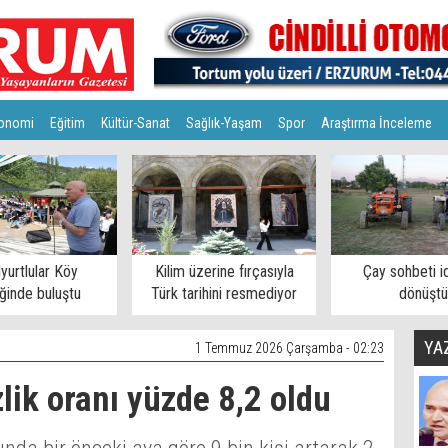
onomi
Eğitim
Kültür-Sanat
Sağlık-Yaşam
Spor
Araştırma İnceleme
lyurtlular Köy
Kilim üzerine fırçasıyla
Çay sohbeti i
iğinde buluştu
Türk tarihini resmediyor
dönüştü
YA
1 Temmuz 2026 Çarşamba - 02:23
lik oranı yüzde 8,2 oldu