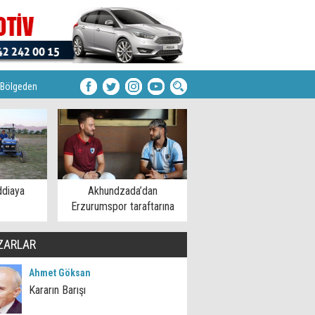
Bölgeden
ddiaya
Akhundzada’dan
Erzurumspor taraftarına
mesaj
ZARLAR
Ahmet Göksan
Kararın Barışı