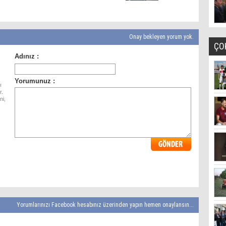
Onay bekleyen yorum yok.
ÇO
ı
r.
ni,
Yorumlarınızı Facebook hesabınız üzerinden yapın hemen onaylansın...