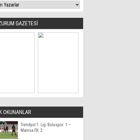
ZURUM GAZETESİ
K OKUNANLAR
Trendyol 1. Lig: Boluspor: 1 –
Manisa FK: 2