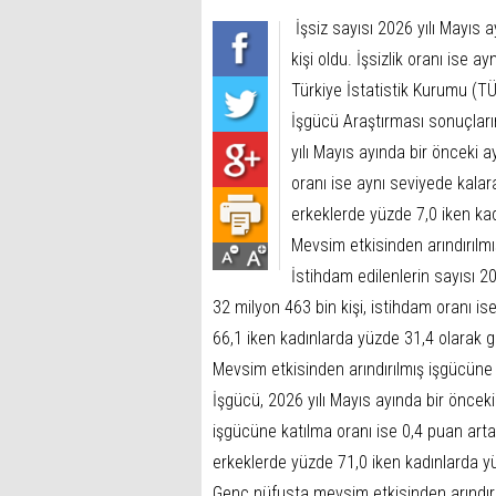
İşsiz sayısı 2026 yılı Mayıs a
kişi oldu. İşsizlik oranı ise 
Türkiye İstatistik Kurumu (TÜİ
İşgücü Araştırması sonuçların
yılı Mayıs ayında bir önceki ay
oranı ise aynı seviyede kalar
erkeklerde yüzde 7,0 iken kad
Mevsim etkisinden arındırılm
İstihdam edilenlerin sayısı 20
32 milyon 463 bin kişi, istihdam oranı i
66,1 iken kadınlarda yüzde 31,4 olarak g
Mevsim etkisinden arındırılmış işgücüne 
İşgücü, 2026 yılı Mayıs ayında bir önceki
işgücüne katılma oranı ise 0,4 puan arta
erkeklerde yüzde 71,0 iken kadınlarda y
Genç nüfusta mevsim etkisinden arındırıl