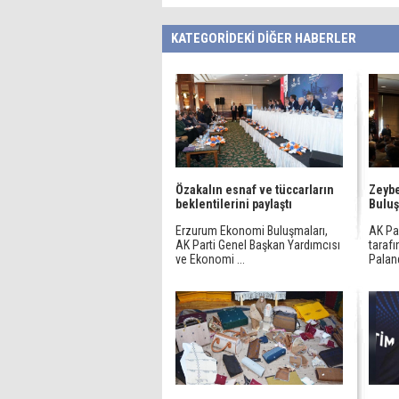
KATEGORİDEKİ DİĞER HABERLER
Özakalın esnaf ve tüccarların
Zeyb
beklentilerini paylaştı
Buluş
Erzurum Ekonomi Buluşmaları,
AK Par
AK Parti Genel Başkan Yardımcısı
taraf
ve Ekonomi ...
Paland