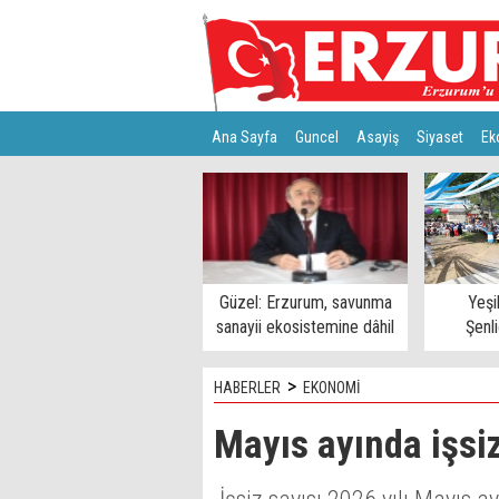
Ana Sayfa
Guncel
Asayiş
Siyaset
Ek
Türkiye
Teknoloji
Güzel: Erzurum, savunma
Yeşi
sanayii ekosistemine dâhil
Şenl
edilmeli
>
HABERLER
EKONOMİ
Mayıs ayında işsiz