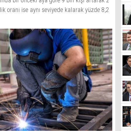
yında bir önceki aya göre 9 bin kişi artarak 2
zlik oranı ise aynı seviyede kalarak yüzde 8,2