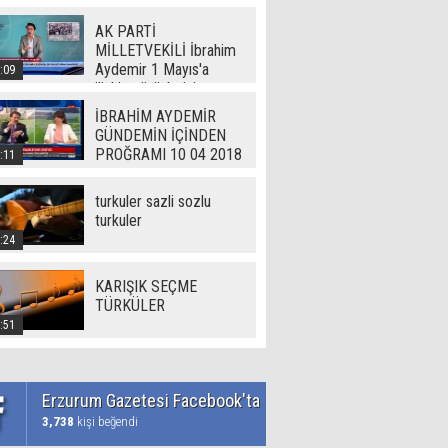
AK PARTİ
MİLLETVEKİLİ İbrahim
Aydemir 1 Mayıs'a
:09
ilişkin görüşlerini
Erzurum Gazetesi'ne
İBRAHİM AYDEMİR
açıkladı
GÜNDEMİN İÇİNDEN
PROĞRAMI 10 04 2018
:11
turkuler sazli sozlu
turkuler
:24
KARIŞIK SEÇME
TÜRKÜLER
:51
Erzurum Gazetesi Facebook'ta
3,738
kişi beğendi