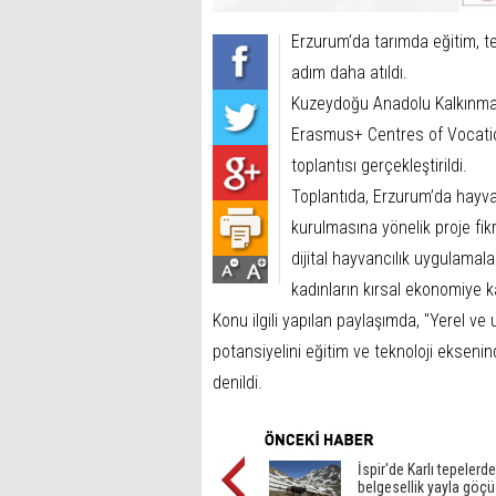
Erzurum’da tarımda eğitim, te
adım daha atıldı.
Kuzeydoğu Anadolu Kalkınma 
Erasmus+ Centres of Vocatio
toplantısı gerçekleştirildi.
Toplantıda, Erzurum’da hayva
kurulmasına yönelik proje fikri
dijital hayvancılık uygulamala
kadınların kırsal ekonomiye kat
Konu ilgili yapılan paylaşımda, "Yerel ve 
potansiyelini eğitim ve teknoloji ekseni
denildi.
İspir'de Karlı tepelerde
belgesellik yayla göçü