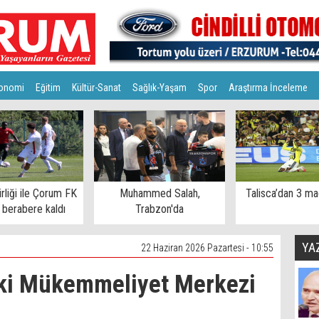
onomi
Eğitim
Kültür-Sanat
Sağlık-Yaşam
Spor
Araştırma İnceleme
rliği ile Çorum FK
Muhammed Salah,
Talisca’dan 3 ma
 berabere kaldı
Trabzon'da
YA
22 Haziran 2026 Pazartesi - 10:55
ki Mükemmeliyet Merkezi