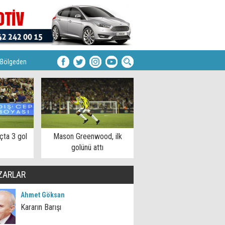
Bölgeden
çta 3 gol
Mason Greenwood, ilk
golünü attı
ZARLAR
Ahmet Göksan
Kararın Barışı