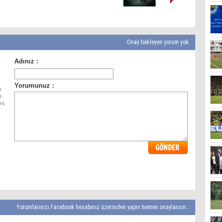
Onay bekleyen yorum yok.
ı
r.
ni,
Yorumlarınızı Facebook hesabınız üzerinden yapın hemen onaylansın...