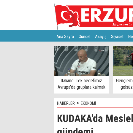
Ana Sayfa
Guncel
Asayiş
Siyaset
Ek
Türkiye
Teknoloji
Italiano: Tek hedefimiz
Gençlerbi
Avrupa'da gruplara kalmak
golsüz
>
HABERLER
EKONOMİ
KUDAKA'da Mesle
gündemi