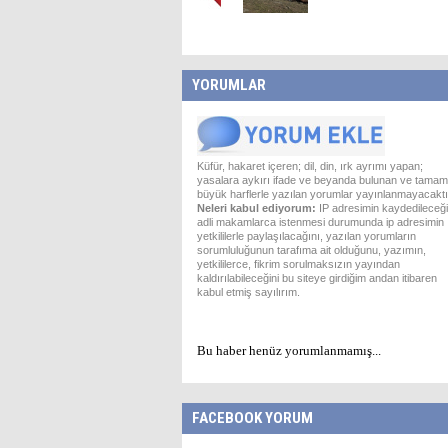
YORUMLAR
Küfür, hakaret içeren; dil, din, ırk ayrımı yapan;
yasalara aykırı ifade ve beyanda bulunan ve tamam
büyük harflerle yazılan yorumlar yayınlanmayacaktı
Neleri kabul ediyorum:
IP adresimin kaydedileceği
adli makamlarca istenmesi durumunda ip adresimin
yetkililerle paylaşılacağını, yazılan yorumların
sorumluluğunun tarafıma ait olduğunu, yazımın,
yetkililerce, fikrim sorulmaksızın yayından
kaldırılabileceğini bu siteye girdiğim andan itibaren
kabul etmiş sayılırım.
Bu haber henüz yorumlanmamış...
FACEBOOK YORUM