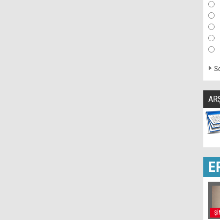
So
AR
E
Şİ