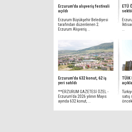
Erzurum'da alışveriş festivali
ETÜ Ö
açıldı
sektö
Erzurum Büyükşehir Belediyesi
Erzuru
tarafından düzenlenen 2.
İktisa
Erzurum Alışveriş ...
...
Erzurum’da 632 konut, 62 iş
TÜİK 
yeri satıldı
açıkl
**ERZURUM GAZETESİ ÖZEL -
Türkiy
Erzurum'da 2026 yılının Mayıs
satış 
ayında 632 konut, ...
önceki 