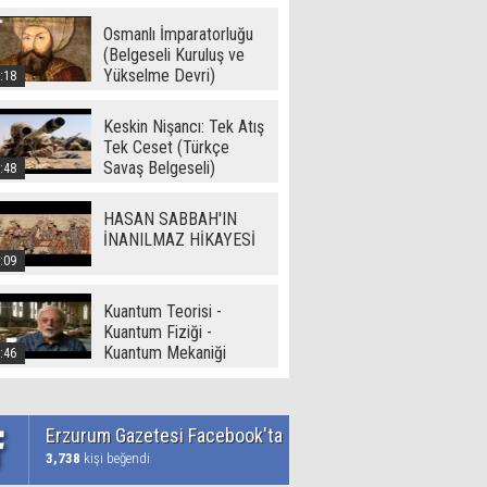
Dünya ( - I -) -Ramazan
Yetgin (2017)
Osmanlı İmparatorluğu
(Belgeseli Kuruluş ve
Yükselme Devri)
:18
Keskin Nişancı: Tek Atış
Tek Ceset (Türkçe
Savaş Belgeseli)
:48
HASAN SABBAH'IN
İNANILMAZ HİKAYESİ
:09
Kuantum Teorisi -
Kuantum Fiziği -
Kuantum Mekaniği
:46
Erzurum Gazetesi Facebook'ta
3,738
kişi beğendi