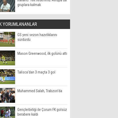
Italiano: Tek hedefimiz Avrupa'da
gruplara kalmak
K YORUMLANANLAR
GS yeni sezon hazırlıklarını
sürdürdü
Mason Greenwood, ilk golünü attı
Talisca'dan 3 maçta 3 gol
Muhammed Salah, Trabzon'da
Gençlerbirliği ile Çorum FK golsüz
berabere kaldı