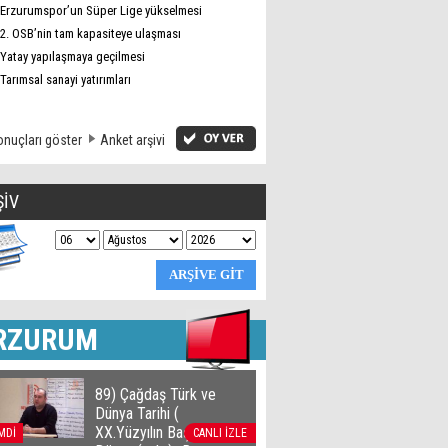
Erzurumspor’un Süper Lige yükselmesi
2. OSB’nin tam kapasiteye ulaşması
Yatay yapılaşmaya geçilmesi
Tarımsal sanayi yatırımları
nuçları göster
Anket arşivi
ŞİV
RZURUM
89) Çağdaş Türk ve
Dünya Tarihi (
XX.Yüzyılın Başlarında
MDİ
CANLI İZLE