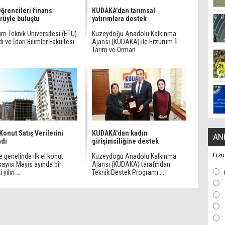
ğrencileri finans
KUDAKA'dan tarımsal
rüyle buluştu
yatırımlara destek
m Teknik Üniversitesi (ETÜ)
Kuzeydoğu Anadolu Kalkınma
di ve İdari Bilimler Fakültesi
Ajansı (KUDAKA) ile Erzurum İl
Tarım ve Orman ...
Konut Satış Verilerini
KUDAKA'dan kadın
AN
adı
girişimciliğine destek
Erzu
e genelinde ilk el konut
Kuzeydoğu Anadolu Kalkınma
sayısı Mayıs ayında bir
Ajansı (KUDAKA) tarafından
yılın ...
Teknik Destek Programı ...