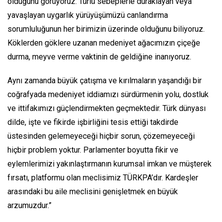
olduğunu görüyoruz. Türlü sebeplerle duraklayan veya
yavaşlayan uygarlık yürüyüşümüzü canlandırma
sorumluluğunun her birimizin üzerinde olduğunu biliyoruz.
Köklerden göklere uzanan medeniyet ağacımızın çiçeğe
durma, meyve verme vaktinin de geldiğine inanıyoruz.
Aynı zamanda büyük çatışma ve kırılmaların yaşandığı bir
coğrafyada medeniyet iddiamızı sürdürmenin yolu, dostluk
ve ittifakımızı güçlendirmekten geçmektedir. Türk dünyası
dilde, işte ve fikirde işbirliğini tesis ettiği takdirde
üstesinden gelemeyeceği hiçbir sorun, çözemeyeceği
hiçbir problem yoktur. Parlamenter boyutta fikir ve
eylemlerimizi yakınlaştırmanın kurumsal imkan ve müşterek
fırsatı, platformu olan meclisimiz TÜRKPA’dır. Kardeşler
arasındaki bu aile meclisini genişletmek en büyük
arzumuzdur.”