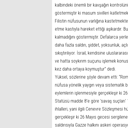
kalbindeki önemli bir kavşağın kontrolünü 
göstermiştir ki masum sivilleri katletme
Filistin nüfusunun varlığına kastetmekted
etme kastıyla hareket ettiği aşikardır. Bu s
kalmadığını göstermiştir. Defalarca yerle
daha fazla saldırı, şiddet, yoksunluk, aç
sıkıştırılıyor. İsrail, kendisine uluslara
ve hatta soykırım suçunu işlemek konus
kez daha ortaya koymuştur” dedi.
Yüksel, sözlerine şöyle devam etti: “Rom
nüfusa yönelik yaygın veya sistematik bi
eylemlerin işlenmesiyle gerçekleşir ki 
Statüsü madde 8’e göre 'savaş suçları' 
ihlalleri, yani ilgili Cenevre Sözleşmesi 
gerçekleşir ki 26 Mayıs gecesi sergilenen
saldırısıyla Gazze halkını askeri operas