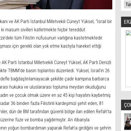
 ve AK Parti İstanbul Milletvekili Cüneyt Yüksel, "İsrail bir
ER
ki masum sivilleri katletmekte hiçbir tereddüt
ze’deki tüm Filistin nüfusunun varlığına kastetmektedir.
uşması için gerekli olan yok etme kastıyla hareket ettiği
K Parti İstanbul Milletvekili Cüneyt Yüksel, AK Parti Denizli
rlikte TBMM’de basın toplantısı düzenledi. Yüksel, İsrail’in 26
edefle bağdaştırılamayacak şekilde çadır kampına barbarca
slararası hukuka ve uluslararası topluma meydan okuduğunu
 kadın ve çocuk olmak üzere en az 45 kişi hayatını kaybetmiş
adar 36 binden fazla Filistinli kardeşimizi şehit eden, 81
ÇO
niler, dün de BM tarafından güvenli bölge ilan edilen Refah’ta
 üzerine füze ve bomba yağdırmıştır. An itibarıyla
larının yoğun bombardıman yaparak Refah’a girdiğini ve şehrin