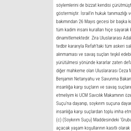
söylemlerini de bizzat kendisi çürütmüşt
göstermiştir. İsrail’in hukuk tanımazlığı
bakımından 26 Mayıs gecesi bir başka kırı
tüm kadim insani kuralları hiçe sayarak
dinamitlemektedir. Zira Uluslararası Ada
tedbir kararıyla Refah’taki tüm askeri sa
alınmaması ve savaş suçları teşkil edeb
yürütülmesi yönünde kararlar zaten defala
diğer mahkeme olan Uluslararası Ceza M
Benjamin Netanyahu ve Savunma Bakanı Y
insanlığa karşı suçların ve savaş suçlar
etmeliyim ki UCM Savcılık Makamının özel
Suçu'na dayanıp, soykırım suçuna dayan
insanlığa karşı suçlardan toplu imha et
(c) (Soykırım Suçu) Maddesindeki 'Grub
açacak yaşam koşullarının kasıtlı olarak