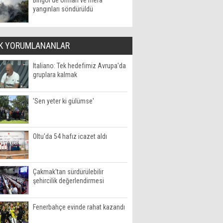
Bingöl'de orman ve mera
yangınları söndürüldü
K YORUMLANANLAR
Italiano: Tek hedefimiz Avrupa'da
gruplara kalmak
'Sen yeter ki gülümse'
Oltu'da 54 hafız icazet aldı
Çakmak'tan sürdürülebilir
şehircilik değerlendirmesi
Fenerbahçe evinde rahat kazandı