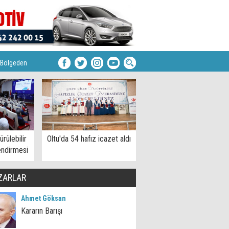
Bölgeden
rülebilir
Oltu'da 54 hafız icazet aldı
endirmesi
ZARLAR
Ahmet Göksan
Kararın Barışı