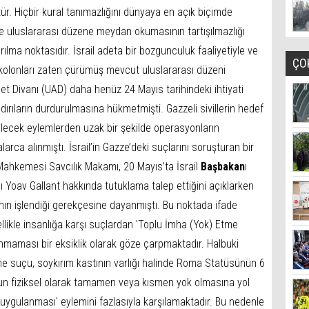
ür. Hiçbir kural tanımazlığını dünyaya en açık biçimde
 ve uluslararası düzene meydan okumasının tartışılmazlığı
lma noktasıdır. İsrail adeta bir bozgunculuk faaliyetiyle ve
ÇO
 kolonları zaten çürümüş mevcut uluslararası düzeni
let Divanı (UAD) daha henüz 24 Mayıs tarihindeki ihtiyati
ldırıların durdurulmasına hükmetmişti. Gazzeli sivillerin hedef
ilecek eylemlerden uzak bir şekilde operasyonların
rca alınmıştı. İsrail’in Gazze’deki suçlarını soruşturan bir
ahkemesi Savcılık Makamı, 20 Mayıs’ta İsrail
Başbakan
ı
oav Gallant hakkında tutuklama talep ettiğini açıklarken
ının işlendiği gerekçesine dayanmıştı. Bu noktada ifade
likle insanlığa karşı suçlardan 'Toplu İmha (Yok) Etme
maması bir eksiklik olarak göze çarpmaktadır. Halbuki
me suçu, soykırım kastının varlığı halinde Roma Statüsünün 6
un fiziksel olarak tamamen veya kısmen yok olmasına yol
 uygulanması' eylemini fazlasıyla karşılamaktadır. Bu nedenle