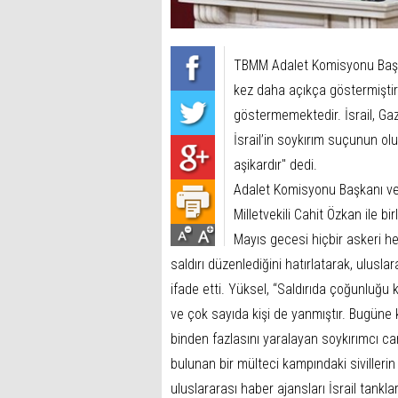
TBMM Adalet Komisyonu Başkanı
kez daha açıkça göstermiştir 
göstermemektedir. İsrail, Gaz
İsrail’in soykırım suçunun ol
aşikardır" dedi.
Adalet Komisyonu Başkanı ve A
Milletvekili Cahit Özkan ile bi
Mayıs gecesi hiçbir askeri h
saldırı düzenlediğini hatırlatarak, ulu
ifade etti. Yüksel, “Saldırıda çoğunluğu
ve çok sayıda kişi de yanmıştır. Bugüne k
binden fazlasını yaralayan soykırımcı ca
bulunan bir mülteci kampındaki sivillerin
uluslararası haber ajansları İsrail tank