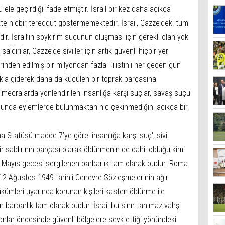
ele geçirdiği ifade etmiştir. İsrail bir kez daha açıkça
kte hiçbir tereddüt göstermemektedir. İsrail, Gazze’deki tüm
ir. İsrail’in soykırım suçunun oluşması için gerekli olan yok
aldırılar, Gazze’de siviller için artık güvenli hiçbir yer
rinden edilmiş bir milyondan fazla Filistinli her geçen gün
lıkla giderek daha da küçülen bir toprak parçasına
rası mecralarda yönlendirilen insanlığa karşı suçlar, savaş suçu
unda eylemlerde bulunmaktan hiç çekinmediğini açıkça bir
a Statüsü madde 7’ye göre 'insanlığa karşı suç', sivil
r saldırının parçası olarak öldürmenin de dahil olduğu kimi
26 Mayıs gecesi sergilenen barbarlık tam olarak budur. Roma
12 Ağustos 1949 tarihli Cenevre Sözleşmelerinin ağır
hükümleri uyarınca korunan kişileri kasten öldürme ile
 barbarlık tam olarak budur. İsrail bu sınır tanımaz vahşi
yonlar öncesinde güvenli bölgelere sevk ettiği yönündeki