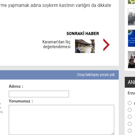
irme yapmamak adına soykırım kastının varlığını da dikkate
Karaman’dan İliç
değerlendirmesi
Onay bekleyen yorum yok.
AN
Erzu
ı
r.
ni,