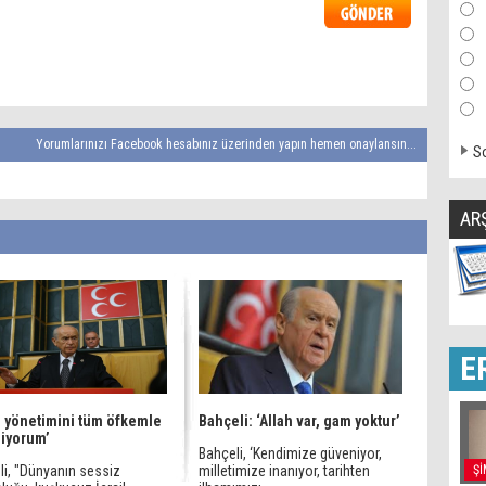
Yorumlarınızı Facebook hesabınız üzerinden yapın hemen onaylansın...
So
AR
E
il yönetimini tüm öfkemle
Bahçeli: ‘Allah var, gam yoktur’
liyorum’
Bahçeli, ‘Kendimize güveniyor,
li, "Dünyanın sessiz
milletimize inanıyor, tarihten
Şİ