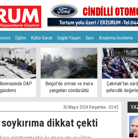
onomi
Eğitim
Kültür-Sanat
Sağlık-Yaşam
Spor
Araştırma İnceleme
alkınmasında DAP
Bingöl'de orman ve mera
Çakmak'tan sürdü
gündemi
yangınları söndürüldü
şehircilik değerl
YA
30 Mayıs 2024 Perşembe - 03:43
 soykırıma dikkat çekti