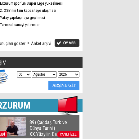
Erzurumspor’un Süper Lige yükselmesi
2. OSB’nin tam kapasiteye ulaşması
Yatay yapılaşmaya geçilmesi
Tarımsal sanayi yatırımları
nuçları göster
Anket arşivi
ŞİV
RZURUM
89) Çağdaş Türk ve
Dünya Tarihi (
XX.Yüzyılın Başlarında
MDİ
CANLI İZLE