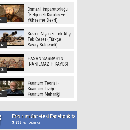
Dünya ( - I -) -Ramazan
Yetgin (2017)
Osmanlı İmparatorluğu
(Belgeseli Kuruluş ve
Yükselme Devri)
:18
Keskin Nişancı: Tek Atış
Tek Ceset (Türkçe
Savaş Belgeseli)
:48
HASAN SABBAH'IN
İNANILMAZ HİKAYESİ
:09
Kuantum Teorisi -
Kuantum Fiziği -
Kuantum Mekaniği
:46
Erzurum Gazetesi Facebook'ta
3,738
kişi beğendi