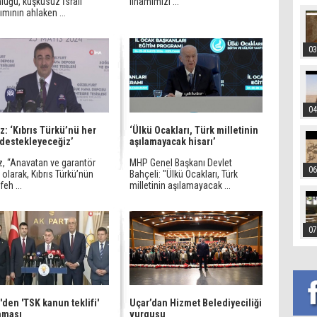
luğu, kuşkusuz İsrail
ilhamımızı ...
ımının ahlaken ...
03
04
z: ‘Kıbrıs Türkü’nü her
‘Ülkü Ocakları, Türk milletinin
destekleyeceğiz’
aşılamayacak hisarı’
z, “Anavatan ve garantör
MHP Genel Başkanı Devlet
06
 olarak, Kıbrıs Türkü’nün
Bahçeli: "Ülkü Ocakları, Türk
eh ...
milletinin aşılamayacak ...
07
'den 'TSK kanun teklifi'
Uçar’dan Hizmet Belediyeciliği
aması
vurgusu