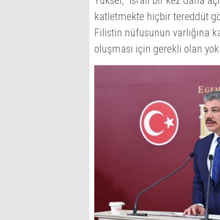
Yüksel, "İsrail bir kez daha aç
katletmekte hiçbir tereddüt g
Filistin nüfusunun varlığına k
oluşması için gerekli olan yok