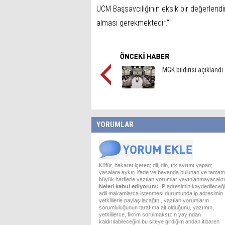
UCM Başsavcılığının eksik bir değerlend
alması gerekmektedir.”
MGK bildirisi açıklandı
YORUMLAR
Küfür, hakaret içeren; dil, din, ırk ayrımı yapan;
yasalara aykırı ifade ve beyanda bulunan ve tamam
büyük harflerle yazılan yorumlar yayınlanmayacaktı
Neleri kabul ediyorum:
IP adresimin kaydedileceği
adli makamlarca istenmesi durumunda ip adresimin
yetkililerle paylaşılacağını, yazılan yorumların
sorumluluğunun tarafıma ait olduğunu, yazımın,
yetkililerce, fikrim sorulmaksızın yayından
kaldırılabileceğini bu siteye girdiğim andan itibaren