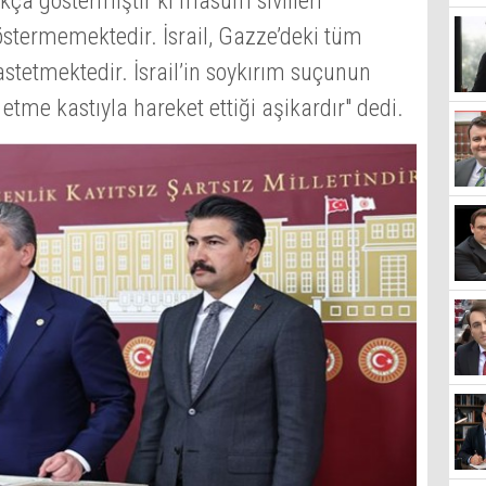
ıkça göstermiştir ki masum sivilleri
östermemektedir. İsrail, Gazze’deki tüm
astetmektedir. İsrail’in soykırım suçunun
 etme kastıyla hareket ettiği aşikardır" dedi.