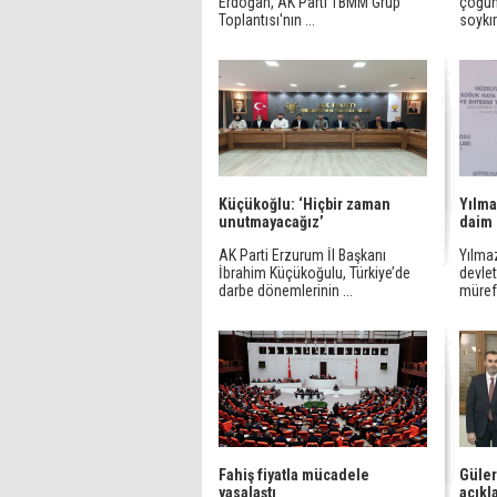
Erdoğan, AK Parti TBMM Grup
çoğun
Toplantısı'nın ...
soykır
Küçükoğlu: ‘Hiçbir zaman
Yılma
unutmayacağız’
daim 
AK Parti Erzurum İl Başkanı
Yılma
İbrahim Küçükoğulu, Türkiye’de
devlet
darbe dönemlerinin ...
müreff
Fahiş fiyatla mücadele
Güler
yasalaştı
açıkl