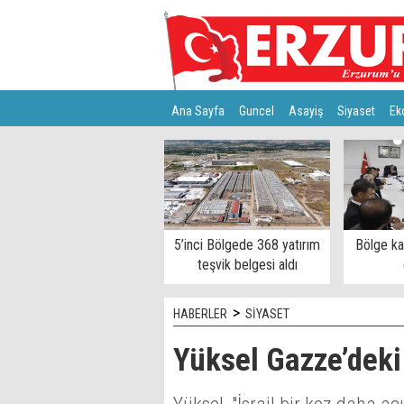
Ana Sayfa
Guncel
Asayiş
Siyaset
Ek
Türkiye
Teknoloji
5’inci Bölgede 368 yatırım
Bölge k
teşvik belgesi aldı
>
HABERLER
SİYASET
Yüksel Gazze’deki