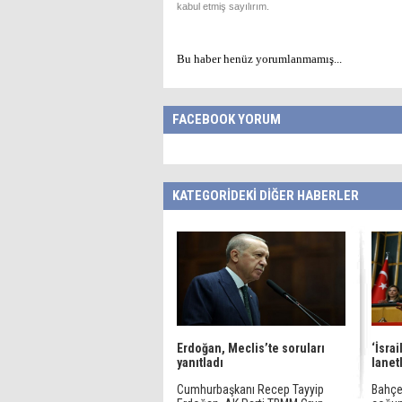
kabul etmiş sayılırım.
Bu haber henüz yorumlanmamış...
FACEBOOK YORUM
KATEGORİDEKİ DİĞER HABERLER
Erdoğan, Meclis’te soruları
‘İsra
yanıtladı
lanet
Cumhurbaşkanı Recep Tayyip
Bahçe