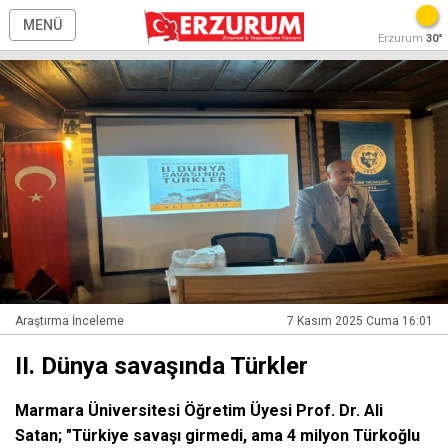
MENÜ
Erzurum
30°
Araştırma İnceleme
7 Kasım 2025 Cuma 16:01
II. Dünya savaşında Türkler
Marmara Üniversitesi Öğretim Üyesi Prof. Dr. Ali
Satan; "Türkiye savaşı girmedi, ama 4 milyon Türkoğlu