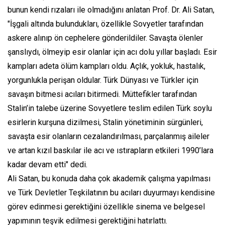
bunun kendi rızaları ile olmadığını anlatan Prof. Dr. Ali Satan,
"İşgali altında bulundukları, özellikle Sovyetler tarafından
askere alınıp ön cephelere gönderildiler. Savaşta ölenler
şanslıydı, ölmeyip esir olanlar için acı dolu yıllar başladı. Esir
kampları adeta ölüm kampları oldu. Açlık, yokluk, hastalık,
yorgunlukla perişan oldular. Türk Dünyası ve Türkler için
savaşın bitmesi acıları bitirmedi. Müttefikler tarafından
Stalin’in talebe üzerine Sovyetlere teslim edilen Türk soylu
esirlerin kurşuna dizilmesi, Stalin yönetiminin sürgünleri,
savaşta esir olanların cezalandırılması, parçalanmış aileler
ve artan kızıl baskılar ile acı ve ıstırapların etkileri 1990’lara
kadar devam etti" dedi.
Ali Satan, bu konuda daha çok akademik çalışma yapılması
ve Türk Devletler Teşkilatının bu acıları duyurmayı kendisine
görev edinmesi gerektiğini özellikle sinema ve belgesel
yapımının teşvik edilmesi gerektiğini hatırlattı.