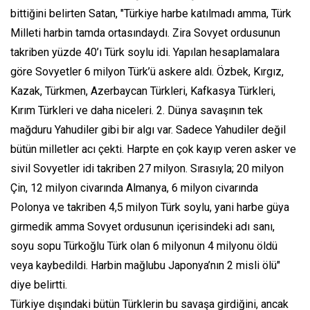
bittiğini belirten Satan, "Türkiye harbe katılmadı amma, Türk
Milleti harbin tamda ortasındaydı. Zira Sovyet ordusunun
takriben yüzde 40’ı Türk soylu idi. Yapılan hesaplamalara
göre Sovyetler 6 milyon Türk’ü askere aldı. Özbek, Kırgız,
Kazak, Türkmen, Azerbaycan Türkleri, Kafkasya Türkleri,
Kırım Türkleri ve daha niceleri. 2. Dünya savaşının tek
mağduru Yahudiler gibi bir algı var. Sadece Yahudiler değil
bütün milletler acı çekti. Harpte en çok kayıp veren asker ve
sivil Sovyetler idi takriben 27 milyon. Sırasıyla; 20 milyon
Çin, 12 milyon civarında Almanya, 6 milyon civarında
Polonya ve takriben 4,5 milyon Türk soylu, yani harbe güya
girmedik amma Sovyet ordusunun içerisindeki adı sanı,
soyu sopu Türkoğlu Türk olan 6 milyonun 4 milyonu öldü
veya kaybedildi. Harbin mağlubu Japonya’nın 2 misli ölü"
diye belirtti.
Türkiye dışındaki bütün Türklerin bu savaşa girdiğini, ancak