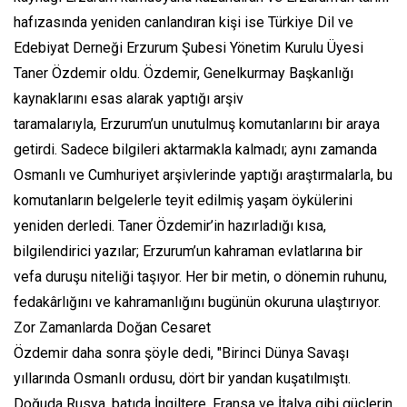
hafızasında yeniden canlandıran kişi ise Türkiye Dil ve
Edebiyat Derneği Erzurum Şubesi Yönetim Kurulu Üyesi
Taner Özdemir oldu. Özdemir, Genelkurmay Başkanlığı
kaynaklarını esas alarak yaptığı arşiv
taramalarıyla, Erzurum’un unutulmuş komutanlarını bir araya
getirdi. Sadece bilgileri aktarmakla kalmadı; aynı zamanda
Osmanlı ve Cumhuriyet arşivlerinde yaptığı araştırmalarla, bu
komutanların belgelerle teyit edilmiş yaşam öykülerini
yeniden derledi. Taner Özdemir’in hazırladığı kısa,
bilgilendirici yazılar; Erzurum’un kahraman evlatlarına bir
vefa duruşu niteliği taşıyor. Her bir metin, o dönemin ruhunu,
fedakârlığını ve kahramanlığını bugünün okuruna ulaştırıyor.
Zor Zamanlarda Doğan Cesaret
Özdemir daha sonra şöyle dedi, "Birinci Dünya Savaşı
yıllarında Osmanlı ordusu, dört bir yandan kuşatılmıştı.
Doğuda Rusya, batıda İngiltere, Fransa ve İtalya gibi güçlerin