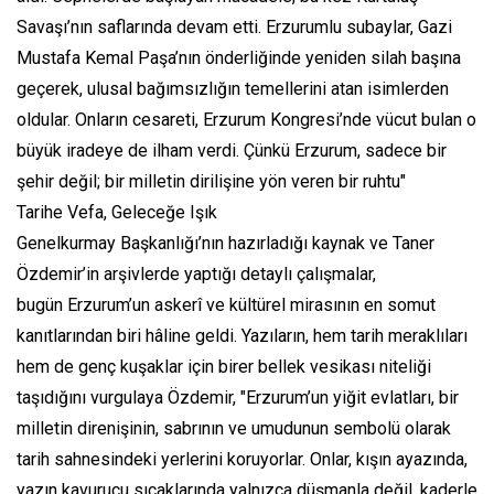
Savaşı’nın saflarında devam etti. Erzurumlu subaylar, Gazi
Mustafa Kemal Paşa’nın önderliğinde yeniden silah başına
geçerek, ulusal bağımsızlığın temellerini atan isimlerden
oldular. Onların cesareti, Erzurum Kongresi’nde vücut bulan o
büyük iradeye de ilham verdi. Çünkü Erzurum, sadece bir
şehir değil; bir milletin dirilişine yön veren bir ruhtu"
Tarihe Vefa, Geleceğe Işık
Genelkurmay Başkanlığı’nın hazırladığı kaynak ve Taner
Özdemir’in arşivlerde yaptığı detaylı çalışmalar,
bugün Erzurum’un askerî ve kültürel mirasının en somut
kanıtlarından biri hâline geldi. Yazıların, hem tarih meraklıları
hem de genç kuşaklar için birer bellek vesikası niteliği
taşıdığını vurgulaya Özdemir, "Erzurum’un yiğit evlatları, bir
milletin direnişinin, sabrının ve umudunun sembolü olarak
tarih sahnesindeki yerlerini koruyorlar. Onlar, kışın ayazında,
yazın kavurucu sıcaklarında yalnızca düşmanla değil, kaderle