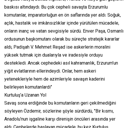
baskısı altındaydı. Bu çok cepheli savaşta Erzurumlu
komutanlar, imparatorluğun en ön saflarında yer aldı. Soğuk,
açlık, hastalık ve imkânsızlıklar içinde yürütülen mücadele,
onların inanç ve vatan sevgisiyle sürdü. Enver Paşa, Osmanlı
ordusunun başkomutanı olarak bu süreçte stratejik kararlar
aldı, Padişah V. Mehmet Reşad ise askerlerin moralini
yüksek tutmak için dualarıyla ve iradesiyle orduyu
destekledi. Ancak cephedeki asıl kahramanlık, Erzurum’un
yiğit evlatlarının ellerindeydi. Onlar, hem askeri
yetenekleriyle hem de azimleriyle savaşın kaderini
belirleyen komutanlardı"
Kurtuluş’a Uzanan Yol
Savaş sona erdiğinde bu komutanların geri çekilmediğini
söyleyen Özdemir, sözlerine şöyle sürdürdü, "Bir kısmı,
Anadolu’nun işgaline karşı direnişin öncüleri arasında yer
aldı. Cephelerde başlayan mücadele, bu kez Kurtuluş