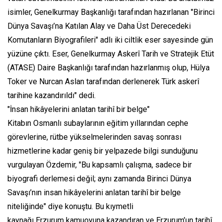
isimler, Genelkurmay Başkanlığı tarafından hazırlanan "Birinci
Dünya Savaşı’na Katılan Alay ve Daha Üst Derecedeki
Komutanların Biyografileri" adlı iki ciltlik eser sayesinde gün
yüzüne çıktı. Eser, Genelkurmay Askerî Tarih ve Stratejik Etüt
(ATASE) Daire Başkanlığı tarafından hazırlanmış olup, Hülya
Toker ve Nurcan Aslan tarafından derlenerek Türk askerî
tarihine kazandırıldı" dedi.
"İnsan hikâyelerini anlatan tarihî bir belge"
Kitabın Osmanlı subaylarının eğitim yıllarından cephe
görevlerine, rütbe yükselmelerinden savaş sonrası
hizmetlerine kadar geniş bir yelpazede bilgi sunduğunu
vurgulayan Özdemir, "Bu kapsamlı çalışma, sadece bir
biyografi derlemesi değil; aynı zamanda Birinci Dünya
Savaşı’nın insan hikâyelerini anlatan tarihî bir belge
niteliğinde" diye konuştu. Bu kıymetli
kaynağı Erzurum kamuoyuna kazandıran ve Erzurum’un tarihî