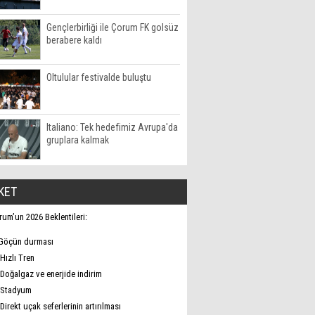
Gençlerbirliği ile Çorum FK golsüz
berabere kaldı
Oltulular festivalde buluştu
Italiano: Tek hedefimiz Avrupa'da
gruplara kalmak
KET
rum’un 2026 Beklentileri:
Göçün durması
Hızlı Tren
Doğalgaz ve enerjide indirim
Stadyum
Direkt uçak seferlerinin artırılması