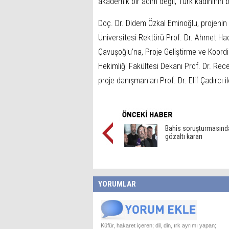
akademik bir adım değil; Türk kadınının b
Doç. Dr. Didem Özkal Eminoğlu, projenin
Üniversitesi Rektörü Prof. Dr. Ahmet Hac
Çavuşoğlu’na, Proje Geliştirme ve Koord
Hekimliği Fakültesi Dekanı Prof. Dr. Rec
proje danışmanları Prof. Dr. Elif Çadırcı i
Bahis soruşturmasınd
gözaltı kararı
YORUMLAR
Küfür, hakaret içeren; dil, din, ırk ayrımı yapan;