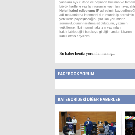
yasalara aykırı ifade ve beyanda bulunan ve tamam
büyük harflerle yazılan yorumlar yayınlanmayacaktı
Neleri kabul ediyorum:
IP adresimin kaydedileceği
adli makamlarca istenmesi durumunda ip adresimin
yetkililerle paylaşılacağını, yazılan yorumların
sorumluluğunun tarafıma ait olduğunu, yazımın,
yetkililerce, fikrim sorulmaksızın yayından
kaldırılabileceğini bu siteye girdiğim andan itibaren
kabul etmiş sayılırım.
Bu haber henüz yorumlanmamış...
FACEBOOK YORUM
KATEGORİDEKİ DİĞER HABERLER