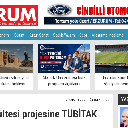
onomi
Eğitim
Kültür-Sanat
Sağlık-Yaşam
Spor
Araştırma İnceleme
Üniversitesi yeni
Atatürk Üniversitesi burs
Erzurumspor 
ilerini bekliyor
programı açıklandı
stadyum teşe
YA
7 Kasım 2025 Cuma - 11:03
ültesi projesine TÜBİTAK