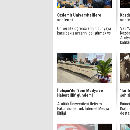
Özdemir Üniversitelilere
Kazd
seslendi
sesle
Üniversite öğrencilerinin dünyaya
Vali 
karşı bakış açılarını geliştirmek ve
Kazda
...
Atölye
katıldı
İletişim'de 'Yeni Medya ve
'Tari
Habercilik' gündemi
şehir
Atatürk Üniversitesi İletişim
Birin
Fakültesi ile Türk İnternet Medya
Kurtu
Birliği ...
desta