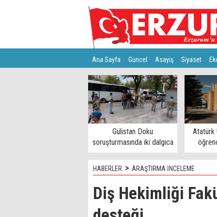
Ana Sayfa
Guncel
Asayiş
Siyaset
Ek
Türkiye
Teknoloji
Gülistan Doku
Atatürk 
soruşturmasında iki dalgıca
öğrenc
tutuklama
>
HABERLER
ARAŞTIRMA İNCELEME
Diş Hekimliği Fak
desteği