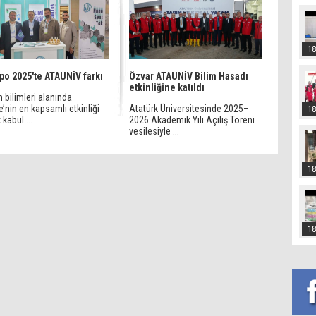
18
po 2025'te ATAUNİV farkı
Özvar ATAUNİV Bilim Hasadı
etkinliğine katıldı
bilimleri alanında
e’nin en kapsamlı etkinliği
Atatürk Üniversitesinde 2025–
18
 kabul ...
2026 Akademik Yılı Açılış Töreni
vesilesiyle ...
18
18