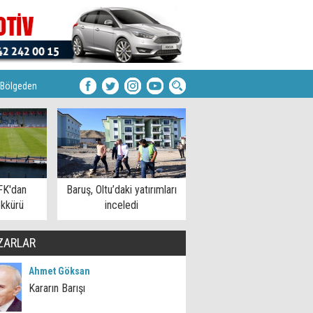
Bölgeden
FK'dan
Baruş, Oltu’daki yatırımları
kkürü
inceledi
ZARLAR
Ahmet Göksan
Kararın Barışı