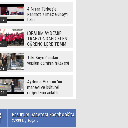
(720p)
4 Nisan Türkeş'e
Rahmet Yılmaz Güney'i
telin
:14
İBRAHİM AYDEMİR
TRABZONDAN GELEN
ÖĞRENCİLERE TBMM
:15
Yİ GEZDİRİYOR
Tilki Kuyruğundan
yapılan caminin hikayesi
:18
Aydemir,Erzurum'un
manevi ve kültürel
değerlerini anlattı
:24
Erzurum Gazetesi Facebook'ta
3,738
kişi beğendi