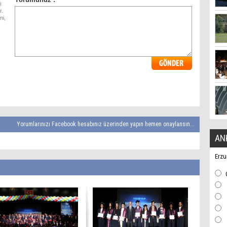
ı
r.
ni,
Yorumlarınızı Facebook hesabınız üzerinden yapın hemen onaylansın...
AN
Erzu