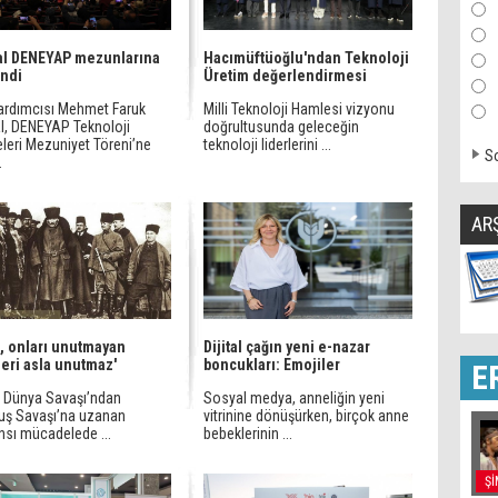
al DENEYAP mezunlarına
Hacımüftüoğlu'ndan Teknoloji
ndi
Üretim değerlendirmesi
Yardımcısı Mehmet Faruk
Milli Teknoloji Hamlesi vizyonu
l, DENEYAP Teknoloji
doğrultusunda geleceğin
leri Mezuniyet Töreni’ne
teknoloji liderlerini ...
So
.
AR
h, onları unutmayan
Dijital çağın yeni e-nazar
leri asla unutmaz'
boncukları: Emojiler
E
ci Dünya Savaşı’ndan
Sosyal medya, anneliğin yeni
luş Savaşı’na uzanan
vitrinine dönüşürken, birçok anne
nsı mücadelede ...
bebeklerinin ...
Şİ