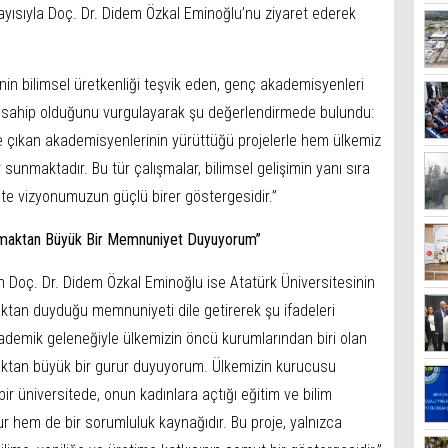
yısıyla Doç. Dr. Didem Özkal Eminoğlu’nu ziyaret ederek
inin bilimsel üretkenliği teşvik eden, genç akademisyenleri
 sahip olduğunu vurgulayarak şu değerlendirmede bulundu:
ne çıkan akademisyenlerinin yürüttüğü projelerle hem ülkemiz
 sunmaktadır. Bu tür çalışmalar, bilimsel gelişimin yanı sıra
te vizyonumuzun güçlü birer göstergesidir.”
lmaktan Büyük Bir Memnuniyet Duyuyorum”
 Doç. Dr. Didem Özkal Eminoğlu ise Atatürk Üniversitesinin
ktan duyduğu memnuniyeti dile getirerek şu ifadeleri
akademik geleneğiyle ülkemizin öncü kurumlarından biri olan
aktan büyük bir gurur duyuyorum. Ülkemizin kurucusu
ir üniversitede, onun kadınlara açtığı eğitim ve bilim
r hem de bir sorumluluk kaynağıdır. Bu proje, yalnızca