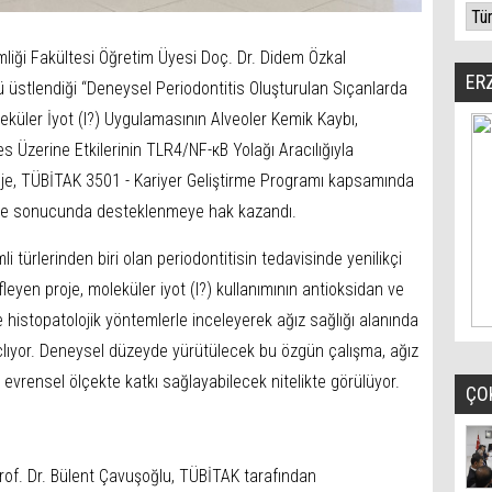
mliği Fakültesi Öğretim Üyesi Doç. Dr. Didem Özkal
ER
üstlendiği “Deneysel Periodontitis Oluşturulan Sıçanlarda
leküler İyot (I?) Uygulamasının Alveoler Kemik Kaybı,
s Üzerine Etkilerinin TLR4/NF-κB Yolağı Aracılığıyla
proje, TÜBİTAK 3501 - Kariyer Geliştirme Programı kapsamında
rme sonucunda desteklenmeye hak kazandı.
li türlerinden biri olan periodontitisin tedavisinde yenilikçi
leyen proje, moleküler iyot (I?) kullanımının antioksidan ve
e histopatolojik yöntemlerle inceleyerek ağız sağlığı alanında
çlıyor. Deneysel düzeyde yürütülecek bu özgün çalışma, ağız
 evrensel ölçekte katkı sağlayabilecek nitelikte görülüyor.
ÇO
rof. Dr. Bülent Çavuşoğlu, TÜBİTAK tarafından