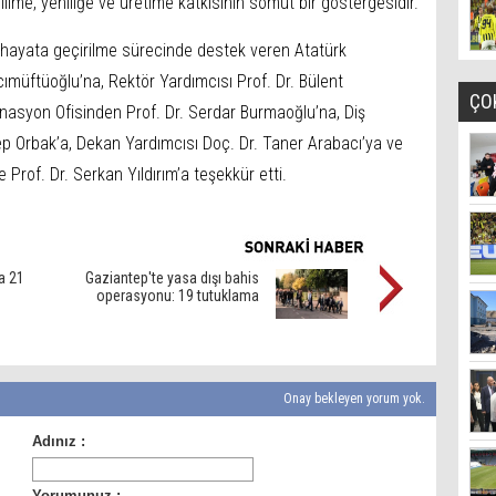
ilime, yeniliğe ve üretime katkısının somut bir göstergesidir.”
 hayata geçirilme sürecinde destek veren Atatürk
ımüftüoğlu’na, Rektör Yardımcısı Prof. Dr. Bülent
ÇO
inasyon Ofisinden Prof. Dr. Serdar Burmaoğlu’na, Diş
ep Orbak’a, Dekan Yardımcısı Doç. Dr. Taner Arabacı’ya ve
le Prof. Dr. Serkan Yıldırım’a teşekkür etti.
a 21
Gaziantep'te yasa dışı bahis
operasyonu: 19 tutuklama
Onay bekleyen yorum yok.