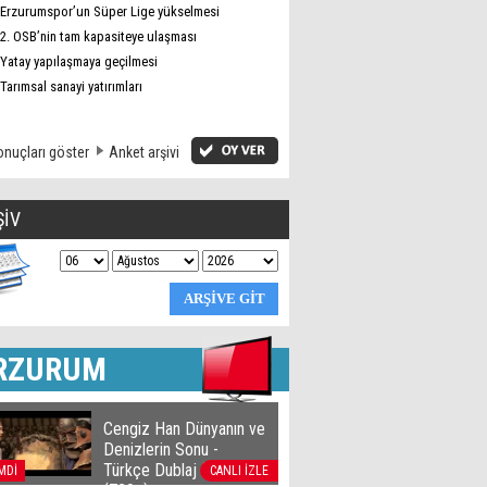
Erzurumspor’un Süper Lige yükselmesi
2. OSB’nin tam kapasiteye ulaşması
Yatay yapılaşmaya geçilmesi
Tarımsal sanayi yatırımları
nuçları göster
Anket arşivi
ŞİV
RZURUM
Cengiz Han Dünyanın ve
Denizlerin Sonu -
Türkçe Dublaj film izle
MDİ
CANLI İZLE