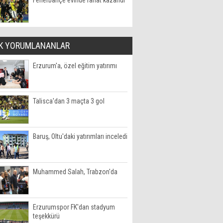
Fenerbahçe evinde rahat kazandı
K YORUMLANANLAR
Erzurum'a, özel eğitim yatırımı
Talisca'dan 3 maçta 3 gol
Baruş, Oltu'daki yatırımları inceledi
Muhammed Salah, Trabzon'da
Erzurumspor FK'dan stadyum
teşekkürü