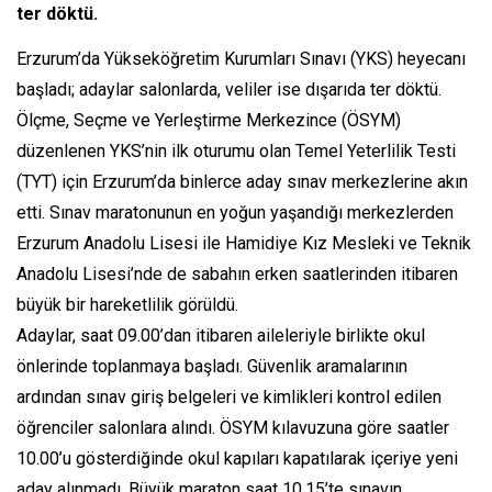
ter döktü.
Erzurum’da Yükseköğretim Kurumları Sınavı (YKS) heyecanı
başladı; adaylar salonlarda, veliler ise dışarıda ter döktü.
Ölçme, Seçme ve Yerleştirme Merkezince (ÖSYM)
düzenlenen YKS’nin ilk oturumu olan Temel Yeterlilik Testi
(TYT) için Erzurum’da binlerce aday sınav merkezlerine akın
etti. Sınav maratonunun en yoğun yaşandığı merkezlerden
Erzurum Anadolu Lisesi ile Hamidiye Kız Mesleki ve Teknik
Anadolu Lisesi’nde de sabahın erken saatlerinden itibaren
büyük bir hareketlilik görüldü.
Adaylar, saat 09.00’dan itibaren aileleriyle birlikte okul
önlerinde toplanmaya başladı. Güvenlik aramalarının
ardından sınav giriş belgeleri ve kimlikleri kontrol edilen
öğrenciler salonlara alındı. ÖSYM kılavuzuna göre saatler
10.00’u gösterdiğinde okul kapıları kapatılarak içeriye yeni
aday alınmadı. Büyük maraton saat 10.15’te sınavın