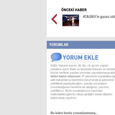
ATAUNİV'in gururu old
YORUMLAR
Küfür, hakaret içeren; dil, din, ırk ayrımı yapan;
yasalara aykırı ifade ve beyanda bulunan ve tamam
büyük harflerle yazılan yorumlar yayınlanmayacaktı
Neleri kabul ediyorum:
IP adresimin kaydedileceği
adli makamlarca istenmesi durumunda ip adresimin
yetkililerle paylaşılacağını, yazılan yorumların
sorumluluğunun tarafıma ait olduğunu, yazımın,
yetkililerce, fikrim sorulmaksızın yayından
kaldırılabileceğini bu siteye girdiğim andan itibaren
kabul etmiş sayılırım.
Bu haber henüz yorumlanmamış...