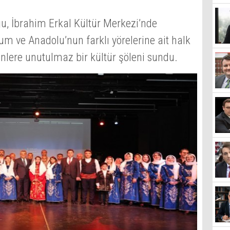
u, İbrahim Erkal Kültür Merkezi’nde
 ve Anadolu’nun farklı yörelerine ait halk
enlere unutulmaz bir kültür şöleni sundu.