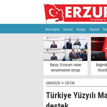
Ana Sayfa
Guncel
Asayiş
Siyaset
Ek
Türkiye
Teknoloji
Baruş: Erzurum vatan
Bağımlı
savunmasının simge
Koord
şehirlerinden
>
HABERLER
EĞİTİM
Türkiye Yüzyılı M
destek