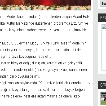
Maarif Modeli kapsamında öğretmenlerden oluşan Maarif Halk
ER
 Erkal Kültür Merkezi’nde düzenlenen programda Erzurum ve
 ait halk oyunlarını sahneleyerek izleyenlere unutulmaz bir
tim Müdürü Süleyman Ekici, Türkiye Yüzyılı Maarif Modeli’nin
erinin yanı sıra sosyal, kültürel ve sportif yönlerini de
laşım ortaya koyduğunu ifade etti.
ktaran bireyler değil; duruşları, zarafetleri ve çok yönlü
lik eden rol modeller olduğunu vurgulayan Ekici, sahnelenen
nden biri olduğunu belirtti.
 ilgili yapılan paylaşımda, "Kentimizin farklı okullarında görev
ÇO
dığı halk oyunları gösterisi, katılımcılardan büyük beğeni
sına ve gelecek nesillere aktarılmasına da önemli katkı