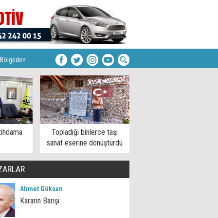
Bölgeden
tihdama
Topladığı binlerce taşı
sanat eserine dönüştürdü
ZARLAR
Ahmet Göksan
Kararın Barışı