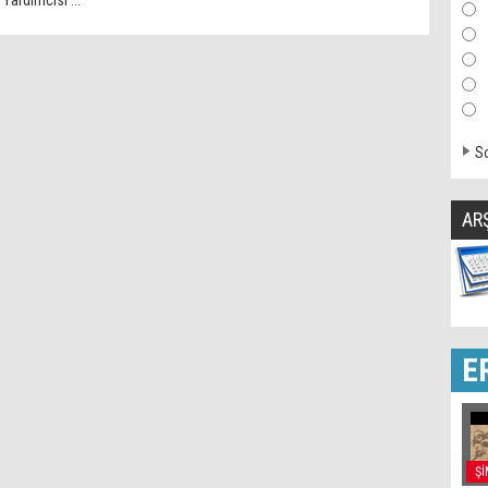
Yardımcısı ...
So
AR
E
Şİ