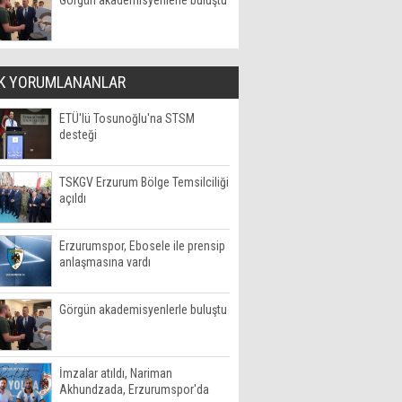
Görgün akademisyenlerle buluştu
K YORUMLANANLAR
ETÜ'lü Tosunoğlu'na STSM
desteği
TSKGV Erzurum Bölge Temsilciliği
açıldı
Erzurumspor, Ebosele ile prensip
anlaşmasına vardı
Görgün akademisyenlerle buluştu
İmzalar atıldı, Nariman
Akhundzada, Erzurumspor'da