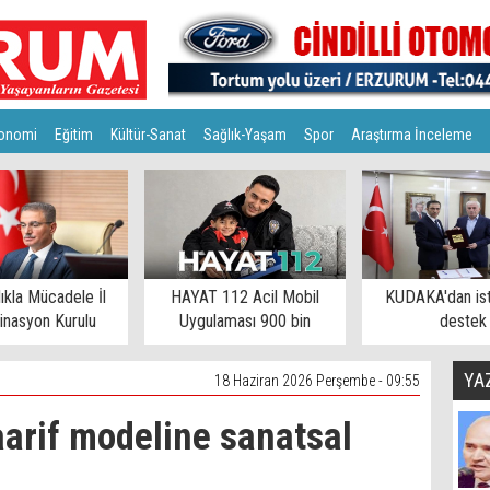
onomi
Eğitim
Kültür-Sanat
Sağlık-Yaşam
Spor
Araştırma İnceleme
lıkla Mücadele İl
HAYAT 112 Acil Mobil
KUDAKA'dan is
inasyon Kurulu
Uygulaması 900 bin
destek
toplandı
eşiğinde
YA
18 Haziran 2026 Perşembe - 09:55
aarif modeline sanatsal