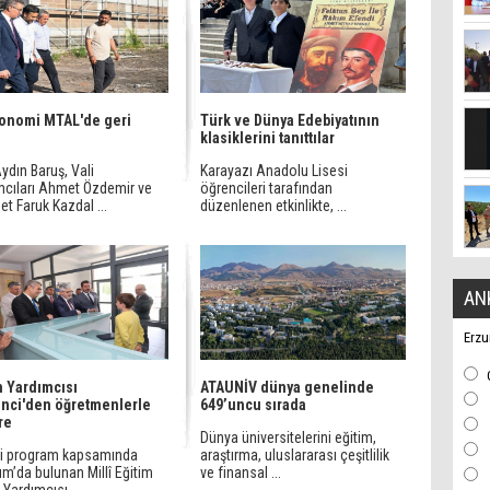
onomi MTAL'de geri
Türk ve Dünya Edebiyatının
m
klasiklerini tanıttılar
ydın Baruş, Vali
Karayazı Anadolu Lisesi
mcıları Ahmet Özdemir ve
öğrencileri tarafından
t Faruk Kazdal ...
düzenlenen etkinlikte, ...
AN
Erzu
 Yardımcısı
ATAUNİV dünya genelinde
nci'den öğretmenlerle
649’uncu sırada
re
Dünya üniversitelerini eğitim,
izi program kapsamında
araştırma, uluslararası çeşitlilik
m’da bulunan Millî Eğitim
ve finansal ...