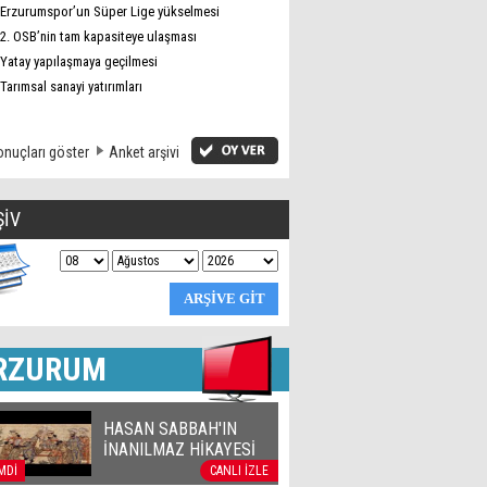
Erzurumspor’un Süper Lige yükselmesi
2. OSB’nin tam kapasiteye ulaşması
Yatay yapılaşmaya geçilmesi
Tarımsal sanayi yatırımları
nuçları göster
Anket arşivi
ŞİV
RZURUM
HASAN SABBAH'IN
İNANILMAZ HİKAYESİ
MDİ
CANLI İZLE