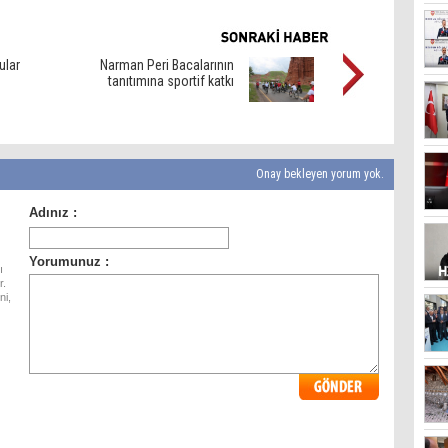
ular
Narman Peri Bacalarının
tanıtımına sportif katkı
Onay bekleyen yorum yok.
ı
r.
ni,