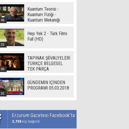
Kuantum Teorisi -
Kuantum Fiziği -
Kuantum Mekaniği
:46
Hep Yek 2 - Türk Filmi
Full (HD)
:33
TAPINAK ŞÖVALYELERİ
TÜRKÇE BELGESEL
TEK PARÇA
:06
GÜNDEMİN İÇİNDEN
PROGRAMI 05.03.2018
:35
Erzurum Gazetesi Facebook'ta
3,738
kişi beğendi