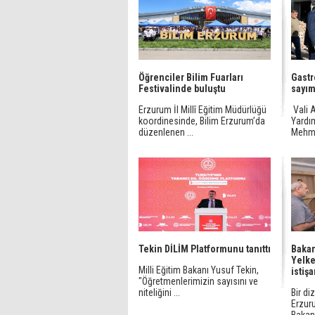
Öğrenciler Bilim Fuarları
Gastr
Festivalinde buluştu
sayı
Erzurum İl Millî Eğitim Müdürlüğü
Vali A
koordinesinde, Bilim Erzurum’da
Yardı
düzenlenen ...
Mehme
Tekin DİLİM Platformunu tanıttı
Bakan
Yelke
Milli Eğitim Bakanı Yusuf Tekin,
istişa
"Öğretmenlerimizin sayısını ve
niteliğini ...
Bir d
Erzuru