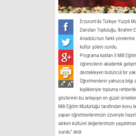
Erzurum’da Türkiye Yüzyılı 
Dansları Topluluğu, İbrahim
Anadolu’nun farklı yörelerine
kültür şöleni sundu.
Programa katılan İl Millî Eği
öğrencilerin akademik gelişiml
destekleyen bütüncül bir yak
Öğretmenlerin yalnızca bilgi a
kişilikleriyle topluma rehber
gösterinin bu anlayışın en güzel örnekleri
Milli Eğitim Müdürlüğü tarafından konu ile
yapan öğretmenlerimizin özveriyle hazırla
alırken kültürel değerlerimizin yaşatılma
sundu" dedi.