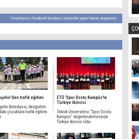
Yorumlarınızı Facebook hesabınız üzerinden yapın hemen onaylansın...
ÇO
şehir’den trafik eğitimi
ETÜ 'Spor Dostu Kampüs'te
Türkiye ikincisi
ehir Belediyesi, ilköğretim
aki çocuklara trafik eğitimi
Teknik Üniversitesi "Spor Dostu
r.
Kampüs" değerlendirmesinde
Türkiye ikincisi oldu.