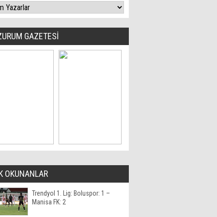
ZURUM GAZETESİ
K OKUNANLAR
Trendyol 1. Lig: Boluspor: 1 –
Manisa FK: 2