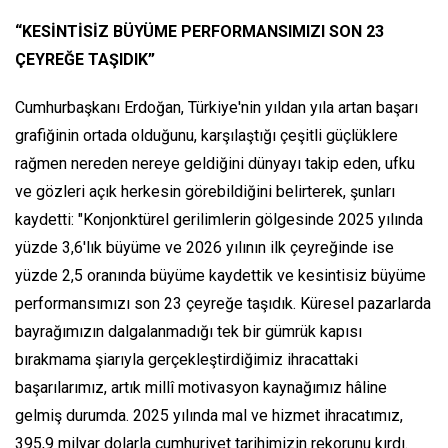
“KESİNTİSİZ BÜYÜME PERFORMANSIMIZI SON 23
ÇEYREĞE TAŞIDIK”
Cumhurbaşkanı Erdoğan, Türkiye'nin yıldan yıla artan başarı
grafiğinin ortada olduğunu, karşılaştığı çeşitli güçlüklere
rağmen nereden nereye geldiğini dünyayı takip eden, ufku
ve gözleri açık herkesin görebildiğini belirterek, şunları
kaydetti: "Konjonktürel gerilimlerin gölgesinde 2025 yılında
yüzde 3,6'lık büyüme ve 2026 yılının ilk çeyreğinde ise
yüzde 2,5 oranında büyüme kaydettik ve kesintisiz büyüme
performansımızı son 23 çeyreğe taşıdık. Küresel pazarlarda
bayrağımızın dalgalanmadığı tek bir gümrük kapısı
bırakmama şiarıyla gerçekleştirdiğimiz ihracattaki
başarılarımız, artık millî motivasyon kaynağımız hâline
gelmiş durumda. 2025 yılında mal ve hizmet ihracatımız,
395,9 milyar dolarla cumhuriyet tarihimizin rekorunu kırdı.