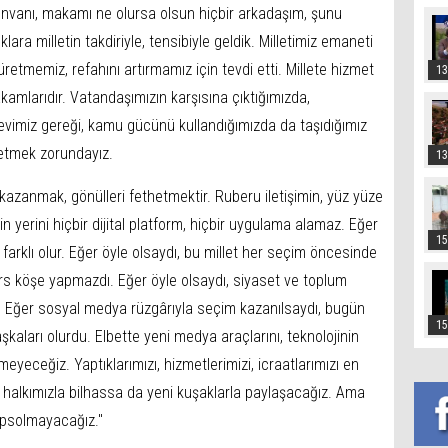
unvanı, makamı ne olursa olsun hiçbir arkadaşım, şunu
a milletin takdiriyle, tensibiyle geldik. Milletimiz emaneti
etmemiz, refahını artırmamız için tevdi etti. Millete hizmet
13
akamlarıdır. Vatandaşımızın karşısına çıktığımızda,
revimiz gereği, kamu gücünü kullandığımızda da taşıdığımız
 etmek zorundayız.
13
azanmak, gönülleri fethetmektir. Ruberu iletişimin, yüz yüze
lin yerini hiçbir dijital platform, hiçbir uygulama alamaz. Eğer
15
arklı olur. Eğer öyle olsaydı, bu millet her seçim öncesinde
ers köşe yapmazdı. Eğer öyle olsaydı, siyaset ve toplum
. Eğer sosyal medya rüzgârıyla seçim kazanılsaydı, bugün
15
kaları olurdu. Elbette yeni medya araçlarını, teknolojinin
eyeceğiz. Yaptıklarımızı, hizmetlerimizi, icraatlarımızı en
k halkımızla bilhassa da yeni kuşaklarla paylaşacağız. Ama
apsolmayacağız."