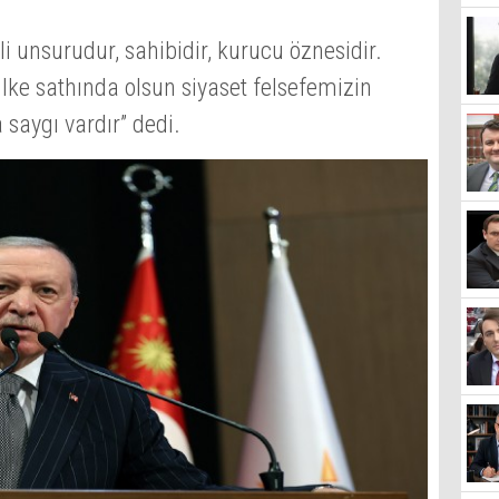
i unsurudur, sahibidir, kurucu öznesidir.
ülke sathında olsun siyaset felsefemizin
 saygı vardır” dedi.