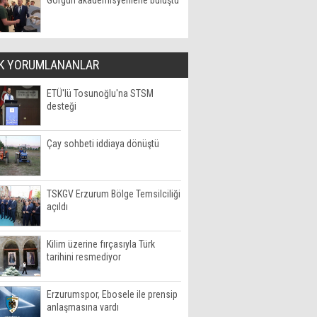
Görgün akademisyenlerle buluştu
K YORUMLANANLAR
ETÜ'lü Tosunoğlu'na STSM
desteği
Çay sohbeti iddiaya dönüştü
TSKGV Erzurum Bölge Temsilciliği
açıldı
Kilim üzerine fırçasıyla Türk
tarihini resmediyor
Erzurumspor, Ebosele ile prensip
anlaşmasına vardı