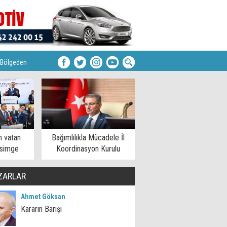
Bölgeden
m vatan
Bağımlılıkla Mücadele İl
 simge
Koordinasyon Kurulu
den
toplandı
ZARLAR
Ahmet Göksan
Kararın Barışı