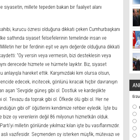
siyasetin, millete tepeden bakan bir faaliyet alanı
 sahibi, kurucu öznesi olduğuna dikkati çeken Cumhurbaşkanı
lke sathında siyaset felsefelerinin temelinde insan ve
illetin her bir ferdinin eşit ve aynı değerde olduğuna dikkati
ydetti: "Oy versin veya vermesin, bizi desteklesin veya
nı derecede hizmete ve hürmete layıktır. Biz, siyaset
anlayışla hareket ettik. Karşımızdaki kim olursa olsun,
encide edecek, incitecek, gönlünü kıracak hiçbir davranışın
AN
arı aşan 'Sevgide güneş gibi ol. Dostluk ve kardeşlikte
Erzu
i ol. Tevazu da toprak gibi ol. Öfkede ölü gibi ol. Her ne
ndüğün gibi ol!' öğütlerini kendimize rehber eyledik. İşte bu
e bize oy verenlerin değil 86 milyonun hizmetkârı olduk.
rti'yi milletin gönlünde yıkılmaz kılan işte bu vasıflarımızdır.
asli vazifesidir. Seçmenden oy isterken müşfik, mütevazı ve