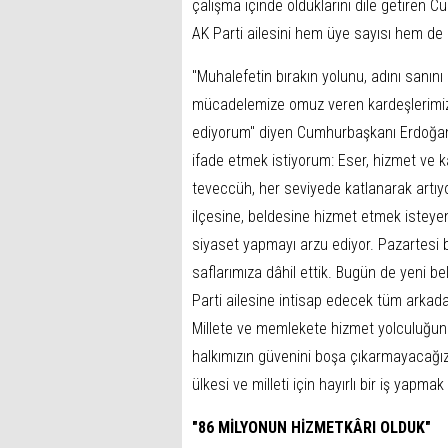
çalışma içinde olduklarını dile getiren C
AK Parti ailesini hem üye sayısı hem de der
"Muhalefetin bırakın yolunu, adını sanın
mücadelemize omuz veren kardeşlerimize
ediyorum" diyen Cumhurbaşkanı Erdoğan,
ifade etmek istiyorum: Eser, hizmet ve ka
teveccüh, her seviyede katlanarak artıy
ilçesine, beldesine hizmet etmek isteyen
siyaset yapmayı arzu ediyor. Pazartesi bir
saflarımıza dâhil ettik. Bugün de yeni b
Parti ailesine intisap edecek tüm arkadaş
Millete ve memlekete hizmet yolculuğun
halkımızın güvenini boşa çıkarmayacağız.
ülkesi ve milleti için hayırlı bir iş ya
"86 MİLYONUN HİZMETKÂRI OLDUK"