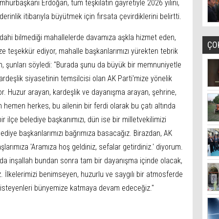
umhurbaşkanı Erdoğan, tüm teşkilatın gayretiyle 2026 yılını,
inlik itibarıyla büyütmek için fırsata çevirdiklerini belirtti.
ı dahi bilmediği mahallelerde davamıza aşkla hizmet eden,
ÇO
 teşekkür ediyor, mahalle başkanlarımızı yürekten tebrik
 şunları söyledi: "Burada şunu da büyük bir memnuniyetle
rdeşlik siyasetinin temsilcisi olan AK Parti'mize yönelik
or. Huzur arayan, kardeşlik ve dayanışma arayan, şehrine,
 hemen herkes, bu ailenin bir ferdi olarak bu çatı altında
 ilçe belediye başkanımızı, dün ise bir milletvekilimizi
elediye başkanlarımızı bağrımıza basacağız. Birazdan, AK
larımıza 'Aramıza hoş geldiniz, sefalar getirdiniz.' diyorum.
da inşallah bundan sonra tam bir dayanışma içinde olacak,
 İlkelerimizi benimseyen, huzurlu ve saygılı bir atmosferde
pmak isteyenleri bünyemize katmaya devam edeceğiz."