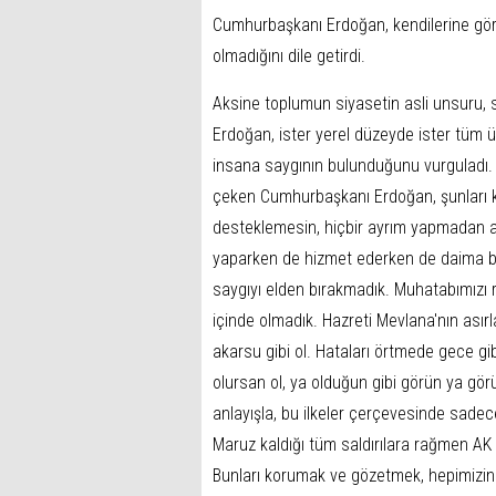
Cumhurbaşkanı Erdoğan, kendilerine göre 
olmadığını dile getirdi.
Aksine toplumun siyasetin asli unsuru,
Erdoğan, ister yerel düzeyde ister tüm ü
insana saygının bulunduğunu vurguladı. M
çeken Cumhurbaşkanı Erdoğan, şunları ka
desteklemesin, hiçbir ayrım yapmadan ay
yaparken de hizmet ederken de daima bu 
saygıyı elden bırakmadık. Muhatabımızı r
içinde olmadık. Hazreti Mevlana'nın asırl
akarsu gibi ol. Hataları örtmede gece gib
olursan ol, ya olduğun gibi görün ya görü
anlayışla, bu ilkeler çerçevesinde sadec
Maruz kaldığı tüm saldırılara rağmen AK Pa
Bunları korumak ve gözetmek, hepimizin 