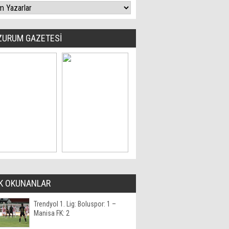
ZURUM GAZETESİ
K OKUNANLAR
Trendyol 1. Lig: Boluspor: 1 –
Manisa FK: 2