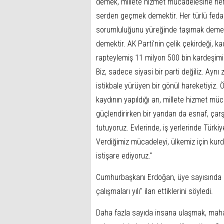
demek, millete hizmet mücadelesine nef
serden geçmek demektir. Her türlü fedak
sorumluluğunu yüreğinde taşımak demek
demektir. AK Parti'nin çelik çekirdeği, ka
rapteylemiş 11 milyon 500 bin kardeşimiz
Biz, sadece siyasi bir parti değiliz. Aynı
istikbale yürüyen bir gönül hareketiyiz. Öz
kaydının yapıldığı an, millete hizmet müca
güçlendirirken bir yandan da esnaf, çarşı
tutuyoruz. Evlerinde, iş yerlerinde Türkiy
Verdiğimiz mücadeleyi, ülkemiz için kurdu
istişare ediyoruz."
Cumhurbaşkanı Erdoğan, üye sayısında k
çalışmaları yılı" ilan ettiklerini söyledi.
Daha fazla sayıda insana ulaşmak, mahal