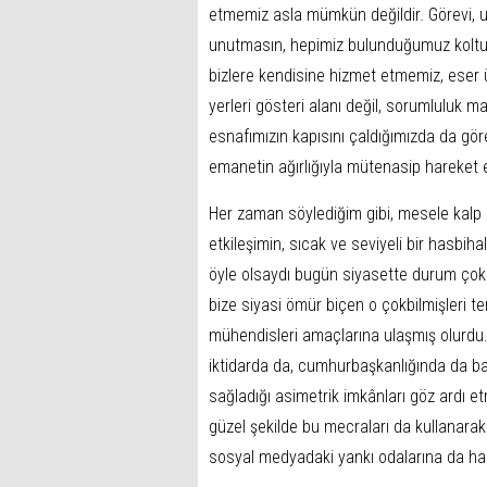
etmemiz asla mümkün değildir. Görevi, 
unutmasın, hepimiz bulunduğumuz koltuklar
bizlere kendisine hizmet etmemiz, eser ür
yerleri gösteri alanı değil, sorumluluk m
esnafımızın kapısını çaldığımızda da gö
emanetin ağırlığıyla mütenasip hareket
Her zaman söylediğim gibi, mesele kalp k
etkileşimin, sıcak ve seviyeli bir hasbiha
öyle olsaydı bugün siyasette durum çok f
bize siyasi ömür biçen o çokbilmişleri t
mühendisleri amaçlarına ulaşmış olurdu
iktidarda da, cumhurbaşkanlığında da baş
sağladığı asimetrik imkânları göz ardı etm
güzel şekilde bu mecraları da kullanara
sosyal medyadaki yankı odalarına da h