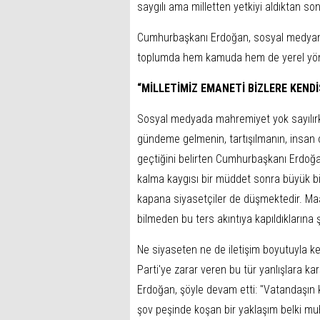
saygılı ama milletten yetkiyi aldıktan sonra 
Cumhurbaşkanı Erdoğan, sosyal medyanın d
toplumda hem kamuda hem de yerel yönet
“MİLLETİMİZ EMANETİ BİZLERE KENDİ
Sosyal medyada mahremiyet yok sayılırke
gündeme gelmenin, tartışılmanın, insan o
geçtiğini belirten Cumhurbaşkanı Erdo
kalma kaygısı bir müddet sonra büyük 
kapana siyasetçiler de düşmektedir. Maa
bilmeden bu ters akıntıya kapıldıklarına ş
Ne siyaseten ne de iletişim boyutuyla k
Parti'ye zarar veren bu tür yanlışlara k
Erdoğan, şöyle devam etti: "Vatandaşın k
şov peşinde koşan bir yaklaşım belki muh