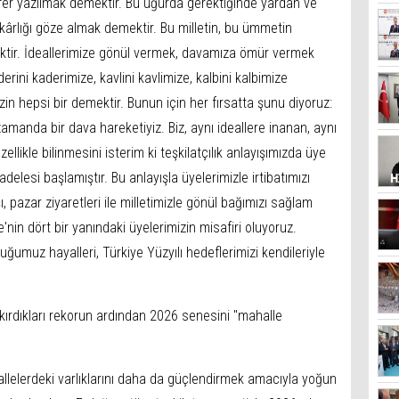
er yazılmak demektir. Bu uğurda gerektiğinde yardan ve
ârlığı göze almak demektir. Bu milletin, bu ümmetin
tir. İdeallerimize gönül vermek, davamıza ömür vermek
derini kaderimize, kavlini kavlimize, kalbini kalbimize
in hepsi bir demektir. Bunun için her fırsatta şunu diyoruz:
 zamanda bir dava hareketiyiz. Biz, aynı ideallere inanan, aynı
ellikle bilinmesini isterim ki teşkilatçılık anlayışımızda üye
delesi başlamıştır. Bu anlayışla üyelerimizle irtibatımızı
, pazar ziyaretleri ile milletimizle gönül bağımızı sağlam
e'nin dört bir yanındaki üyelerimizin misafiri oluyoruz.
ğumuz hayalleri, Türkiye Yüzyılı hedeflerimizi kendileriyle
ırdıkları rekorun ardından 2026 senesini "mahalle
lelerdeki varlıklarını daha da güçlendirmek amacıyla yoğun