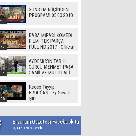
GÜNDEMİN İÇİNDEN
PROGRAMI 05.03.2018
:35
BABA MİRASI KOMEDİ
FİLMİ TEK PARÇA
FULL HD 2017 | Official
:52
Video
AYDEMİR'İN TARİHİ
GÜRCÜ MEHMET PAŞA
CAMİİ VE MÜFTÜ ALİ
:14
AVNİ'Yİ TANITIM
Recep Tayyip
ERDOĞAN - Ey Sevgili
Şiiri
:16
Erzurum Gazetesi Facebook'ta
3,738
kişi beğendi