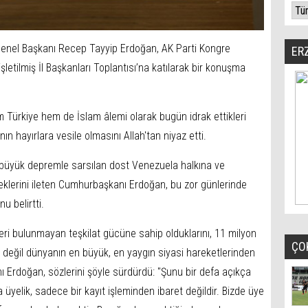
enel Başkanı Recep Tayyip Erdoğan, AK Parti Kongre
ER
etilmiş İl Başkanları Toplantısı’na katılarak bir konuşma
Türkiye hem de İslam âlemi olarak bugün idrak ettikleri
 hayırlara vesile olmasını Allah'tan niyaz etti.
büyük depremle sarsılan dost Venezuela halkına ve
klerini ileten Cumhurbaşkanı Erdoğan, bu zor günlerinde
u belirtti.
ri bulunmayan teşkilat gücüne sahip olduklarını, 11 milyon
ÇO
 değil dünyanın en büyük, en yaygın siyasi hareketlerinden
ı Erdoğan, sözlerini şöyle sürdürdü: "Şunu bir defa açıkça
yelik, sadece bir kayıt işleminden ibaret değildir. Bizde üye