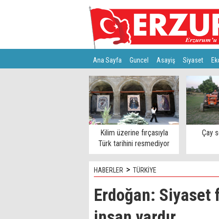
Ana Sayfa
Guncel
Asayiş
Siyaset
Ek
Türkiye
Teknoloji
Kilim üzerine fırçasıyla
Çay s
Türk tarihini resmediyor
>
HABERLER
TÜRKİYE
Erdoğan: Siyaset 
insan vardır