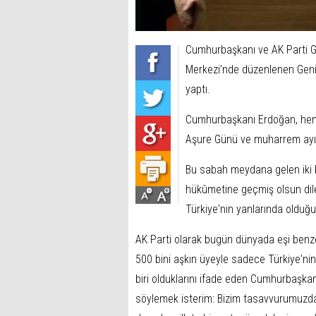
Cumhurbaşkanı ve AK Parti G
Merkezi’nde düzenlenen Genişl
yaptı.
Cumhurbaşkanı Erdoğan, hem 
Aşure Günü ve muharrem ayının
Bu sabah meydana gelen iki 
hükûmetine geçmiş olsun dile
Türkiye'nin yanlarında olduğun
AK Parti olarak bugün dünyada eşi benze
500 bini aşkın üyeyle sadece Türkiye'nin
biri olduklarını ifade eden Cumhurbaşkan
söylemek isterim: Bizim tasavvurumuzda ü