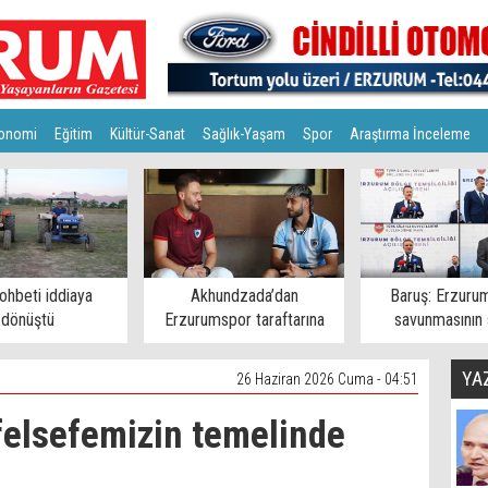
onomi
Eğitim
Kültür-Sanat
Sağlık-Yaşam
Spor
Araştırma İnceleme
ohbeti iddiaya
Akhundzada’dan
Baruş: Erzuru
dönüştü
Erzurumspor taraftarına
savunmasının
mesaj
şehirlerin
YA
26 Haziran 2026 Cuma - 04:51
felsefemizin temelinde