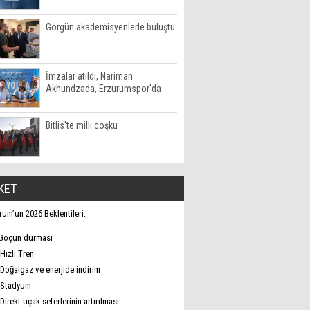
Görgün akademisyenlerle buluştu
İmzalar atıldı, Nariman
Akhundzada, Erzurumspor'da
Bitlis'te milli coşku
KET
rum’un 2026 Beklentileri:
Göçün durması
Hızlı Tren
Doğalgaz ve enerjide indirim
Stadyum
Direkt uçak seferlerinin artırılması