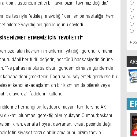
kibirli, üstenci, incitici bir tavır, bizim tavrımız değildir."
a tesiriyle "etkileşim avcılığı" denilen bir hastalığın hem
imlerde yayıldığının görüldüğünü söyledi.
SİNE HİZMET ETMEMİZ İÇİN TEVDİ ETTİ”
So
n özel alan kavramının anlamını yitirdiği, görünür olmanın,
nuru dâhil her türlü değerin, her türlü hassasiyetin önüne
AR
ğan, "Ne pahasına olursa olsun, gündem olma ve gündemde
bir kapana dönüşmektedir. Doğrusunu söylemek gerekirse bu
lesef kendi arkadaşlarımızın bir kısmının da bilerek veya
ahit oluyoruz" ifadelerini kullandı.
E
endilerine herhangi bir faydası olmayan, tam tersine AK
arşı dikkatli olunması gerektiğini vurgulayan Cumhurbaşkanı
albini kıran, esnafa hoyrat davranan, icraat peşinde değil
alefetin siyaset tarzı olabilir ama bunu bizim tasvip
Şİ