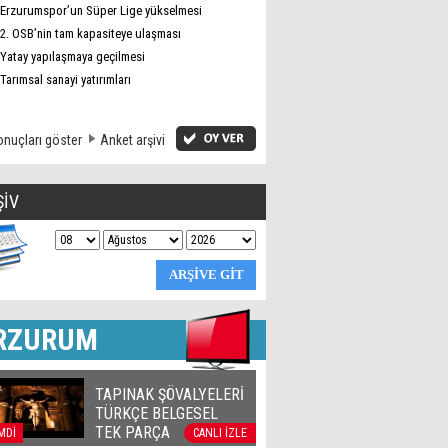
Erzurumspor’un Süper Lige yükselmesi
2. OSB’nin tam kapasiteye ulaşması
Yatay yapılaşmaya geçilmesi
Tarımsal sanayi yatırımları
nuçları göster
Anket arşivi
ŞİV
RZURUM
TAPINAK ŞÖVALYELERİ
TÜRKÇE BELGESEL
TEK PARÇA
MDİ
CANLI İZLE